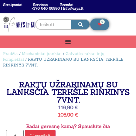
Straipsniai
Servisas
Brendai
+370 640 66990 | info@arys.lt
0
Pradžia
/
Mechaniniai įrankiai
/
Galvutės, raktai ir jų
komplektai
/ RAKTŲ UŽRAKINAMŲ SU LANKSČIA TERKŠLE
RINKINYS 7VNT.
RAKTŲ UŽRAKINAMŲ SU
LANKSČIA TERKŠLE RINKINYS
7VNT.
116,90
€
105,90
€
Radai geresnę kainą? Spauskite čia
Į krepšelį