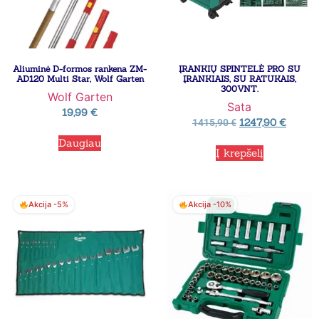
Aliuminė D-formos rankena ZM-
ĮRANKIŲ SPINTELĖ PRO SU
AD120 Multi Star, Wolf Garten
ĮRANKIAIS, SU RATUKAIS,
300VNT.
Wolf Garten
Sata
19,99
€
1247,90
€
1415,90
€
Daugiau
Į krepšelį
Akcija -5%
Akcija -10%