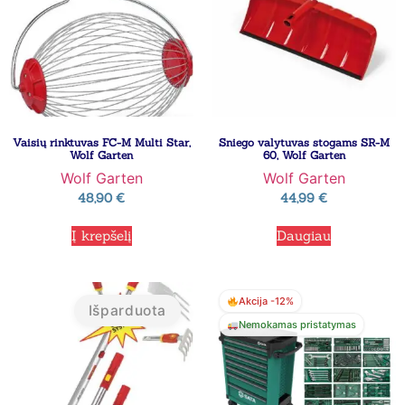
Vaisių rinktuvas FC-M Multi Star,
Sniego valytuvas stogams SR-M
Wolf Garten
60, Wolf Garten
Wolf Garten
Wolf Garten
48,90
€
44,99
€
Į krepšelį
Daugiau
Akcija -12%
Išparduota
Nemokamas pristatymas