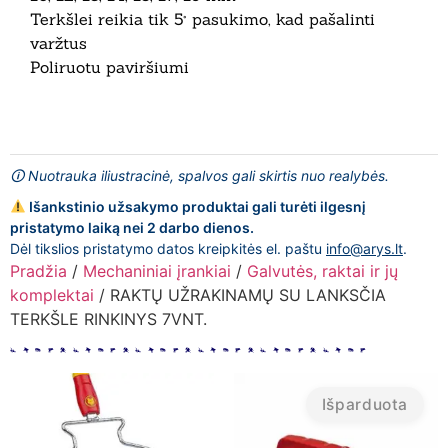
Terkšlei reikia tik 5° pasukimo, kad pašalinti
varžtus
Poliruotu paviršiumi
🛈 Nuotrauka iliustracinė, spalvos gali skirtis nuo realybės.
Išankstinio užsakymo produktai gali turėti ilgesnį
pristatymo laiką nei 2 darbo dienos.
Dėl tikslios pristatymo datos kreipkitės el. paštu
info@arys.lt
.
Pradžia
/
Mechaniniai įrankiai
/
Galvutės, raktai ir jų
komplektai
/ RAKTŲ UŽRAKINAMŲ SU LANKSČIA
TERKŠLE RINKINYS 7VNT.
Išparduota