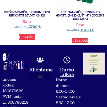
VERŽLIARAKČIŲ KOMBINUOTŲ
1/2″ GALVUČIŲ RINKINYS
RINKINYS 26VNT. (6-32)
46VNT. (8-32)+(3/8″ -1″) (COLINĖ
SISTEMA)
Sata
Sata
127,90
€
134,90
€
114,90
€
127,90
€
Į krepšelį
Į krepšelį
Klientams
Darbo
laikas
Įmonės
Darbo
Apie mus
Privatumo politika
kodas:
dienom:
180879629
8.00-17.00
PVM kodas:
Šeštadieniais
LT808796219
8.30-12.00