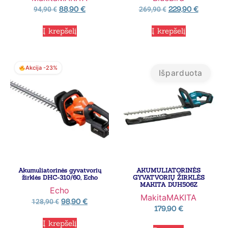
88,90
€
229,90
€
94,90
€
269,90
€
Į krepšelį
Į krepšelį
Akcija -23%
Išparduota
Akumuliatorinės gyvatvorių
AKUMULIATORINĖS
žirklės DHC-310/60, Echo
GYVATVORIŲ ŽIRKLĖS
MAKITA DUH506Z
Echo
Makita
MAKITA
98,90
€
128,90
€
179,90
€
Į krepšelį