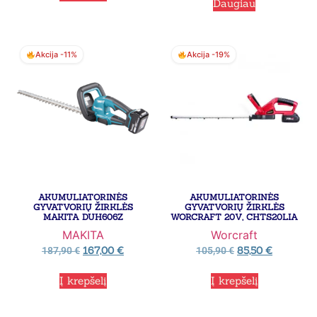
Daugiau
Akcija -11%
Akcija -19%
AKUMULIATORINĖS
AKUMULIATORINĖS
GYVATVORIŲ ŽIRKLĖS
GYVATVORIŲ ŽIRKLĖS
MAKITA DUH606Z
WORCRAFT 20V, CHTS20LIA
MAKITA
Worcraft
167,00
€
85,50
€
187,90
€
105,90
€
Į krepšelį
Į krepšelį