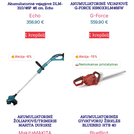
Akumuliatorinė vejapjovė DLM-
AKUMULIATORINĖ VEJAPJOVĖ
310/46P 46 cm, Echo
G-FORCE KS60XRLM46SW
Echo
G-Force
358,90
€
559,90
€
Į krepšelį
Į krepšelį
Akcija -6%
Akcija -15%
Nemokamas pristatymas
AKUMULIATORINĖ
AKUMULIATORINĖS
ŽOLIAPJOVĖ/TRIMERIS
GYVATVORIŲ ŽIRKLĖS
MAKITA DUR193Z
BLUEBIRD HTB 40
Makita
MAKITA
BlueBird