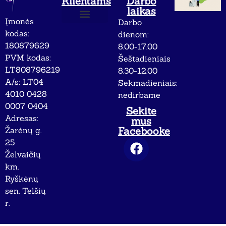
Klientams
Darbo
laikas
Įmonės
Darbo
Apie mus
Privatumo politika
kodas:
dienom:
180879629
8.00-17.00
PVM kodas:
Šeštadieniais
LT808796219
8.30-12.00
A/s: LT04
Sekmadieniais:
4010 0428
nedirbame
0007 0404
Sekite
Adresas:
mus
Facebooke
Žarėnų g.
25
Želvaičių
km.
Ryškėnų
sen. Telšių
r.