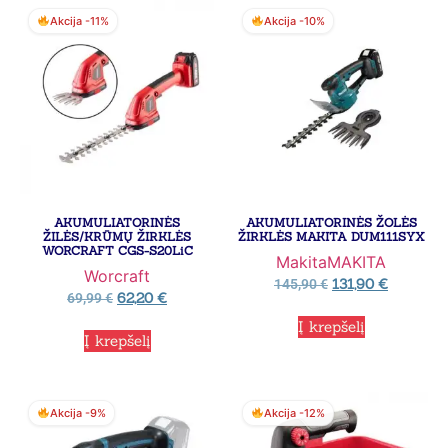
Akcija -11%
Akcija -10%
AKUMULIATORINĖS
AKUMULIATORINĖS ŽOLĖS
ŽILĖS/KRŪMŲ ŽIRKLĖS
ŽIRKLĖS MAKITA DUM111SYX
WORCRAFT CGS-S20LiC
Makita
MAKITA
Worcraft
131,90
€
145,90
€
62,20
€
69,99
€
Į krepšelį
Į krepšelį
Akcija -9%
Akcija -12%