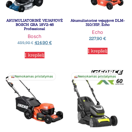
AKUMULIATORINĖ VEJAPJOVĖ
Akumuliatorinė vejapjovė DLM-
BOSCH GRA 18V2-46
310/35P, Echo
Professional
Echo
Bosch
227,90
€
414,90
€
459,90
€
Į krepšelį
Į krepšelį
Nemokamas pristatymas
Nemokamas pristatymas