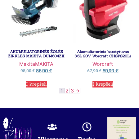
AKUMULIATORINĖS ŽOLĖS
Akumuliatorinis barstytuvas
ŽIRKLĖS MAKITA DUM604ZX
3.6L 20V Worcraft CHSPS20Li
Makita
MAKITA
Worcraft
86,90
€
59,99
€
95,00
€
67,90
€
Į krepšelį
Į krepšelį
1
2
3
→