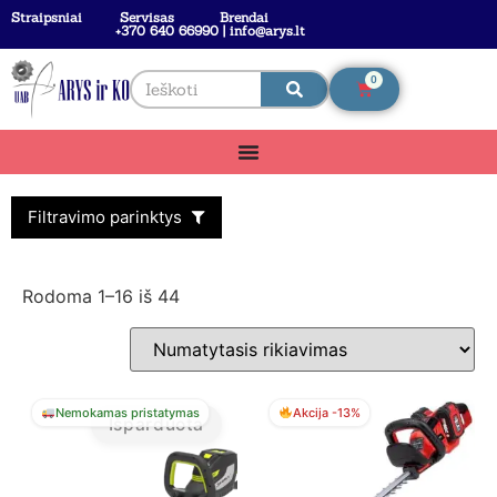
Straipsniai
Servisas
Brendai
+370 640 66990 | info@arys.lt
0
Filtravimo parinktys
Rodoma 1–16 iš 44
Nemokamas pristatymas
Akcija -13%
Išparduota