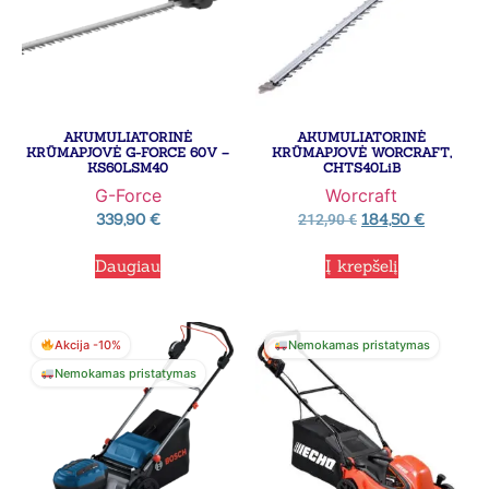
AKUMULIATORINĖ
AKUMULIATORINĖ
KRŪMAPJOVĖ G-FORCE 60V –
KRŪMAPJOVĖ WORCRAFT,
KS60LSM40
CHTS40LiB
G-Force
Worcraft
339,90
€
184,50
€
212,90
€
Daugiau
Į krepšelį
Akcija -10%
Nemokamas pristatymas
Nemokamas pristatymas