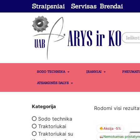
Straipsniai
Servisas
Brendai
SODO TECHNIKA
ĮRANKIAI
PNEUMAT
ATSARGINĖS DALYS
Kategorija
Rodomi visi rezultat
Sodo technika
Traktoriukai
Akcija -5%
Traktoriukai su
Nemokamas pristaty