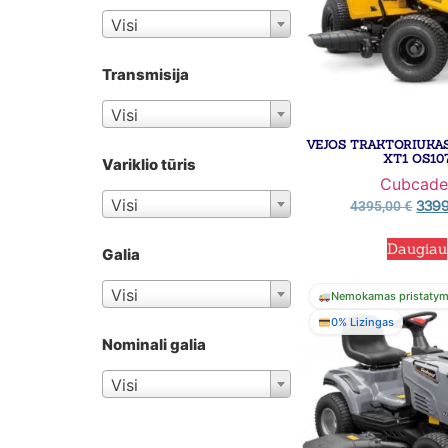
Visi
Transmisija
Visi
VEJOS TRAKTORIUKA
XT1 OS10
Variklio tūris
Cubcade
Visi
339
4395,00
€
Daugiau
Galia
Visi
Nemokamas pristaty
0% Lizingas
Nominali galia
Visi