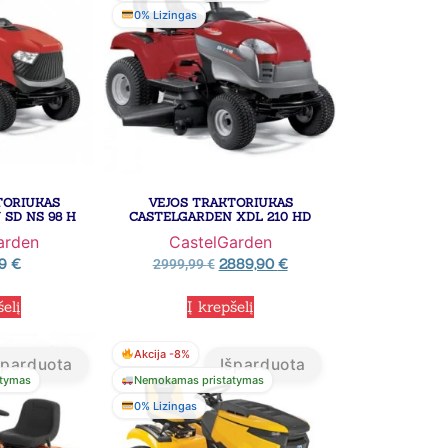
0% Lizingas
TORIUKAS
VEJOS TRAKTORIUKAS
SD NS 98 H
CASTELGARDEN XDL 210 HD
arden
CastelGarden
99
€
2889,90
€
2999,99
€
šelį
Į krepšelį
Akcija -8%
šparduota
Išparduota
tymas
Nemokamas pristatymas
0% Lizingas