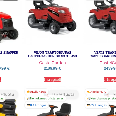
S SNAPPER
VEJOS TRAKTORIUKAS
VEJOS TRAK
CASTELGARDEN SD 98 ST 450
CASTELGARDEN 
r
CastelGarden
CastelG
9,99
€
2189,99
€
2439,
į
Į krepšelį
Į krep
Akcija -20%
Akcija -17%
arduota
Išparduota
I
mas
Nemokamas pristatymas
Nemokamas prista
0% Lizingas
0% Lizingas