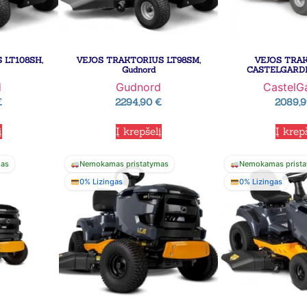
 LT108SH,
VEJOS TRAKTORIUS LT98SM,
VEJOS TRA
Gudnord
CASTELGARDE
d
Gudnord
CastelG
€
2294,90
€
2089,
į
Į krepšelį
Į krep
mas
Nemokamas pristatymas
Nemokamas prista
0% Lizingas
0% Lizingas