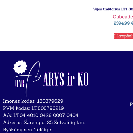
Vejos traktorius LT1 S
Cubcade
2394,99
Į krepšel
Įmonės kodas: 180879629
P
PVM kodas: LT808796219
A/s: LT04 4010 0428 0007 0404
Adresas: Žarėnų g. 25 Želvaičių km.
Ryškėnų sen. Telšių r.