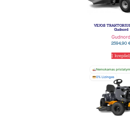
VEJOS TRAKTORIUS
Gudnord
Gudnor
2594,90
Į krepšel
Nemokamas pristaty
0% Lizingas