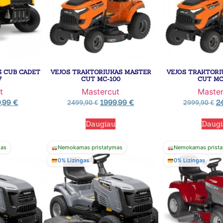
S CUB CADET
VEJOS TRAKTORIUKAS MASTER
VEJOS TRAKTORI
7
CUT MC-100
CUT MC
t
Mastercut
Master
9,99
€
1999,99
€
2
2499,90
€
2999,90
€
Daugiau
Daug
mas
Nemokamas pristatymas
Nemokamas prista
0% Lizingas
0% Lizingas