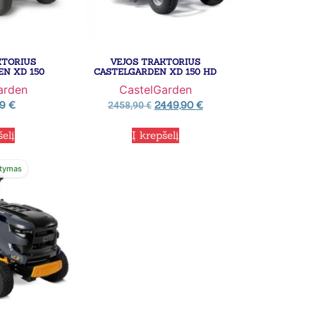
KTORIUS
VEJOS TRAKTORIUS
N XD 150
CASTELGARDEN XD 150 HD
arden
CastelGarden
99
€
2449,90
€
2458,90
€
šelį
Į krepšelį
tymas