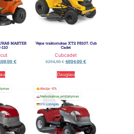
UKAS MASTER
Vejos traktoriukas XT2 PS107, Cub
-110
Cadet
cut
Cubcadet
498,99
€
4894,99
€
5294,90
€
iau
Daugiau
tymas
Akcija -0%
Nemokamas pristatymas
0% Lizingas