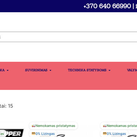
+370 640 66990 | i
IKA
SUVIRINIMAS
TECHNIKA STATYBOMS
VALY
ai: 15
Nemokamas pristatymas
Nemokamas prista
mas
0% Lizingas
0% Lizingas