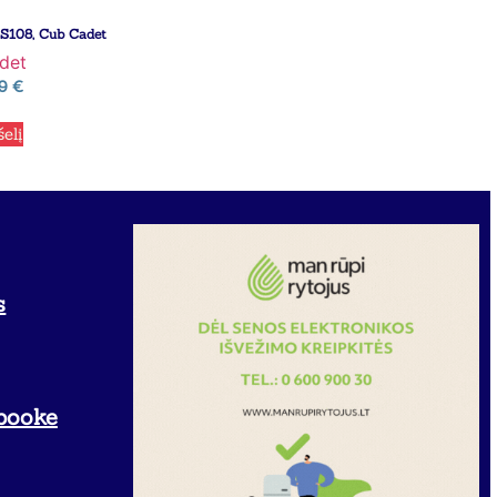
 S108, Cub Cadet
det
99
€
šelį
s
booke