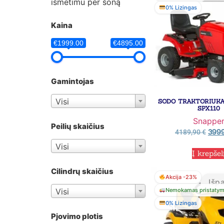
išmetimu per šoną
0% Lizingas
Kaina
€1999.00
€4895.00
Gamintojas
Visi
SODO TRAKTORIUKA
SPX110
Snappe
Peilių skaičius
399
4189,90
€
Visi
Į krepšel
Cilindrų skaičius
Akcija -23%
Išp
Nemokamas pristaty
Visi
0% Lizingas
Pjovimo plotis