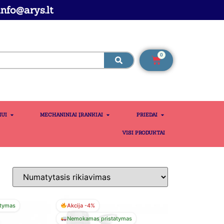
nfo@arys.lt
0
MUI
MECHANINIAI ĮRANKIAI
PRIEDAI
VISI PRODUKTAI
tymas
Akcija -4%
Nemokamas pristatymas