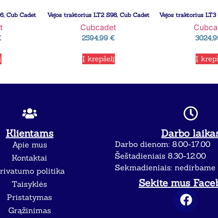
86, Cub Cadet
Vejos traktorius LT2 S98, Cub Cadet
Vejos traktorius LT3
t
Cubcadet
Cubca
€
2594,99
€
3024,
į
Į krepšelį
Į krep
Klientams
Darbo laika
Darbo dienom: 8.00-17.00
Apie mus
Šeštadieniais 8.30-12.00
Kontaktai
Sekmadieniais: nedirbame
rivatumo politika
Sekite mus Face
Taisyklės
Pristatymas
Grąžinimas