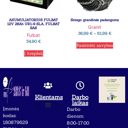
AKUMULIATORIUS FULBAT
Sniego grandinės padangoms
12V 28Ah UR1-9 SLA, FULBAT
Granit
SAS
36,99
€
–
61,99
€
Fulbat
54,90
€
Pasirinkti savybes
Į krepšelį
Klientams
Darbo
laikas
Įmonės
Darbo
Apie mus
Privatumo politika
kodas:
dienom:
180879629
8.00-17.00