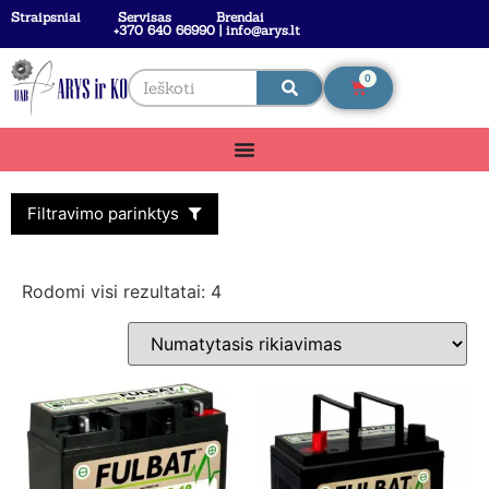
Straipsniai
Servisas
Brendai
+370 640 66990 | info@arys.lt
0
Filtravimo parinktys
Rodomi visi rezultatai: 4