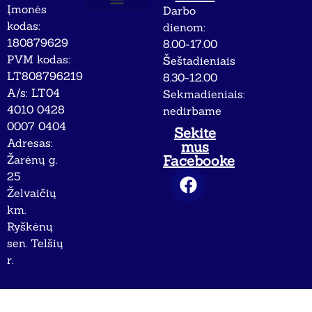
Įmonės
Darbo
Apie mus
Privatumo politika
kodas:
dienom:
180879629
8.00-17.00
PVM kodas:
Šeštadieniais
LT808796219
8.30-12.00
A/s: LT04
Sekmadieniais:
4010 0428
nedirbame
0007 0404
Sekite
Adresas:
mus
Facebooke
Žarėnų g.
25
Želvaičių
km.
Ryškėnų
sen. Telšių
r.