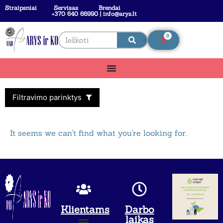
Straipsniai
Servisas
Brendai
+370 640 66990 | info@arys.lt
0
Filtravimo parinktys
It seems we can't find what you're looking for.
Klientams
Darbo
laikas