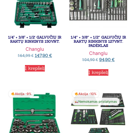
1/4” + 3/8” + 1/2′ GALVUČIŲ IR
1/4″ + 3/8″ + 1/2″ GALVUČIŲ IR
RAKTŲ RINKINYS 150VNT.
RAKTŲ RINKINYS 127VNT.
PADĖKLAS
Changlu
Changlu
147,90
€
164,99
€
94,90
€
104,90
€
Į krepšelį
Į krepšelį
Akcija -9%
Akcija -10%
Nemokamas pristatymas