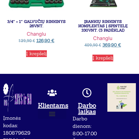
3/4″ + 1″ GALVUČIŲ RINKINYS
ĮRANKIŲ RINKINYS
26VNT.
KOMPLEKTAS Į SPINTELĘ
330VNT. (5 PADĖKLAI)
Changlu
Changlu
126,90
€
139,90
€
369,90
€
409,90
€
Į krepšelį
Į krepšelį
Klientams
Darbo
laikas
Įmonės
Darbo
Apie mus
Privatumo politika
kodas:
dienom:
180879629
8.00-17.00