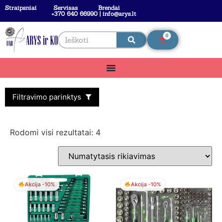
Straipsniai
Servisas
Brendai
+370 640 66990 | info@arys.lt
0
Filtravimo parinktys
Rodomi visi rezultatai: 4
Akcija -10%
Akcija -10%