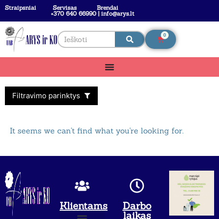
Straipsniai
Servisas
Brendai
+370 640 66990 | info@arys.lt
0
Filtravimo parinktys
It seems we can't find what you're looking for.
Klientams
Darbo
laikas