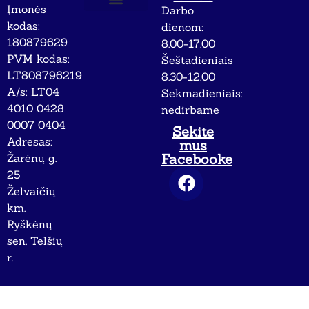
Įmonės
Darbo
Apie mus
Privatumo politika
kodas:
dienom:
180879629
8.00-17.00
PVM kodas:
Šeštadieniais
LT808796219
8.30-12.00
A/s: LT04
Sekmadieniais:
4010 0428
nedirbame
0007 0404
Sekite
Adresas:
mus
Facebooke
Žarėnų g.
25
Želvaičių
km.
Ryškėnų
sen. Telšių
r.