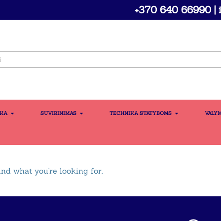
+370 640 66990 | i
IKA
SUVIRINIMAS
TECHNIKA STATYBOMS
VALY
ind what you're looking for.