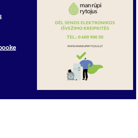
s
booke