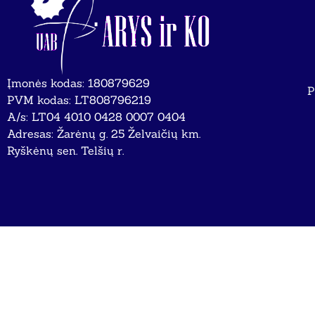
Įmonės kodas: 180879629
P
PVM kodas: LT808796219
A/s: LT04 4010 0428 0007 0404
Adresas: Žarėnų g. 25 Želvaičių km.
Ryškėnų sen. Telšių r.