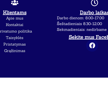
Klientams
Darbo laika
Darbo dienom: 8.00-17.00
Apie mus
Šeštadieniais 8.30-12.00
Kontaktai
Sekmadieniais: nedirbame
rivatumo politika
Sekite mus Face
Taisyklės
Pristatymas
Grąžinimas