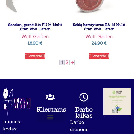
Sandūrų grandiklis FK-M Multi
Sėklų barstytuvas EA-M Multi
Star, Wolf Garten
Star, Wolf Garten
Wolf Garten
Wolf Garten
18,90
€
24,90
€
Į krepšelį
Į krepšelį
1
2
→
Klientams
Darbo
laikas
Įmonės
Darbo
Apie mus
Privatumo politika
kodas:
dienom: