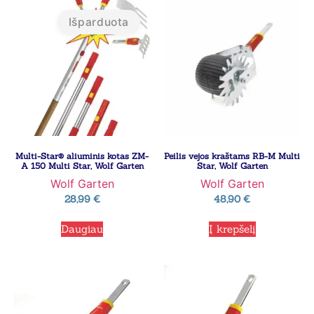
Išparduota
Multi-Star® aliuminis kotas ZM-
Peilis vejos kraštams RB-M Multi
A 150 Multi Star, Wolf Garten
Star, Wolf Garten
Wolf Garten
Wolf Garten
28,99
€
48,90
€
Daugiau
Į krepšelį