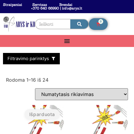
Straipsniai
Servisas
Brendai
+370 640 66990 | info@arys.lt
0
Filtravimo parinktys
Rodoma 1–16 iš 24
Išparduota