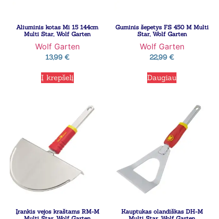
Aliuminis kotas Mi 15 144cm
Guminis šepetys FS 450 M Multi
Multi Star, Wolf Garten
Star, Wolf Garten
Wolf Garten
Wolf Garten
13,99
€
22,99
€
Į krepšelį
Daugiau
Įrankis vejos kraštams RM-M
Kauptukas olandiškas DH-M
Multi Star, Wolf Garten
Multi Star, Wolf Garten