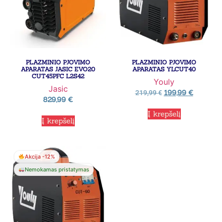
PLAZMINIO PJOVIMO
PLAZMINIO PJOVIMO
APARATAS JASIC EVO20
APARATAS YLCUT40
CUT45PFC L2S42
Youly
Jasic
199,99
€
219,99
€
829,99
€
Į krepšelį
Į krepšelį
Akcija -12%
Nemokamas pristatymas