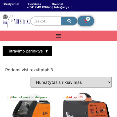
Straipsniai
Servisas
Brendai
+370 640 66990 | info@arys.lt
0
Filtravimo parinktys
Rodomi visi rezultatai: 3
Nemokamas pristatymas
Akcija -9%