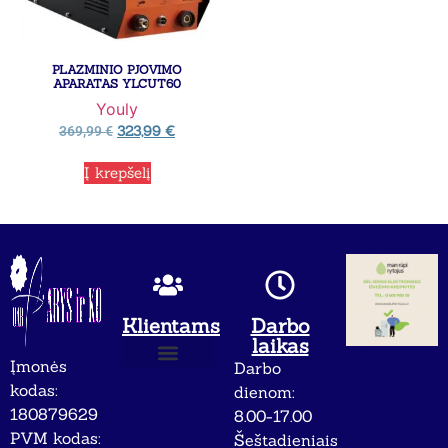
PLAZMINIO PJOVIMO
APARATAS YLCUT60
Youly
323,99
€
369,99
€
Į krepšelį
Klientams
Darbo
laikas
Įmonės
Darbo
Apie mus
Privatumo politika
kodas:
dienom:
180879629
8.00-17.00
PVM kodas:
Šeštadieniais