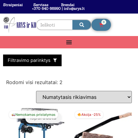
Straipsniai
Servisas
Brendai
+370 640 66990 | info@arys.lt
0
Filtravimo parinktys
Rodomi visi rezultatai: 2
Nemokamas pristatymas
Akcija -25%
Išparduota