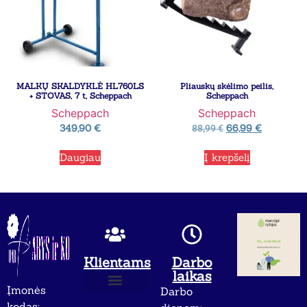
MALKŲ SKALDYKLĖ HL760LS
Pliauskų skėlimo peilis,
+ STOVAS, 7 t, Scheppach
Scheppach
Scheppach
Scheppach
349,90
€
66,99
€
88,99
€
Daugiau
Į krepšelį
Klientams
Darbo
laikas
Įmonės
Darbo
Apie mus
Privatumo politika
kodas: