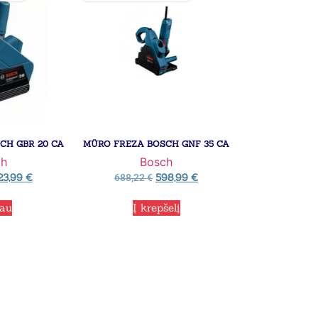
CH GBR 20 CA
MŪRO FREZA BOSCH GNF 35 CA
ch
Bosch
23,99
€
598,99
€
688,22
€
iau
Į krepšelį