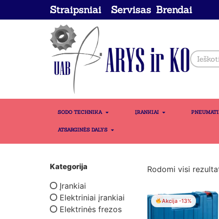
Straipsniai
Servisas
Brendai
SODO TECHNIKA
ĮRANKIAI
PNEUMAT
ATSARGINĖS DALYS
Kategorija
Rodomi visi rezultat
Įrankiai
Elektriniai įrankiai
Akcija -13%
Elektrinės frezos