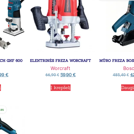
CH GKF 600
ELEKTRINĖS FREZA WORCRAFT
MŪRO FREZA BOS
Worcraft
Bos
,99
€
59,90
€
4
66,90
€
485,40
€
į
Į krepšelį
Daug
mas