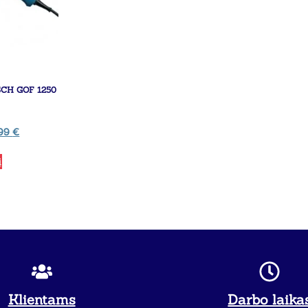
CH GOF 1250
,99
€
į
Klientams
Darbo laika