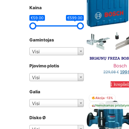
Kaina
€59.00
€599.00
Gamintojas
Visi
BRIAUNŲ FREZA BOS
Bosch
Pjovimo plotis
199
229,08
€
Visi
Į krepšel
Galia
Akcija -13%
Visi
Nemokamas pristaty
Disko Ø