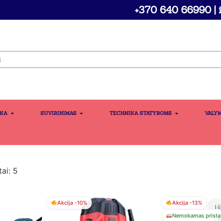
+370 640 66990 | i
IKA
SUVIRINIMAS
TECHNIKA STATYBOMS
VALY
ai: 5
Akcija -10%
Akcija -13%
I
Nemokamas prista