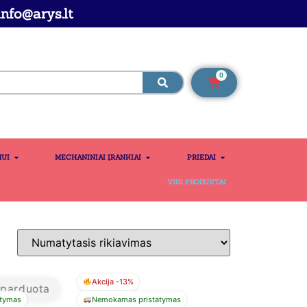
nfo@arys.lt
0
MUI
MECHANINIAI ĮRANKIAI
PRIEDAI
VISI PRODUKTAI
Akcija -13%
šparduota
tymas
Nemokamas pristatymas