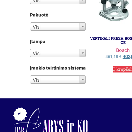
Visi
Pakuotė
Visi
VERTIKALI FREZA BOS
Įtampa
CE
Bosch
Visi
402
461,18
€
Įrankio tvirtinimo sistema
Į krepšel
Visi