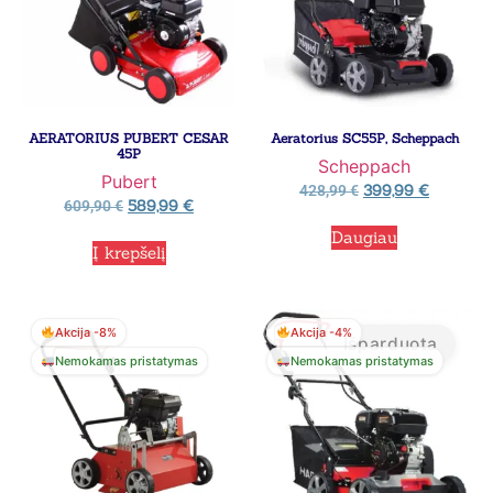
AERATORIUS PUBERT CESAR
Aeratorius SC55P, Scheppach
45P
Scheppach
Pubert
399,99
€
428,99
€
589,99
€
609,90
€
Daugiau
Į krepšelį
Akcija -8%
Akcija -4%
Išparduota
Nemokamas pristatymas
Nemokamas pristatymas