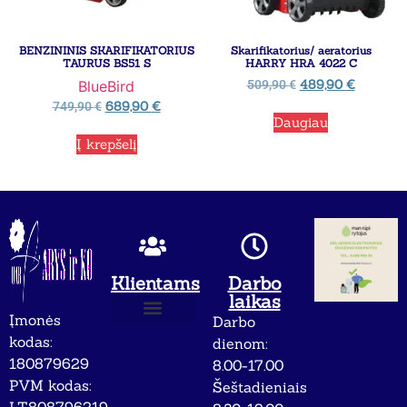
BENZININIS SKARIFIKATORIUS
Skarifikatorius/ aeratorius
TAURUS BS51 S
HARRY HRA 4022 C
489,90
€
BlueBird
509,90
€
689,90
€
749,90
€
Daugiau
Į krepšelį
Klientams
Darbo
laikas
Įmonės
Darbo
Apie mus
Privatumo politika
kodas:
dienom:
180879629
8.00-17.00
PVM kodas:
Šeštadieniais