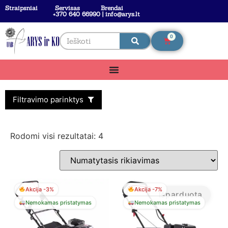
Straipsniai
Servisas
Brendai
+370 640 66990 | info@arys.lt
0
Filtravimo parinktys
Rodomi visi rezultatai: 4
Akcija -3%
Akcija -7%
Išparduota
Nemokamas pristatymas
Nemokamas pristatymas