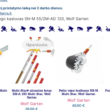
lybės.
nį pristatymo laiką nei 2 darbo dienos.
@arys.lt
.
ego kastuvas SN-M 55/ZM-AD 120, Wolf Garten
Išparduota
Multi
Multi-Star® aliuminis kotas
Peilis vejos kraštams RB-M
Pur
ZM-A 150 Multi Star, Wolf
Multi Star, Wolf Garten
Garten
Wolf Garten
Wolf Garten
48,90
€
28,99
€