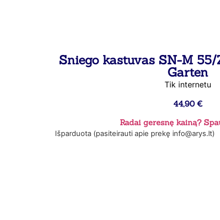
Sniego kastuvas SN-M 55/
Garten
Tik internetu
44,90
€
Radai geresnę kainą? Spau
Išparduota (pasiteirauti apie prekę info@arys.lt)