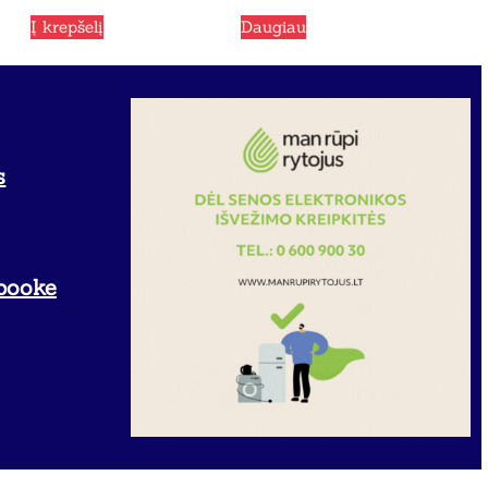
Į krepšelį
Daugiau
s
booke