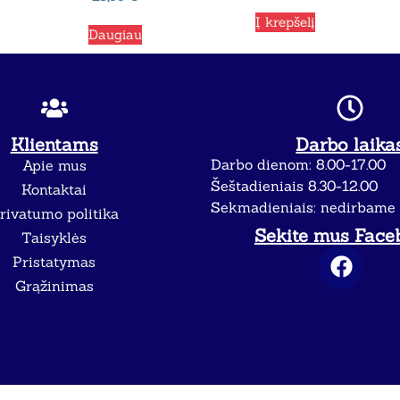
Į krepšelį
Daugiau
Klientams
Darbo laika
Darbo dienom: 8.00-17.00
Apie mus
Šeštadieniais 8.30-12.00
Kontaktai
Sekmadieniais: nedirbame
rivatumo politika
Sekite mus Face
Taisyklės
Pristatymas
Grąžinimas