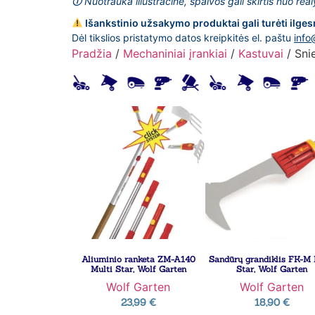
🛈 Nuotrauka iliustracinė, spalvos gali skirtis nuo rea
Išankstinio užsakymo produktai gali turėti ilges
Dėl tikslios pristatymo datos kreipkitės el. paštu
info
Pradžia
/
Mechaniniai įrankiai
/
Kastuvai
/ Sni
Aliuminio ranketa ZM-A140
Sandūrų grandiklis FK-M 
Multi Star, Wolf Garten
Star, Wolf Garten
Wolf Garten
Wolf Garten
23,99
€
18,90
€