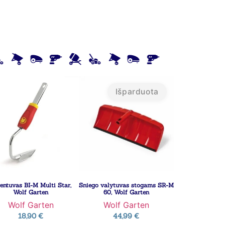
Išparduota
entuvas BI-M Multi Star,
Sniego valytuvas stogams SR-M
Wolf Garten
60, Wolf Garten
Wolf Garten
Wolf Garten
18,90
€
44,99
€