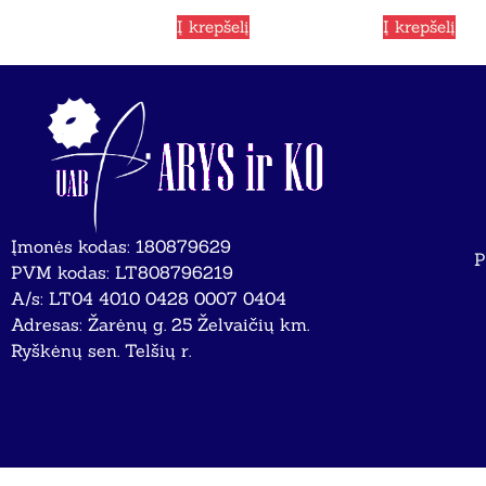
Į krepšelį
Į krepšelį
Įmonės kodas: 180879629
P
PVM kodas: LT808796219
A/s: LT04 4010 0428 0007 0404
Adresas: Žarėnų g. 25 Želvaičių km.
Ryškėnų sen. Telšių r.