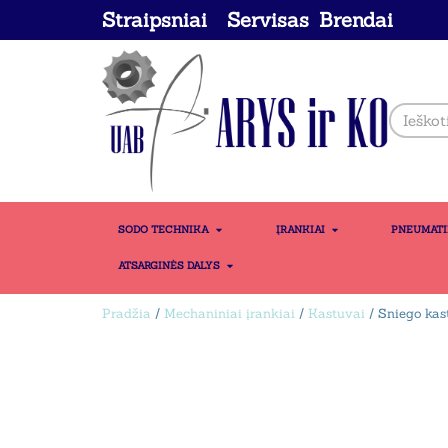
Straipsniai
Servisas
Brendai
SODO TECHNIKA
ĮRANKIAI
PNEUMAT
ATSARGINĖS DALYS
Pradžia
/
Mechaniniai įrankiai
/
Kastuvai
/ Sniego ka