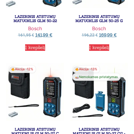
LAZERINIS ATSTUMŲ
LAZERINIS ATSTUMŲ
MATUOKLIS GLM 50-22
MATUOKLIS GLM 50-25 G
Bosch
Bosch
141,99
€
169,99
€
161,95
€
196,22
€
Į krepšelį
Į krepšelį
Akcija -12%
Akcija -13%
Nemokamas pristatymas
LAZERINIS ATSTUMŲ
LAZERINIS ATSTUMŲ
MATUOKLIS GLM 50-27 C
MATUOKLIS GLM 50-27 CG +