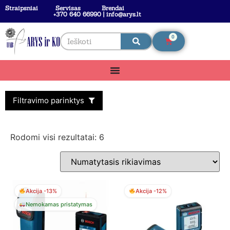
Straipsniai
Servisas
Brendai
+370 640 66990 | info@arys.lt
0
Filtravimo parinktys
Rodomi visi rezultatai: 6
Akcija -13%
Akcija -12%
Nemokamas pristatymas