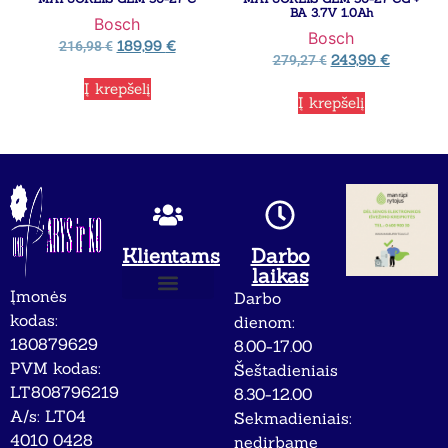
BA 3.7V 1.0Ah
Bosch
Bosch
189,99
€
216,98
€
243,99
€
279,27
€
Į krepšelį
Į krepšelį
Klientams
Darbo
laikas
Įmonės
Darbo
Apie mus
Privatumo politika
kodas:
dienom:
180879629
8.00-17.00
PVM kodas:
Šeštadieniais
LT808796219
8.30-12.00
A/s: LT04
Sekmadieniais:
4010 0428
nedirbame