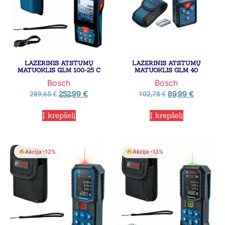
LAZERINIS ATSTUMŲ
LAZERINIS ATSTUMŲ
MATUOKLIS GLM 100-25 C
MATUOKLIS GLM 40
Bosch
Bosch
252,99
€
89,99
€
289,65
€
102,78
€
Į krepšelį
Į krepšelį
Akcija -12%
Akcija -13%