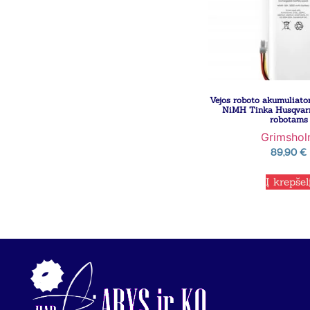
Vejos roboto akumuliato
NiMH Tinka Husqvar
robotams
Grimsho
89,90
€
Į krepšel