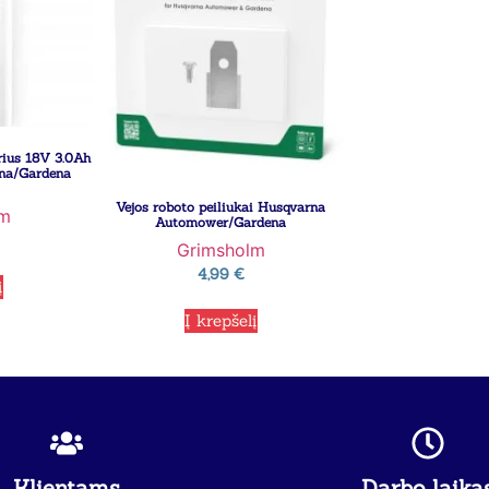
rius 18V 3.0Ah
na/Gardena
Vejos roboto peiliukai Husqvarna
lm
Automower/Gardena
Grimsholm
4,99
€
į
Į krepšelį
Klientams
Darbo laika