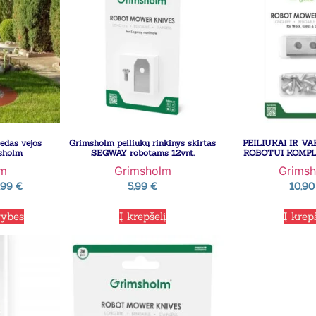
edas vejos
Grimsholm peiliukų rinkinys skirtas
PEILIUKAI IR V
sholm
SEGWAY robotams 12vnt.
ROBOTUI KOMPL
lm
Grimsholm
Grims
,99
€
5,99
€
10,9
vybes
Į krepšelį
Į krep