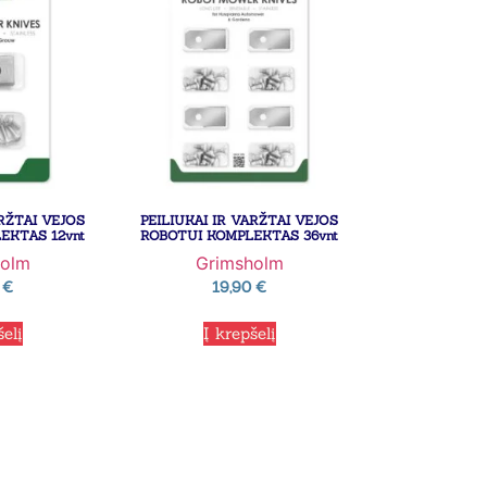
ARŽTAI VEJOS
PEILIUKAI IR VARŽTAI VEJOS
EKTAS 12vnt
ROBOTUI KOMPLEKTAS 36vnt
holm
Grimsholm
0
€
19,90
€
šelį
Į krepšelį