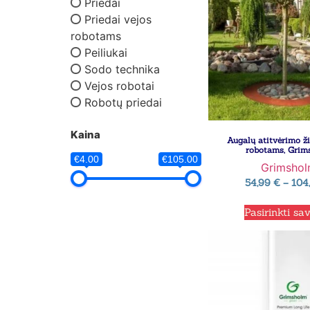
Priedai
Priedai vejos
robotams
Peiliukai
Sodo technika
Vejos robotai
Robotų priedai
Kaina
Augalų atitvėrimo ži
robotams, Grim
€4.00
€105.00
Grimsho
54,99
€
–
104
Pasirinkti sa