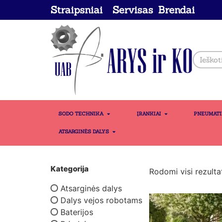
Straipsniai
Servisas
Brendai
SODO TECHNIKA
ĮRANKIAI
PNEUMAT
ATSARGINĖS DALYS
Kategorija
Rodomi visi rezultat
Atsarginės dalys
Dalys vejos robotams
Baterijos