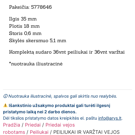
Pakeičia: 5778646
Ilgis 35 mm
Plotis 18 mm
Storis 0,6 mm
Skylės skersmuo 5,1 mm
Komplektą sudaro 36vnt peiliukai ir 36vnt varžtai
*nuotrauka iliustracinė
🛈 Nuotrauka iliustracinė, spalvos gali skirtis nuo realybės.
Išankstinio užsakymo produktai gali turėti ilgesnį
pristatymo laiką nei 2 darbo dienos.
Dėl tikslios pristatymo datos kreipkitės el. paštu
info@arys.lt
.
Pradžia
/
Priedai
/
Priedai vejos
robotams
/
Peiliukai
/ PEILIUKAI IR VARŽTAI VEJOS