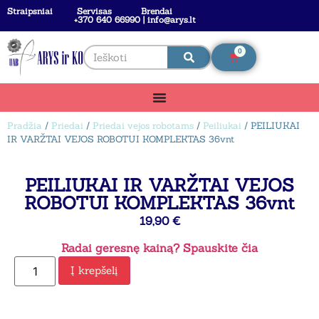
Straipsniai
Servisas
Brendai
+370 640 66990 | info@arys.lt
0
Pradžia
/
Priedai
/
Priedai vejos robotams
/
Peiliukai
/ PEILIUKAI
IR VARŽTAI VEJOS ROBOTUI KOMPLEKTAS 36vnt
PEILIUKAI IR VARŽTAI VEJOS
ROBOTUI KOMPLEKTAS 36vnt
19,90
€
Radai geresnę kainą? Spauskite čia
Į krepšelį