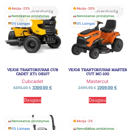
Akcija -23%
Akcija -20%
Išparduota
Išparduota
Nemokamas pristatymas
Nemokamas pristatymas
0% Lizingas
0% Lizingas
VEJOS TRAKTORIUKAS CUB
VEJOS TRAKTORIUKAS MASTER
CADET XT1 OS107
CUT MC-100
Cubcadet
Mastercut
3399,99
€
1999,99
€
4395,00
€
2499,90
€
Daugiau
Daugiau
Nemokamas pristatymas
Akcija -2%
0% Lizingas
Nemokamas pristatymas