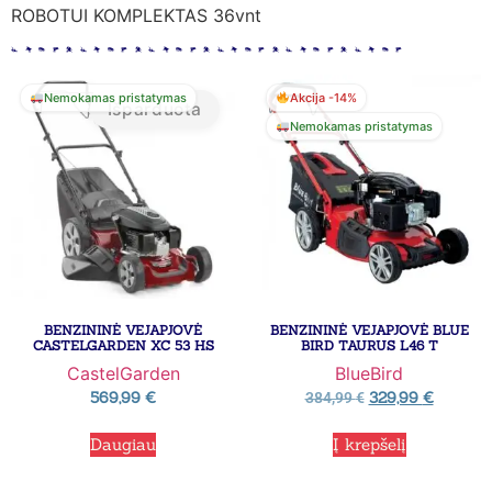
ROBOTUI KOMPLEKTAS 36vnt
Nemokamas pristatymas
Akcija -14%
Išparduota
Nemokamas pristatymas
BENZININĖ VEJAPJOVĖ
BENZININĖ VEJAPJOVĖ BLUE
CASTELGARDEN XC 53 HS
BIRD TAURUS L46 T
CastelGarden
BlueBird
569,99
€
329,99
€
384,99
€
Daugiau
Į krepšelį