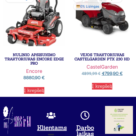
0% Lizingas
NULINIO APSISUKIMO
VEJOS TRAKTORIUKAS
TRAKTORIUKAS ENCORE EDGE
CASTELGARDEN PTX 230 HD
PRO
CastelGarden
Encore
4799,90
€
4899,99
€
8880,90
€
Į krepšelį
Į krepšelį
Klientams
Darbo
laikas