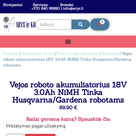
Straipsniai
Servisas
Brendai
+370 640 66990 | info@arys.lt
0
Pradžia
/
Atsarginės dalys
/
Dalys vejos robotams
/
Baterijos
/ Vejos
roboto akumuliatorius 18V 3.0Ah NiMH Tinka Husqvarna/Gardena
robotams
Vejos roboto akumuliatorius 18V
3.0Ah NiMH Tinka
Husqvarna/Gardena robotams
89,90
€
Radai geresnę kainą? Spauskite čia
Pristatymas pagal užsakymą