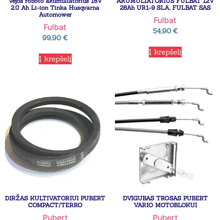
Vejos roboto akumuliatorius 18V
AKUMULIATORIUS FULBAT 12V
2.0 Ah Li-ion Tinka Husqvarna
28Ah UR1-9 SLA, FULBAT SAS
Automower
Fulbat
Fulbat
54,90
€
99,90
€
Į krepšelį
Į krepšelį
DIRŽAS KULTIVATORIUI PUBERT
DVIGUBAS TROSAS PUBERT
COMPACT/TERRO
VARIO MOTOBLOKUI
Pubert
Pubert