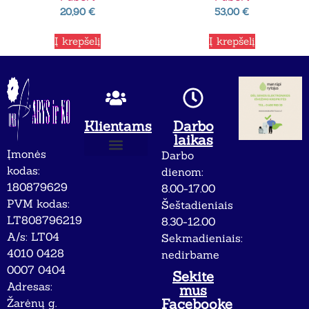
20,90
€
53,00
€
Į krepšelį
Į krepšelį
Klientams
Darbo
laikas
Įmonės
Darbo
Apie mus
Privatumo politika
kodas:
dienom:
180879629
8.00-17.00
PVM kodas:
Šeštadieniais
LT808796219
8.30-12.00
A/s: LT04
Sekmadieniais:
4010 0428
nedirbame
0007 0404
Sekite
Adresas:
mus
Facebooke
Žarėnų g.