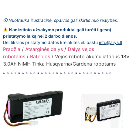
🛈 Nuotrauka iliustracinė, spalvos gali skirtis nuo realybės.
Išankstinio užsakymo produktai gali turėti ilgesnį
pristatymo laiką nei 2 darbo dienos.
Dėl tikslios pristatymo datos kreipkitės el. paštu
info@arys.lt
.
Pradžia
/
Atsarginės dalys
/
Dalys vejos
robotams
/
Baterijos
/ Vejos roboto akumuliatorius 18V
3.0Ah NiMH Tinka Husqvarna/Gardena robotams