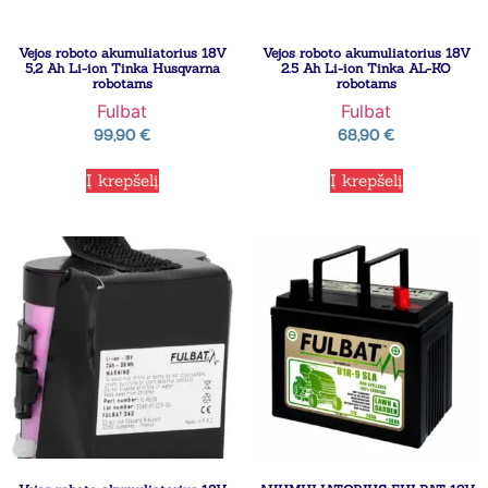
Vejos roboto akumuliatorius 18V
Vejos roboto akumuliatorius 18V
5,2 Ah Li-ion Tinka Husqvarna
2.5 Ah Li-ion Tinka AL-KO
robotams
robotams
Fulbat
Fulbat
99,90
€
68,90
€
Į krepšelį
Į krepšelį