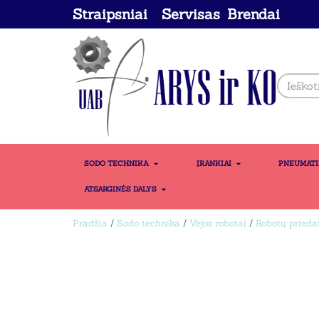
Straipsniai
Servisas
Brendai
SODO TECHNIKA
ĮRANKIAI
PNEUMAT
ATSARGINĖS DALYS
Pradžia
/
Sodo technika
/
Vejos robotai
/
Robotų prieda