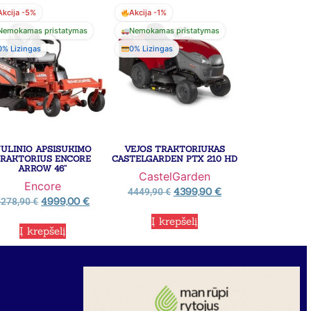
Akcija -5%
Akcija -1%
Nemokamas pristatymas
Nemokamas pristatymas
0% Lizingas
0% Lizingas
ULINIO APSISUKIMO
VEJOS TRAKTORIUKAS
RAKTORIUS ENCORE
CASTELGARDEN PTX 210 HD
ARROW 46”
CastelGarden
Encore
4399,90
€
4449,90
€
4999,00
€
5278,90
€
Į krepšelį
Į krepšelį