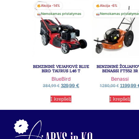
Akcija -14%
Akcija -6%
Nemokamas pristatymas
Nemokamas pristatyma
BENZININĖ VEJAPJOVĖ BLUE
BENZININĖ ŽOLIAPJO
BIRD TAURUS L46 T
BENASSI FT552 3R
BlueBird
Benassi
329,99
€
1199,99
384,99
€
1280,00
€
Į krepšelį
Į krepšelį