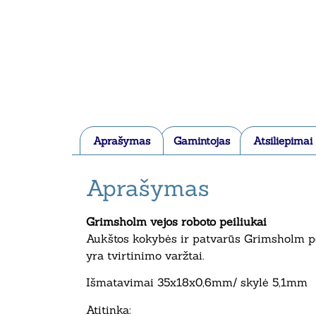
Aprašymas
Gamintojas
Atsiliepimai
Aprašymas
Grimsholm vejos roboto peiliukai
Aukštos kokybės ir patvarūs Grimsholm pei
yra tvirtinimo varžtai.
Išmatavimai 35x18x0,6mm/ skylė 5,1mm
Atitinka: