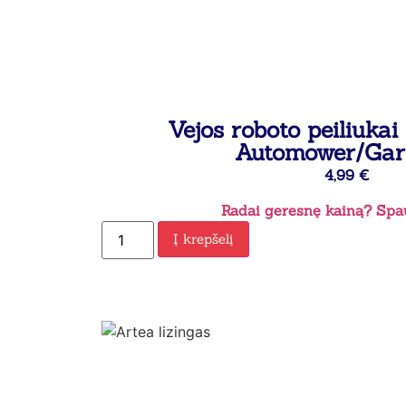
Vejos roboto peiliuka
Automower/Gar
4,99
€
Radai geresnę kainą? Spau
Į krepšelį