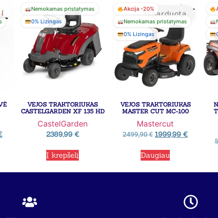
Nemokamas pristatymas
Akcija -20%
Išparduota
s
0% Lizingas
Nemokamas pristatymas
0% Lizingas
VĖ
VEJOS TRAKTORIUKAS
VEJOS TRAKTORIUKAS
N
CASTELGARDEN XF 135 HD
MASTER CUT MC-100
T
CastelGarden
Mastercut
€
2389,99
€
1999,99
€
2499,90
€
Į krepšelį
Daugiau