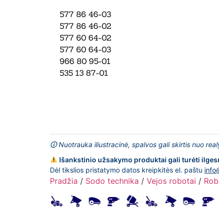
577 86 46-03
577 86 46-02
577 60 64-02
577 60 64-03
966 80 95-01
535 13 87-01
🛈 Nuotrauka iliustracinė, spalvos gali skirtis nuo rea
Išankstinio užsakymo produktai gali turėti ilges
Dėl tikslios pristatymo datos kreipkitės el. paštu
info
Pradžia
/
Sodo technika
/
Vejos robotai
/
Rob