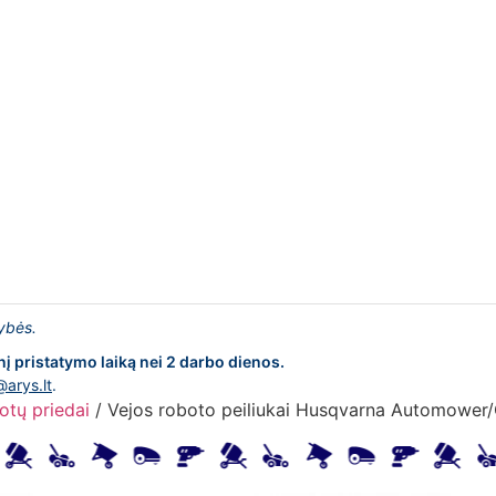
lybės.
nį pristatymo laiką nei 2 darbo dienos.
@arys.lt
.
otų priedai
/ Vejos roboto peiliukai Husqvarna Automower