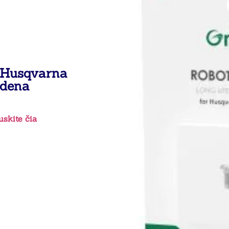
i Husqvarna
dena
skite čia