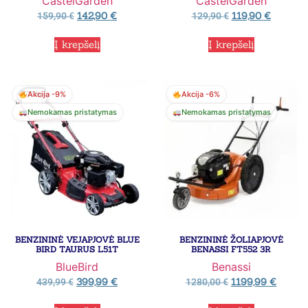
CastelGarden
CastelGarden
142,90
€
119,90
€
159,90
€
129,90
€
Į krepšelį
Į krepšelį
Akcija -9%
Akcija -6%
Nemokamas pristatymas
Nemokamas pristatymas
BENZININĖ VEJAPJOVĖ BLUE
BENZININĖ ŽOLIAPJOVĖ
BIRD TAURUS L51T
BENASSI FT552 3R
BlueBird
Benassi
399,99
€
1199,99
€
439,99
€
1280,00
€