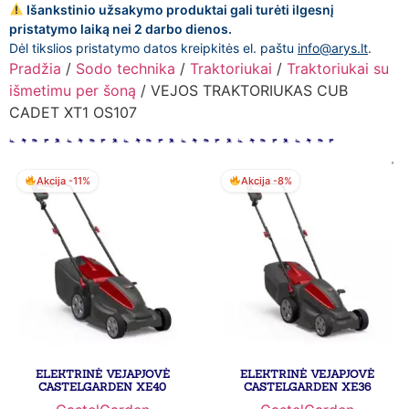
Išankstinio užsakymo produktai gali turėti ilgesnį
pristatymo laiką nei 2 darbo dienos.
Dėl tikslios pristatymo datos kreipkitės el. paštu
info@arys.lt
.
Pradžia
/
Sodo technika
/
Traktoriukai
/
Traktoriukai su
išmetimu per šoną
/ VEJOS TRAKTORIUKAS CUB
CADET XT1 OS107
Akcija -11%
Akcija -8%
ELEKTRINĖ VEJAPJOVĖ
ELEKTRINĖ VEJAPJOVĖ
CASTELGARDEN XE40
CASTELGARDEN XE36