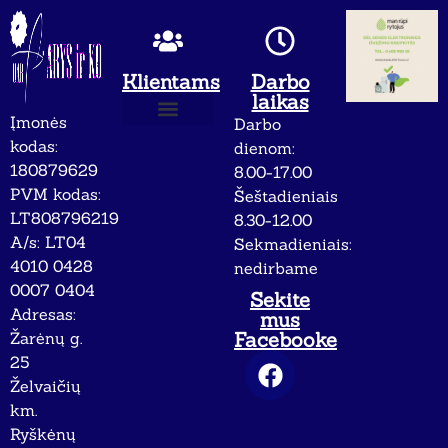
Klientams
Darbo
laikas
Įmonės
Darbo
Apie mus
Privatumo politika
kodas:
dienom:
180879629
8.00-17.00
PVM kodas:
Šeštadieniais
LT808796219
8.30-12.00
A/s: LT04
Sekmadieniais:
4010 0428
nedirbame
0007 0404
Sekite
Adresas:
mus
Facebooke
Žarėnų g.
25
Želvaičių
km.
Ryškėnų