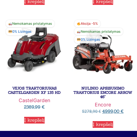
Į krepšelį
Į krepšelį
Nemokamas pristatymas
Akcija -5%
0% Lizingas
Nemokamas pristatymas
0% Lizingas
VEJOS TRAKTORIUKAS
NULINIO APSISUKIMO
CASTELGARDEN XF 135 HD
TRAKTORIUS ENCORE ARROW
46”
CastelGarden
Encore
2389,99
€
4999,00
€
5278,90
€
Į krepšelį
Į krepšelį