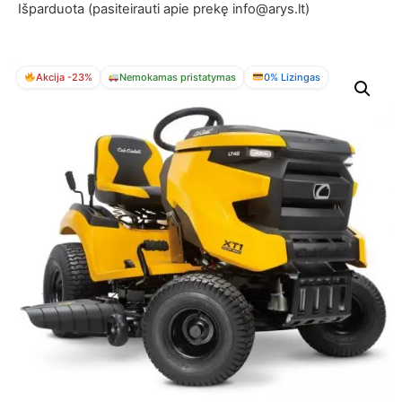
Išparduota (pasiteirauti apie prekę info@arys.lt)
Akcija -23%
Nemokamas pristatymas
0% Lizingas