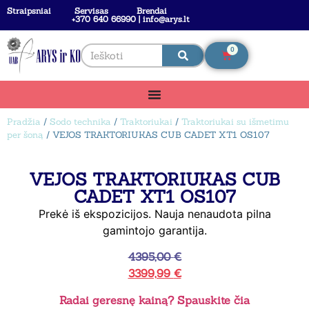
Straipsniai
Servisas
Brendai
+370 640 66990 | info@arys.lt
0
Pradžia
/
Sodo technika
/
Traktoriukai
/
Traktoriukai su išmetimu
per šoną
/ VEJOS TRAKTORIUKAS CUB CADET XT1 OS107
VEJOS TRAKTORIUKAS CUB
CADET XT1 OS107
Prekė iš ekspozicijos. Nauja nenaudota pilna
gamintojo garantija.
4395,00
€
3399,99
€
Radai geresnę kainą? Spauskite čia