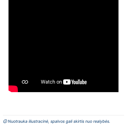
🛈 Nuotrauka iliustracinė, spalvos gali skirtis nuo realybės.