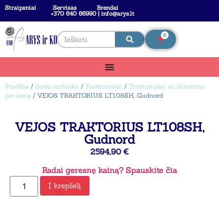
Straipsniai
Servisas
Brendai
+370 640 66990 | info@arys.lt
0
Pradžia
/
Sodo technika
/
Traktoriukai
/
Traktoriukai su išmetimu
per šoną
/ VEJOS TRAKTORIUS LT108SH, Gudnord
VEJOS TRAKTORIUS LT108SH,
Gudnord
2594,90
€
Radai geresnę kainą? Spauskite čia
Į krepšelį