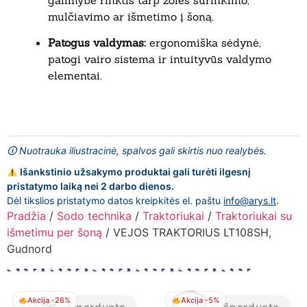
mulčiavimo ar išmetimo į šoną.
Patogus valdymas:
ergonomiška sėdynė,
patogi vairo sistema ir intuityvūs valdymo
elementai.
🛈 Nuotrauka iliustracinė, spalvos gali skirtis nuo realybės.
Išankstinio užsakymo produktai gali turėti ilgesnį
pristatymo laiką nei 2 darbo dienos.
Dėl tikslios pristatymo datos kreipkitės el. paštu
info@arys.lt
.
Pradžia
/
Sodo technika
/
Traktoriukai
/
Traktoriukai su
išmetimu per šoną
/ VEJOS TRAKTORIUS LT108SH,
Gudnord
Akcija -26%
Akcija -5%