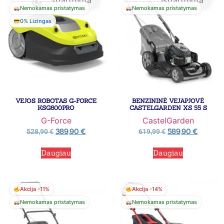
Išparduota
Išparduota
Nemokamas pristatymas
Nemokamas pristatymas
0% Lizingas
VEJOS ROBOTAS G-FORCE
BENZININĖ VEJAPJOVĖ
KSG600PRO
CASTELGARDEN XS 55 S
G-Force
CastelGarden
389,90
€
589,90
€
528,90
€
619,99
€
Daugiau
Daugiau
Akcija -11%
Akcija -14%
Nemokamas pristatymas
Nemokamas pristatymas