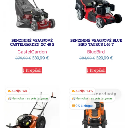
BENZININĖ VEJAPJOVĖ
BENZININĖ VEJAPJOVĖ BLUE
CASTELGARDEN XC 48 S
BIRD TAURUS L46 T
CastelGarden
BlueBird
339,99
€
329,99
€
379,99
€
384,99
€
Į krepšelį
Į krepšelį
Akcija -6%
Akcija -14%
Išparduota
Nemokamas pristatymas
Nemokamas pristatymas
0% Lizingas