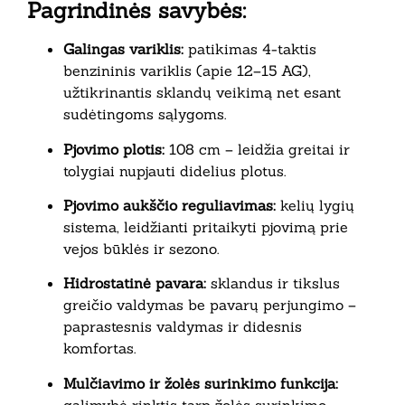
Pagrindinės savybės:
Galingas variklis:
patikimas 4-taktis
benzininis variklis (apie 12–15 AG),
užtikrinantis sklandų veikimą net esant
sudėtingoms sąlygoms.
Pjovimo plotis:
108 cm – leidžia greitai ir
tolygiai nupjauti didelius plotus.
Pjovimo aukščio reguliavimas:
kelių lygių
sistema, leidžianti pritaikyti pjovimą prie
vejos būklės ir sezono.
Hidrostatinė pavara:
sklandus ir tikslus
greičio valdymas be pavarų perjungimo –
paprastesnis valdymas ir didesnis
komfortas.
Mulčiavimo ir žolės surinkimo funkcija:
galimybė rinktis tarp žolės surinkimo,