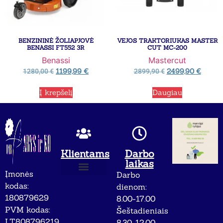
BENZININĖ ŽOLIAPJOVĖ
VEJOS TRAKTORIUKAS MASTER
BENASSI FT552 3R
CUT MC-200
Benassi
Mastercut
1199,99
€
2499,90
€
1280,00
€
2899,90
€
Į krepšelį
Daugiau
Klientams
Darbo
laikas
Įmonės
Darbo
Apie mus
Privatumo politika
kodas:
dienom:
180879629
8.00-17.00
PVM kodas:
Šeštadieniais
LT808796219
8.30-12.00