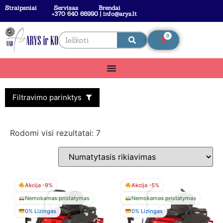
Straipsniai
Servisas
Brendai
+370 640 66990 | info@arys.lt
0
Filtravimo parinktys
Rodomi visi rezultatai: 7
Akcija -9%
Akcija -5%
Nemokamas pristatymas
Nemokamas pristatymas
0% Lizingas
0% Lizingas