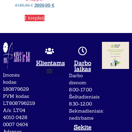
3999,99
€
4189,90
€
Į krepšelį
Klientams
Darbo
laikas
Įmonės
Darbo
Apie mus
Privatumo politika
kodas:
dienom:
180879629
8.00-17.00
PVM kodas:
Šeštadieniais
LT808796219
8.30-12.00
A/s: LT04
Sekmadieniais:
4010 0428
nedirbame
0007 0404
Sekite
Adresas: