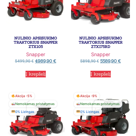
NULINIO APSISUKIMO
NULINIO APSISUKIMO
TRAKTORIUS SNAPPER
TRAKTORIUS SNAPPER
ZTX105
ZTX175RD
Snapper
Snapper
4989,90
€
5589,90
€
5499,90
€
5898,90
€
Į krepšelį
Į krepšelį
Akcija -5%
Akcija -9%
Nemokamas pristatymas
Nemokamas pristatymas
0% Lizingas
0% Lizingas