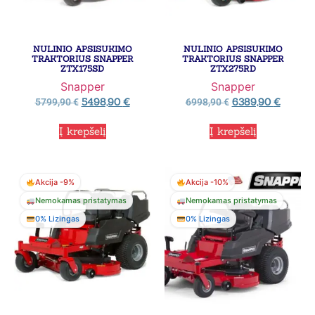
NULINIO APSISUKIMO
NULINIO APSISUKIMO
TRAKTORIUS SNAPPER
TRAKTORIUS SNAPPER
ZTX175SD
ZTX275RD
Snapper
Snapper
5498,90
€
6389,90
€
5799,90
€
6998,90
€
Į krepšelį
Į krepšelį
Akcija -9%
Akcija -10%
Nemokamas pristatymas
Nemokamas pristatymas
0% Lizingas
0% Lizingas