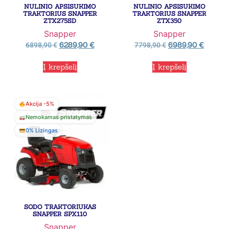
NULINIO APSISUKIMO
NULINIO APSISUKIMO
TRAKTORIUS SNAPPER
TRAKTORIUS SNAPPER
ZTX275SD
ZTX350
Snapper
Snapper
6289,90
€
6989,90
€
6898,90
€
7798,90
€
Į krepšelį
Į krepšelį
Akcija -5%
Nemokamas pristatymas
0% Lizingas
SODO TRAKTORIUKAS
SNAPPER SPX110
Snapper