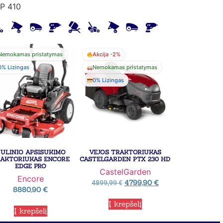
P 410
Nemokamas pristatymas
Akcija -2%
0% Lizingas
Nemokamas pristatymas
0% Lizingas
ULINIO APSISUKIMO
VEJOS TRAKTORIUKAS
AKTORIUKAS ENCORE
CASTELGARDEN PTX 230 HD
EDGE PRO
CastelGarden
Encore
4799,90
€
4899,99
€
8880,90
€
Į krepšelį
Į krepšelį