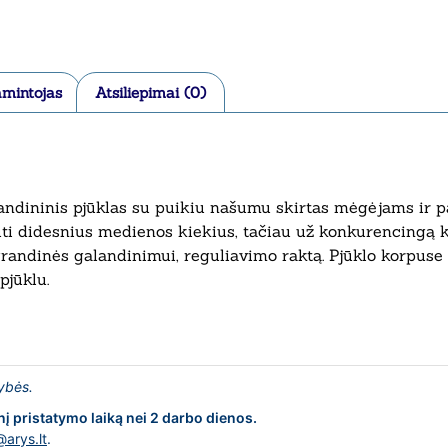
mintojas
Atsiliepimai (0)
ndininis pjūklas su puikiu našumu skirtas mėgėjams ir p
uti didesnius medienos kiekius, tačiau už konkurencingą k
grandinės galandinimui, reguliavimo raktą. Pjūklo korpuse y
pjūklu.
lybės.
nį pristatymo laiką nei 2 darbo dienos.
@arys.lt
.