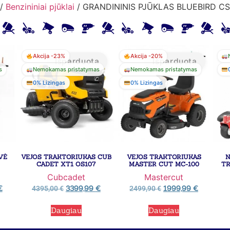
/
Benzininiai pjūklai
/ GRANDININIS PJŪKLAS BLUEBIRD CS
Akcija -23%
Akcija -20%
Išparduota
Išparduota
s
Nemokamas pristatymas
Nemokamas pristatymas
0% Lizingas
0% Lizingas
VĖ
VEJOS TRAKTORIUKAS CUB
VEJOS TRAKTORIUKAS
N
CADET XT1 OS107
MASTER CUT MC-100
TR
Cubcadet
Mastercut
€
3399,99
€
1999,99
€
4395,00
€
2499,90
€
Daugiau
Daugiau