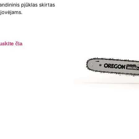
ndininis pjūklas skirtas
jovėjams.
skite čia