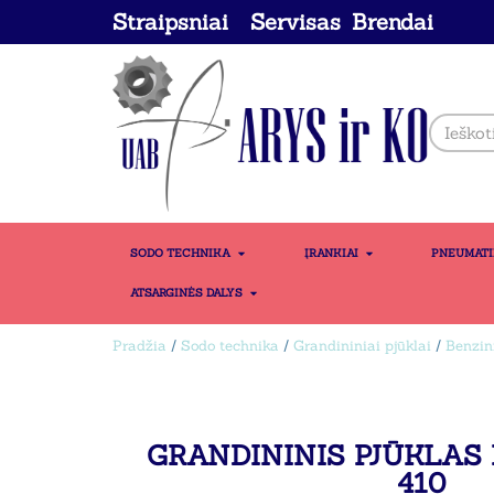
Straipsniai
Servisas
Brendai
SODO TECHNIKA
ĮRANKIAI
PNEUMAT
ATSARGINĖS DALYS
Pradžia
/
Sodo technika
/
Grandininiai pjūklai
/
Benzini
GRANDININIS PJŪKLAS 
410