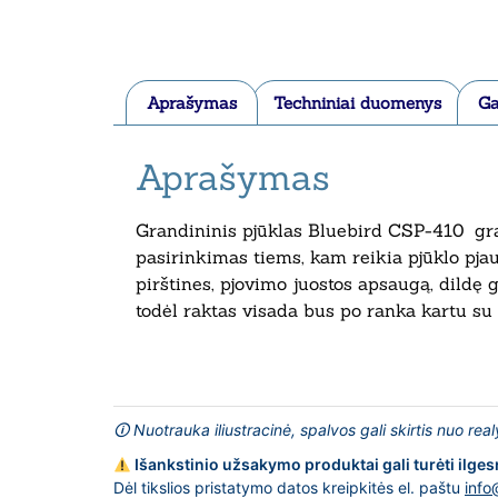
Aprašymas
Techniniai duomenys
Ga
Aprašymas
Grandininis pjūklas Bluebird CSP-410 gra
pasirinkimas tiems, kam reikia pjūklo pja
pirštines, pjovimo juostos apsaugą, dildę 
todėl raktas visada bus po ranka kartu su 
🛈 Nuotrauka iliustracinė, spalvos gali skirtis nuo rea
Išankstinio užsakymo produktai gali turėti ilges
Dėl tikslios pristatymo datos kreipkitės el. paštu
info