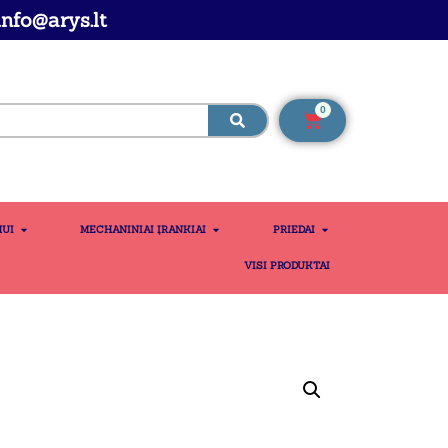
nfo@arys.lt
0
MUI
MECHANINIAI ĮRANKIAI
PRIEDAI
VISI PRODUKTAI