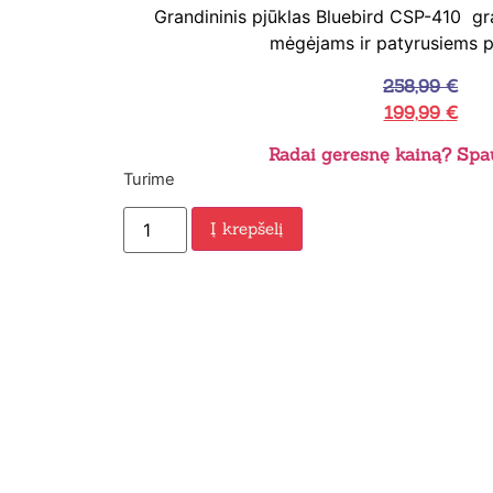
Grandininis pjūklas Bluebird CSP-410 gra
mėgėjams ir patyrusiems p
258,99
€
199,99
€
Radai geresnę kainą? Spau
Turime
Į krepšelį