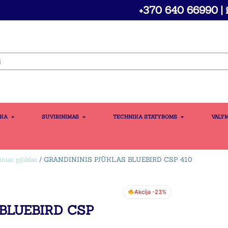
+370 640 66990 | i
IKA
SUVIRINIMAS
TECHNIKA STATYBOMS
VALY
niai pjūklai
/ GRANDININIS PJŪKLAS BLUEBIRD CSP 410
Akcija -23%
BLUEBIRD CSP