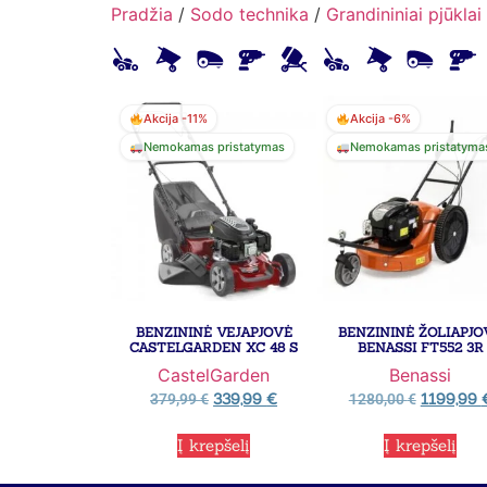
Pradžia
/
Sodo technika
/
Grandininiai pjūklai
Akcija -11%
Akcija -6%
Nemokamas pristatymas
Nemokamas pristatyma
BENZININĖ VEJAPJOVĖ
BENZININĖ ŽOLIAPJO
CASTELGARDEN XC 48 S
BENASSI FT552 3R
CastelGarden
Benassi
339,99
€
1199,99
379,99
€
1280,00
€
Į krepšelį
Į krepšelį