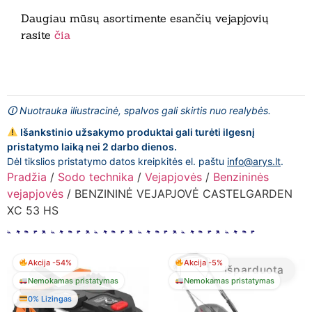
Daugiau mūsų asortimente esančių vejapjovių
rasite
čia
🛈 Nuotrauka iliustracinė, spalvos gali skirtis nuo realybės.
Išankstinio užsakymo produktai gali turėti ilgesnį
pristatymo laiką nei 2 darbo dienos.
Dėl tikslios pristatymo datos kreipkitės el. paštu
info@arys.lt
.
Pradžia
/
Sodo technika
/
Vejapjovės
/
Benzininės
vejapjovės
/ BENZININĖ VEJAPJOVĖ CASTELGARDEN
XC 53 HS
Akcija -54%
Akcija -5%
Išparduota
Nemokamas pristatymas
Nemokamas pristatymas
0% Lizingas