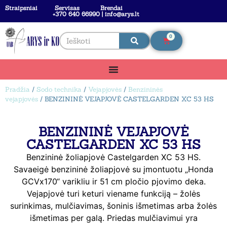
Straipsniai
Servisas
Brendai
+370 640 66990 | info@arys.lt
0
Pradžia
/
Sodo technika
/
Vejapjovės
/
Benzininės
vejapjovės
/ BENZININĖ VEJAPJOVĖ CASTELGARDEN XC 53 HS
BENZININĖ VEJAPJOVĖ
CASTELGARDEN XC 53 HS
Benzininė žoliapjovė Castelgarden XC 53 HS.
Savaeigė benzininė žoliapjovė su įmontuotu „Honda
GCVx170“ varikliu ir 51 cm pločio pjovimo deka.
Vejapjovė turi keturi viename funkciją – žolės
surinkimas, mulčiavimas, šoninis išmetimas arba žolės
išmetimas per galą. Priedas mulčiavimui yra