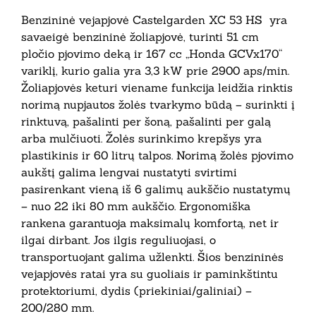
Benzininė vejapjovė Castelgarden XC 53 HS yra
savaeigė benzininė žoliapjovė, turinti 51 cm
pločio pjovimo deką ir 167 cc „Honda GCVx170“
variklį, kurio galia yra 3,3 kW prie 2900 aps/min.
Žoliapjovės keturi viename funkcija leidžia rinktis
norimą nupjautos žolės tvarkymo būdą – surinkti į
rinktuvą, pašalinti per šoną, pašalinti per galą
arba mulčiuoti. Žolės surinkimo krepšys yra
plastikinis ir 60 litrų talpos. Norimą žolės pjovimo
aukštį galima lengvai nustatyti svirtimi
pasirenkant vieną iš 6 galimų aukščio nustatymų
– nuo 22 iki 80 mm aukščio. Ergonomiška
rankena garantuoja maksimalų komfortą, net ir
ilgai dirbant. Jos ilgis reguliuojasi, o
transportuojant galima užlenkti. Šios benzininės
vejapjovės ratai yra su guoliais ir paminkštintu
protektoriumi, dydis (priekiniai/galiniai) –
200/280 mm.