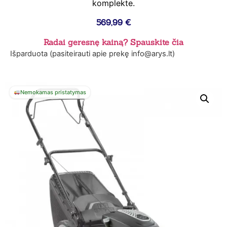
komplekte.
569,99
€
Radai geresnę kainą? Spauskite čia
Išparduota (pasiteirauti apie prekę info@arys.lt)
Nemokamas pristatymas