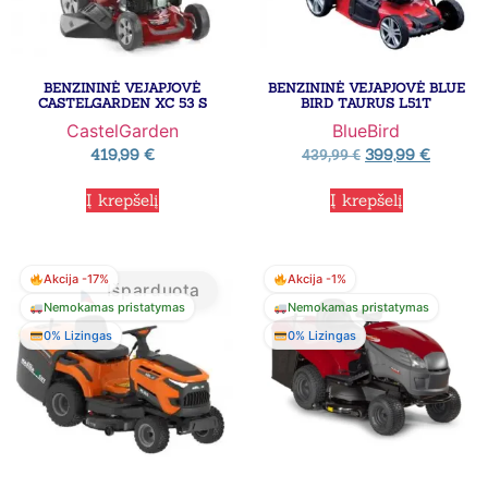
BENZININĖ VEJAPJOVĖ
BENZININĖ VEJAPJOVĖ BLUE
CASTELGARDEN XC 53 S
BIRD TAURUS L51T
CastelGarden
BlueBird
419,99
€
399,99
€
439,99
€
Į krepšelį
Į krepšelį
Akcija -17%
Akcija -1%
Išparduota
Nemokamas pristatymas
Nemokamas pristatymas
0% Lizingas
0% Lizingas