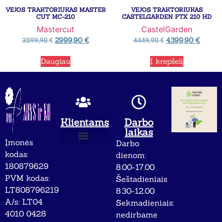
VEJOS TRAKTORIUKAS MASTER
VEJOS TRAKTORIUKAS
CUT MC-210
CASTELGARDEN PTX 210 HD
Mastercut
CastelGarden
2999,90
€
4399,90
€
3599,90
€
4449,90
€
Daugiau
Į krepšelį
Klientams
Darbo
laikas
Įmonės
Darbo
Apie mus
Privatumo politika
kodas:
dienom:
180879629
8.00-17.00
PVM kodas:
Šeštadieniais
LT808796219
8.30-12.00
A/s: LT04
Sekmadieniais:
4010 0428
nedirbame