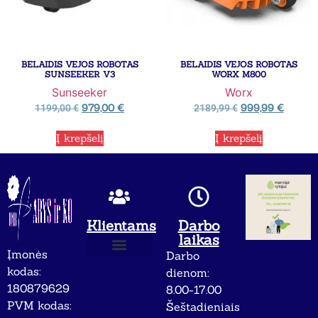
BELAIDIS VEJOS ROBOTAS
BELAIDIS VEJOS ROBOTAS
SUNSEEKER V3
WORX M800
Sunseeker
Worx
979,00
€
999,99
€
1199,00
€
2189,99
€
Į krepšelį
Į krepšelį
Klientams
Darbo
laikas
Įmonės
Darbo
Apie mus
Privatumo politika
kodas:
dienom:
180879629
8.00-17.00
PVM kodas:
Šeštadieniais