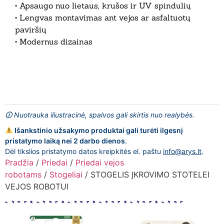
• Apsaugo nuo lietaus, krušos ir UV spindulių
• Lengvas montavimas ant vejos ar asfaltuotų
paviršių
• Modernus dizainas
🛈 Nuotrauka iliustracinė, spalvos gali skirtis nuo realybės.
Išankstinio užsakymo produktai gali turėti ilgesnį
pristatymo laiką nei 2 darbo dienos.
Dėl tikslios pristatymo datos kreipkitės el. paštu
info@arys.lt
.
Pradžia
/
Priedai
/
Priedai vejos
robotams
/
Stogeliai
/ STOGELIS ĮKROVIMO STOTELEI
VEJOS ROBOTUI