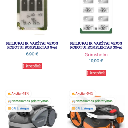
PEILIUKAI IR VARŽTAI VEJOS
PEILIUKAI IR VARŽTAI VEJOS
ROBOTUI KOMPLEKTAS 9vnt
ROBOTUI KOMPLEKTAS 36vnt
6,90
€
Grimsholm
19,90
€
Į krepšelį
Į krepšelį
Akcija -18%
Akcija -54%
Nemokamas pristatymas
Nemokamas pristatymas
0% Lizingas
0% Lizingas