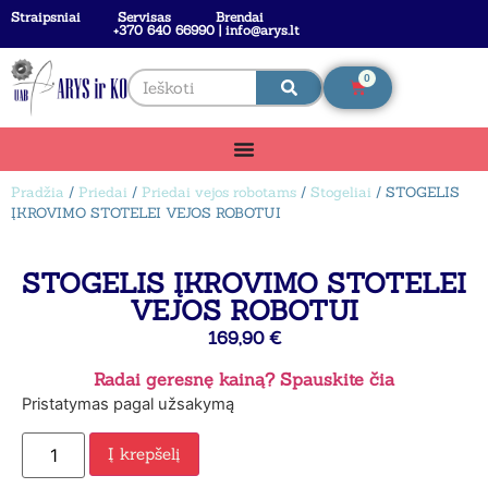
Straipsniai
Servisas
Brendai
+370 640 66990 | info@arys.lt
0
Pradžia
/
Priedai
/
Priedai vejos robotams
/
Stogeliai
/ STOGELIS
ĮKROVIMO STOTELEI VEJOS ROBOTUI
STOGELIS ĮKROVIMO STOTELEI
VEJOS ROBOTUI
169,90
€
Radai geresnę kainą? Spauskite čia
Pristatymas pagal užsakymą
Į krepšelį