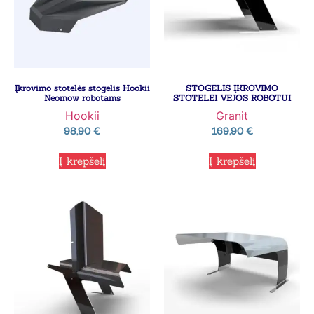
Įkrovimo stotelės stogelis Hookii
STOGELIS ĮKROVIMO
Neomow robotams
STOTELEI VEJOS ROBOTUI
Hookii
Granit
98,90
€
169,90
€
Į krepšelį
Į krepšelį