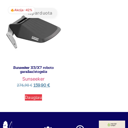
Akcija -42%
Išparduota
Sunseeker X5/X7 roboto
garažas/stogelis
Sunseeker
159,90
€
276,90
€
Daugiau