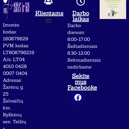
Klientams
Darbo
laikas
Įmonės
Darbo
Apie mus
Privatumo politika
kodas:
dienom:
180879629
8.00-17.00
PVM kodas:
Šeštadieniais
LT808796219
8.30-12.00
A/s: LT04
Sekmadieniais:
4010 0428
nedirbame
0007 0404
Sekite
Adresas:
mus
Facebooke
Žarėnų g.
25
Želvaičių
km.
Ryškėnų
sen. Telšių
r.