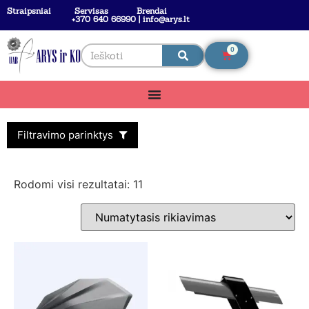
Straipsniai
Servisas
Brendai
+370 640 66990 | info@arys.lt
0
Filtravimo parinktys
Rodomi visi rezultatai: 11