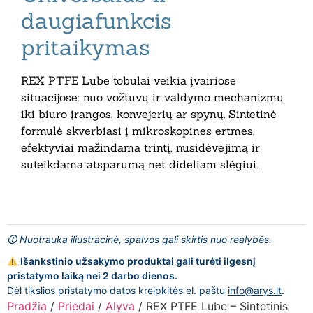
daugiafunkcis
pritaikymas
REX PTFE Lube tobulai veikia įvairiose
situacijose: nuo vožtuvų ir valdymo mechanizmų
iki biuro įrangos, konvejerių ar spynų. Sintetinė
formulė skverbiasi į mikroskopines ertmes,
efektyviai mažindama trintį, nusidėvėjimą ir
suteikdama atsparumą net dideliam slėgiui.
🛈 Nuotrauka iliustracinė, spalvos gali skirtis nuo realybės.
Išankstinio užsakymo produktai gali turėti ilgesnį
pristatymo laiką nei 2 darbo dienos.
Dėl tikslios pristatymo datos kreipkitės el. paštu
info@arys.lt
.
Pradžia
/
Priedai
/
Alyva
/ REX PTFE Lube – Sintetinis