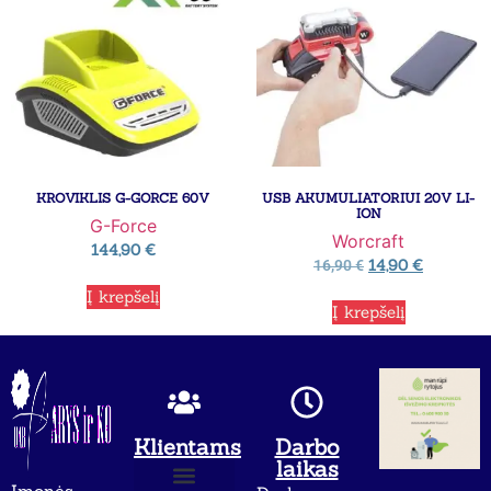
KROVIKLIS G-GORCE 60V
USB AKUMULIATORIUI 20V LI-
ION
G-Force
Worcraft
144,90
€
14,90
€
16,90
€
Į krepšelį
Į krepšelį
Klientams
Darbo
laikas
Įmonės