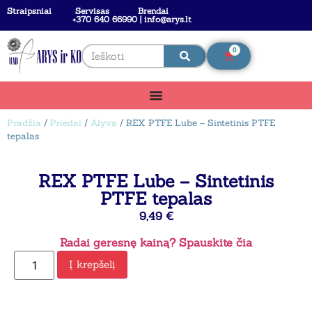
Straipsniai
Servisas
Brendai
+370 640 66990 | info@arys.lt
0
Pradžia
/
Priedai
/
Alyva
/ REX PTFE Lube – Sintetinis PTFE
tepalas
REX PTFE Lube – Sintetinis
PTFE tepalas
9,49
€
Radai geresnę kainą? Spauskite čia
Į krepšelį