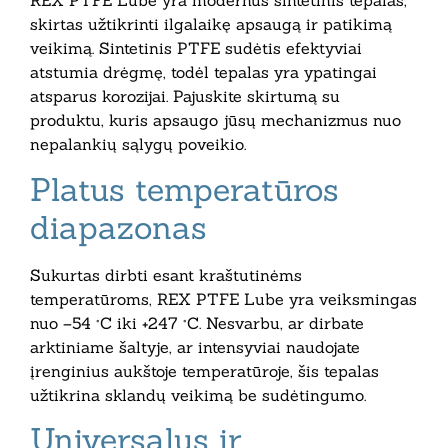
REX PTFE Lube yra modernus sintetinis tepalas,
skirtas užtikrinti ilgalaikę apsaugą ir patikimą
veikimą. Sintetinis PTFE sudėtis efektyviai
atstumia drėgmę, todėl tepalas yra ypatingai
atsparus korozijai. Pajuskite skirtumą su
produktu, kuris apsaugo jūsų mechanizmus nuo
nepalankių sąlygų poveikio.
Platus temperatūros
diapazonas
Sukurtas dirbti esant kraštutinėms
temperatūroms, REX PTFE Lube yra veiksmingas
nuo –54 °C iki +247 °C. Nesvarbu, ar dirbate
arktiniame šaltyje, ar intensyviai naudojate
įrenginius aukštoje temperatūroje, šis tepalas
užtikrina sklandų veikimą be sudėtingumo.
Universalus ir