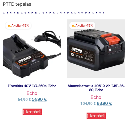
PTFE tepalas
Akcija -15%
Akcija -15%
Kroviklis 40V LC-3604, Echo
Akumuliatorius 40V 2 Ah LBP-36-
80, Echo
Echo
Echo
54,90
€
64,90
€
88,90
€
104,90
€
Į krepšelį
Į krepšelį