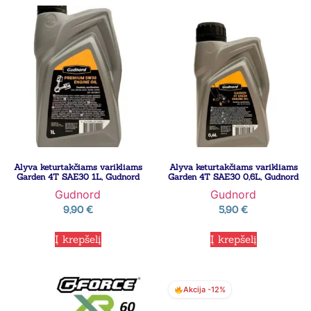
Alyva keturtakčiams varikliams
Alyva keturtakčiams varikliams
Garden 4T SAE30 1L, Gudnord
Garden 4T SAE30 0,6L, Gudnord
Gudnord
Gudnord
9,90
€
5,90
€
Į krepšelį
Į krepšelį
Akcija -12%