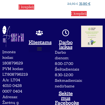
31,90
€
34,90
€
Į krepšelį
Į krepšelį
Klientams
Darbo
laikas
Įmonės
Darbo
Apie mus
Privatumo politika
kodas:
dienom:
180879629
8.00-17.00
PVM kodas:
Šeštadieniais
LT808796219
8.30-12.00
A/s: LT04
Sekmadieniais:
4010 0428
nedirbame
0007 0404
Sekite
Adresas:
mus
Facebooke
Žarėnų g.