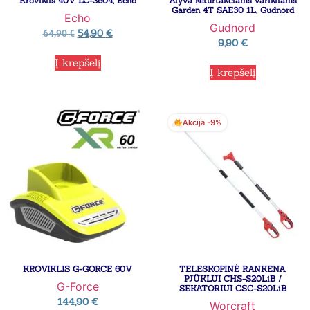
Kroviklis 40V LC-3604, Echo
Alyva keturtakčiams varikliams
Garden 4T SAE30 1L, Gudnord
Echo
Gudnord
54,90
€
64,90
€
9,90
€
Į krepšelį
Į krepšelį
Akcija -9%
KROVIKLIS G-GORCE 60V
TELESKOPINĖ RANKENA
PJŪKLUI CHS-S20LiB /
G-Force
SEKATORIUI CSC-S20LiB
144,90
€
Worcraft