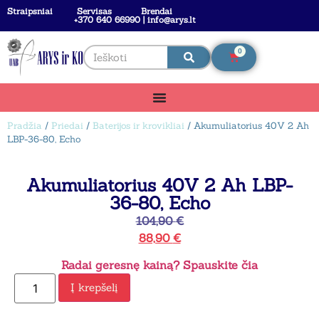
Straipsniai
Servisas
Brendai
+370 640 66990 | info@arys.lt
0
Pradžia
/
Priedai
/
Baterijos ir krovikliai
/ Akumuliatorius 40V 2 Ah
LBP-36-80, Echo
Akumuliatorius 40V 2 Ah LBP-
36-80, Echo
104,90
€
88,90
€
Radai geresnę kainą? Spauskite čia
Į krepšelį