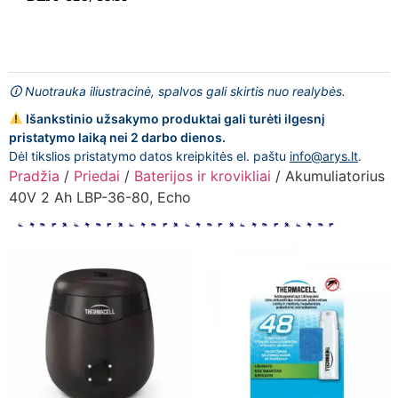
🛈 Nuotrauka iliustracinė, spalvos gali skirtis nuo realybės.
Išankstinio užsakymo produktai gali turėti ilgesnį
pristatymo laiką nei 2 darbo dienos.
Dėl tikslios pristatymo datos kreipkitės el. paštu
info@arys.lt
.
Pradžia
/
Priedai
/
Baterijos ir krovikliai
/ Akumuliatorius
40V 2 Ah LBP-36-80, Echo