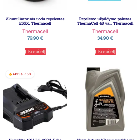
Akumuliatorinis uodu repelentas
Repelento užpildymo paketas
E55X, Thermacell
ThermaCell 48 val., Thermacell
Thermacell
Thermacell
79,90
€
34,90
€
Į krepšelį
Į krepšelį
Akcija -15%