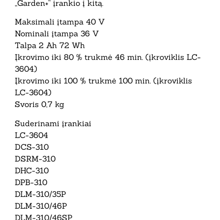
„Garden+“ įrankio į kitą.
Maksimali įtampa 40 V
Nominali įtampa 36 V
Talpa 2 Ah 72 Wh
Įkrovimo iki 80 % trukmė 46 min. (įkroviklis LC-
3604)
Įkrovimo iki 100 % trukmė 100 min. (įkroviklis
LC-3604)
Svoris 0,7 kg
Suderinami įrankiai
LC-3604
DCS-310
DSRM-310
DHC-310
DPB-310
DLM-310/35P
DLM-310/46P
DLM-310/46SP