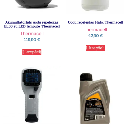
Akumuliatorinis uodu repelentas
Uodų repelentas Halo, Thermacell
EL55 su LED lempute, Thermacell
Thermacell
Thermacell
42,90
€
119,90
€
Į krepšelį
Į krepšelį