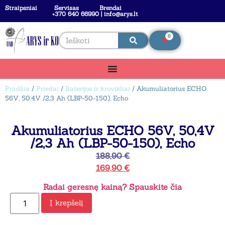
Straipsniai
Servisas
Brendai
+370 640 66990 | info@arys.lt
0
Pradžia
/
Priedai
/
Baterijos ir krovikliai
/ Akumuliatorius ECHO
56V, 50,4V /2,3 Ah (LBP-50-150), Echo
Akumuliatorius ECHO 56V, 50,4V
/2,3 Ah (LBP-50-150), Echo
188,90
€
169,90
€
Radai geresnę kainą? Spauskite čia
Į krepšelį