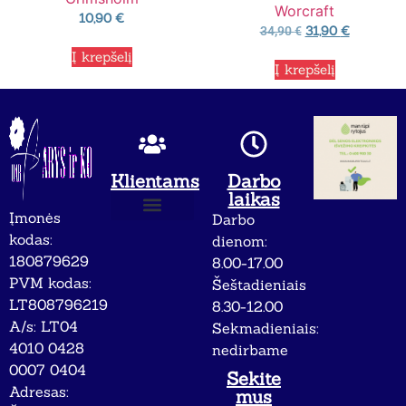
Worcraft
10,90
€
31,90
€
34,90
€
Į krepšelį
Į krepšelį
Klientams
Darbo
laikas
Įmonės
Darbo
Apie mus
Privatumo politika
kodas:
dienom:
180879629
8.00-17.00
PVM kodas:
Šeštadieniais
LT808796219
8.30-12.00
A/s: LT04
Sekmadieniais:
4010 0428
nedirbame
0007 0404
Sekite
Adresas:
mus