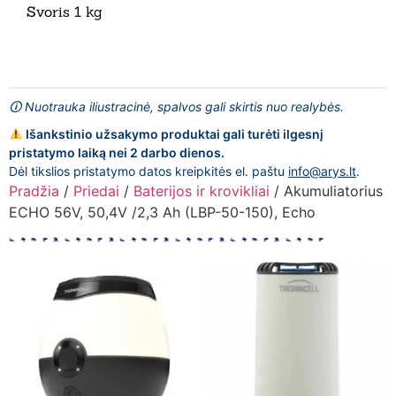
Svoris 1 kg
🛈 Nuotrauka iliustracinė, spalvos gali skirtis nuo realybės.
Išankstinio užsakymo produktai gali turėti ilgesnį
pristatymo laiką nei 2 darbo dienos.
Dėl tikslios pristatymo datos kreipkitės el. paštu
info@arys.lt
.
Pradžia
/
Priedai
/
Baterijos ir krovikliai
/ Akumuliatorius
ECHO 56V, 50,4V /2,3 Ah (LBP-50-150), Echo