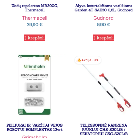
Uodų repelentas MR300G,
Alyva keturtakčiams varikliams
Thermacell
Garden 4T SAE30 0,6L, Gudnord
Thermacell
Gudnord
39,90
€
5,90
€
Į krepšelį
Į krepšelį
Akcija -9%
PEILIUKAI IR VARŽTAI VEJOS
TELESKOPINĖ RANKENA
ROBOTUI KOMPLEKTAS 12vnt
PJŪKLUI CHS-S20LiB /
SEKATORIUI CSC-S20LiB
Grimsholm