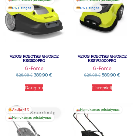
0% Lizingas
0% Lizingas
VEJOS ROBOTAS G-FORCE
VEJOS ROBOTAS G-FORCE
KSG600PRO
KSSW2000PRO
G-Force
G-Force
389,90
€
589,90
€
528,90
€
829,90
€
Daugiau
Į krepšelį
Akcija -5%
Nemokamas pristatymas
Išparduota
Nemokamas pristatymas