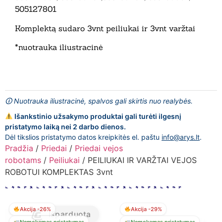
505127801
Komplektą sudaro 3vnt peiliukai ir 3vnt varžtai
*nuotrauka iliustracinė
🛈 Nuotrauka iliustracinė, spalvos gali skirtis nuo realybės.
Išankstinio užsakymo produktai gali turėti ilgesnį
pristatymo laiką nei 2 darbo dienos.
Dėl tikslios pristatymo datos kreipkitės el. paštu
info@arys.lt
.
Pradžia
/
Priedai
/
Priedai vejos
robotams
/
Peiliukai
/ PEILIUKAI IR VARŽTAI VEJOS
ROBOTUI KOMPLEKTAS 3vnt
Akcija -26%
Akcija -29%
Išparduota
Nemokamas pristatymas
Nemokamas pristatymas