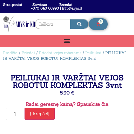
Straipsniai
Servisas
Brendai
+370 640 66990 | info@arys.lt
0
Pradžia
/
Priedai
/
Priedai vejos robotams
/
Peiliukai
/ PEILIUKAI
IR VARŽTAI VEJOS ROBOTUI KOMPLEKTAS 3vnt
PEILIUKAI IR VARŽTAI VEJOS
ROBOTUI KOMPLEKTAS 3vnt
5,90
€
Radai geresnę kainą? Spauskite čia
Į krepšelį