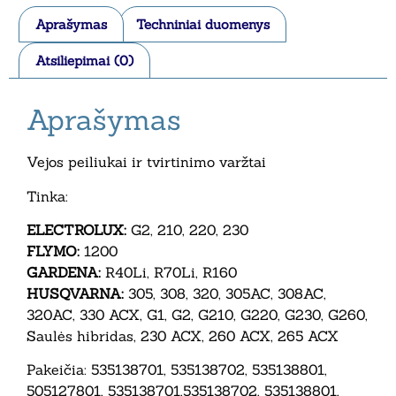
Aprašymas
Techniniai duomenys
Atsiliepimai (0)
Aprašymas
Vejos peiliukai ir tvirtinimo varžtai
Tinka:
ELECTROLUX:
G2, 210, 220, 230
FLYMO:
1200
GARDENA:
R40Li, R70Li, R160
HUSQVARNA:
305, 308, 320, 305AC, 308AC,
320AC, 330 ACX, G1, G2, G210, G220, G230, G260,
Saulės hibridas, 230 ACX, 260 ACX, 265 ACX
Pakeičia: 535138701, 535138702, 535138801,
505127801, 535138701,535138702, 535138801,