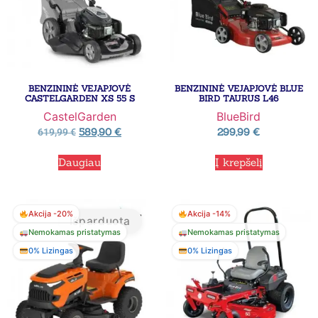
BENZININĖ VEJAPJOVĖ
BENZININĖ VEJAPJOVĖ BLUE
CASTELGARDEN XS 55 S
BIRD TAURUS L46
CastelGarden
BlueBird
589,90
€
299,99
€
619,99
€
Daugiau
Į krepšelį
Akcija -20%
Akcija -14%
Išparduota
Nemokamas pristatymas
Nemokamas pristatymas
0% Lizingas
0% Lizingas