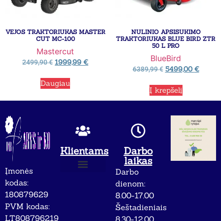
VEJOS TRAKTORIUKAS MASTER
NULINIO APSISUKIMO
CUT MC-100
TRAKTORIUKAS BLUE BIRD ZTR
50 L PRO
Mastercut
BlueBird
1999,99
€
2499,90
€
5499,00
€
6389,99
€
Daugiau
Į krepšelį
Klientams
Darbo
laikas
Įmonės
Darbo
Apie mus
Privatumo politika
kodas:
dienom:
180879629
8.00-17.00
PVM kodas:
Šeštadieniais
LT808796219
8.30-12.00