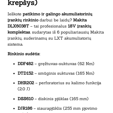
krepšys)
Ieškote
patikimo ir galingo akumuliatorinių
įrankių rinkinio
darbui be laidų?
Makita
DLX6038T
– tai profesionalus
18V įrankių
komplektas
, sudarytas iš 6 populiariausių Makita
įrankių, suderinamų su LXT akumuliatorių
sistema.
Rinkinio sudėtis:
DDF482
– gręžtuvas-suktuvas (62 Nm)
DTD152
– smūginis suktuvas (165 Nm)
DHR202
– perforatorius su kalimo funkcija
(2.0 J)
DSS610
– diskinis pjūklas (165 mm)
DJR186
– siaurapjūklis (255 mm pjovimo