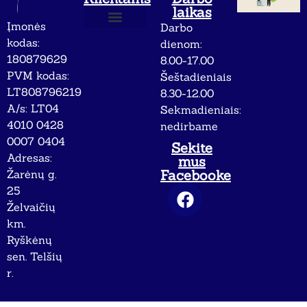
laikas
Įmonės
Darbo
Apie mus
Privatumo politika
kodas:
dienom:
180879629
8.00-17.00
PVM kodas:
Šeštadieniais
LT808796219
8.30-12.00
A/s: LT04
Sekmadieniais:
4010 0428
nedirbame
0007 0404
Sekite
Adresas:
mus
Facebooke
Žarėnų g.
25
Želvaičių
km.
Ryškėnų
sen. Telšių
r.