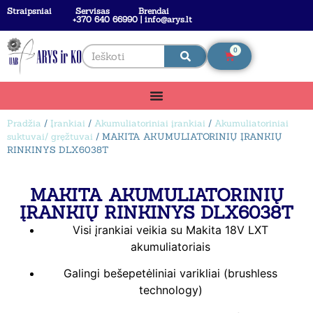
Straipsniai
Servisas
Brendai
+370 640 66990 | info@arys.lt
0
Pradžia
/
Įrankiai
/
Akumuliatoriniai įrankiai
/
Akumuliatoriniai
suktuvai/ gręžtuvai
/ MAKITA AKUMULIATORINIŲ ĮRANKIŲ
RINKINYS DLX6038T
MAKITA AKUMULIATORINIŲ
ĮRANKIŲ RINKINYS DLX6038T
Visi įrankiai veikia su Makita 18V LXT
akumuliatoriais
Galingi bešepetėliniai varikliai (brushless
technology)