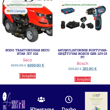
Nemokamas pristatymas
Nemokamas pristatymas
0% Lizingas
SODO TRAKTORIUKAS SECO
AKUMULIATORINIS SUKTUVAS-
STAR JET 102
GRĘŽTUVAS BOSCH GSR 12V-15
FC
Seco
Bosch
4999,90
€
5099,90
€
281,90
€
309,82
€
Į krepšelį
Į krepšelį
Klientams
Darbo