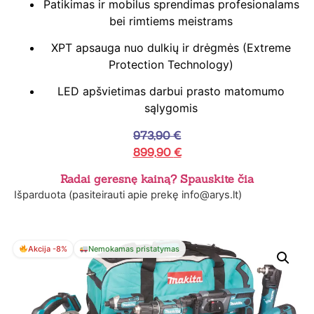
Patikimas ir mobilus sprendimas profesionalams
bei rimtiems meistrams
XPT apsauga nuo dulkių ir drėgmės (Extreme
Protection Technology)
LED apšvietimas darbui prasto matomumo
sąlygomis
973,90
€
899,90
€
Radai geresnę kainą? Spauskite čia
Išparduota (pasiteirauti apie prekę info@arys.lt)
Akcija -8%
Nemokamas pristatymas