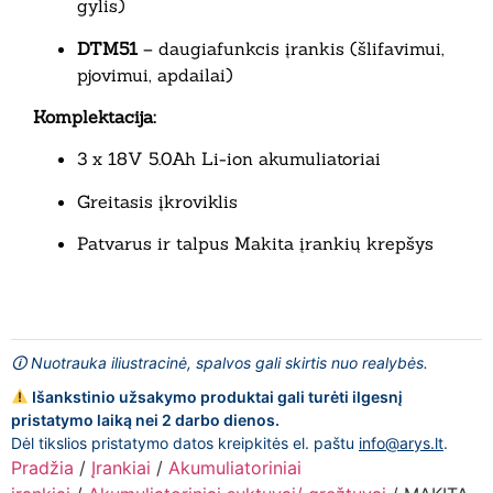
gylis)
DTM51
– daugiafunkcis įrankis (šlifavimui,
pjovimui, apdailai)
Komplektacija:
3 x 18V 5.0Ah Li-ion akumuliatoriai
Greitasis įkroviklis
Patvarus ir talpus Makita įrankių krepšys
🛈 Nuotrauka iliustracinė, spalvos gali skirtis nuo realybės.
Išankstinio užsakymo produktai gali turėti ilgesnį
pristatymo laiką nei 2 darbo dienos.
Dėl tikslios pristatymo datos kreipkitės el. paštu
info@arys.lt
.
Pradžia
/
Įrankiai
/
Akumuliatoriniai