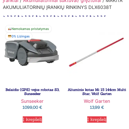
įrankiai
/
Akumuliatoriniai suktuvai/ gręžtuvai
/ MAKITA
AKUMULIATORINIŲ ĮRANKIŲ RINKINYS DLX6038T
Nemokamas pristatymas
0% Lizingas
Belaidis (GPS) vejos robotas S3,
Aliuminis kotas Mi 15 144cm Multi
Sunseeker
Star, Wolf Garten
Sunseeker
Wolf Garten
1099,00
€
13,99
€
Į krepšelį
Į krepšelį