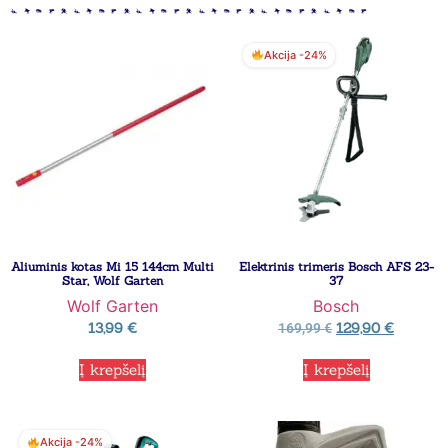
Akcija -24%
Aliuminis kotas Mi 15 144cm Multi
Elektrinis trimeris Bosch AFS 23-
Star, Wolf Garten
37
Wolf Garten
Bosch
13,99
€
129,90
€
169,99
€
Į krepšelį
Į krepšelį
Akcija -24%