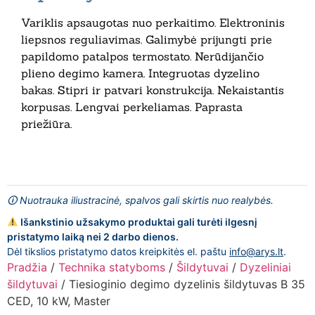
Variklis apsaugotas nuo perkaitimo. Elektroninis
liepsnos reguliavimas. Galimybė prijungti prie
papildomo patalpos termostato. Nerūdijančio
plieno degimo kamera. Integruotas dyzelino
bakas. Stipri ir patvari konstrukcija. Nekaistantis
korpusas. Lengvai perkeliamas. Paprasta
priežiūra.
🛈 Nuotrauka iliustracinė, spalvos gali skirtis nuo realybės.
Išankstinio užsakymo produktai gali turėti ilgesnį
pristatymo laiką nei 2 darbo dienos.
Dėl tikslios pristatymo datos kreipkitės el. paštu
info@arys.lt
.
Pradžia
/
Technika statyboms
/
Šildytuvai
/
Dyzeliniai
šildytuvai
/ Tiesioginio degimo dyzelinis šildytuvas B 35
CED, 10 kW, Master