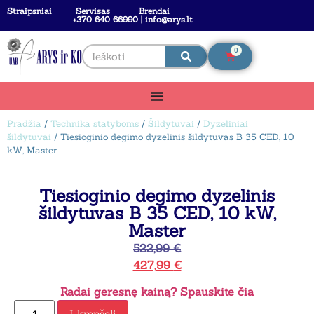
Straipsniai
Servisas
Brendai
+370 640 66990 | info@arys.lt
0
Pradžia
/
Technika statyboms
/
Šildytuvai
/
Dyzeliniai
šildytuvai
/ Tiesioginio degimo dyzelinis šildytuvas B 35 CED, 10
kW, Master
Tiesioginio degimo dyzelinis
šildytuvas B 35 CED, 10 kW,
Master
522,99
€
427,99
€
Radai geresnę kainą? Spauskite čia
Į krepšelį