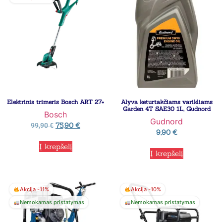
Elektrinis trimeris Bosch ART 27+
Alyva keturtakčiams varikliams
Garden 4T SAE30 1L, Gudnord
Bosch
Gudnord
75,90
€
99,90
€
9,90
€
Į krepšelį
Į krepšelį
Akcija -11%
Akcija -10%
Nemokamas pristatymas
Nemokamas pristatymas