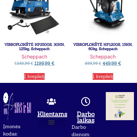
VIBROPLOKŠTĖ HP2500S, 30KN,
VIBROPLOKŠTĖ HP1200S, 15KN,
125kg, Scheppach
60kg, Scheppach
Scheppach
Scheppach
1199,99
€
449,99
€
1349,99
€
499,99
€
Į krepšelį
Į krepšelį
Klientams
Darbo
laikas
Įmonės
Darbo
Apie mus
Privatumo politika
kodas:
dienom: