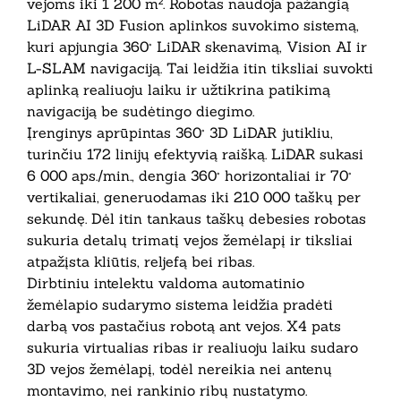
vejoms iki 1 200 m². Robotas naudoja pažangią
LiDAR AI 3D Fusion aplinkos suvokimo sistemą,
kuri apjungia 360° LiDAR skenavimą, Vision AI ir
L-SLAM navigaciją. Tai leidžia itin tiksliai suvokti
aplinką realiuoju laiku ir užtikrina patikimą
navigaciją be sudėtingo diegimo.
Įrenginys aprūpintas 360° 3D LiDAR jutikliu,
turinčiu 172 linijų efektyvią raišką. LiDAR sukasi
6 000 aps./min., dengia 360° horizontaliai ir 70°
vertikaliai, generuodamas iki 210 000 taškų per
sekundę. Dėl itin tankaus taškų debesies robotas
sukuria detalų trimatį vejos žemėlapį ir tiksliai
atpažįsta kliūtis, reljefą bei ribas.
Dirbtiniu intelektu valdoma automatinio
žemėlapio sudarymo sistema leidžia pradėti
darbą vos pastačius robotą ant vejos. X4 pats
sukuria virtualias ribas ir realiuoju laiku sudaro
3D vejos žemėlapį, todėl nereikia nei antenų
montavimo, nei rankinio ribų nustatymo.