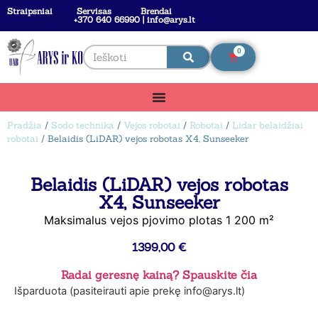
Straipsniai
Servisas
Brendai
+370 640 66990 | info@arys.lt
0
Pradžia
/
Sodo technika
/
Vejos robotai
/
Robotai
/
Lidar belaidžiai
robotai
/ Belaidis (LiDAR) vejos robotas X4, Sunseeker
Belaidis (LiDAR) vejos robotas
X4, Sunseeker
Maksimalus vejos pjovimo plotas 1 200 m²
1399,00
€
Radai geresnę kainą? Spauskite čia
Išparduota (pasiteirauti apie prekę info@arys.lt)