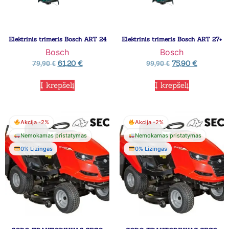
Elektrinis trimeris Bosch ART 24
Elektrinis trimeris Bosch ART 27+
Bosch
Bosch
61,20
€
75,90
€
79,90
€
99,90
€
Į krepšelį
Į krepšelį
Akcija -2%
Akcija -2%
Nemokamas pristatymas
Nemokamas pristatymas
0% Lizingas
0% Lizingas