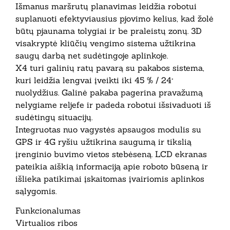
Išmanus maršrutų planavimas leidžia robotui
suplanuoti efektyviausius pjovimo kelius, kad žolė
būtų pjaunama tolygiai ir be praleistų zonų. 3D
visakryptė kliūčių vengimo sistema užtikrina
saugų darbą net sudėtingoje aplinkoje.
X4 turi galinių ratų pavarą su pakabos sistema,
kuri leidžia lengvai įveikti iki 45 % / 24°
nuolydžius. Galinė pakaba pagerina pravažumą
nelygiame reljefe ir padeda robotui išsivaduoti iš
sudėtingų situacijų.
Integruotas nuo vagystės apsaugos modulis su
GPS ir 4G ryšiu užtikrina saugumą ir tikslią
įrenginio buvimo vietos stebėseną. LCD ekranas
pateikia aiškią informaciją apie roboto būseną ir
išlieka patikimai įskaitomas įvairiomis aplinkos
sąlygomis.
Funkcionalumas
Virtualios ribos