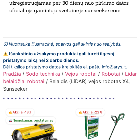
užregistruojamas per 30 dienų nuo pirkimo datos
oficialioje gamintojo svetainėje sunseeker.com.
🛈 Nuotrauka iliustracinė, spalvos gali skirtis nuo realybės.
Išankstinio užsakymo produktai gali turėti ilgesnį
pristatymo laiką nei 2 darbo dienos.
Dėl tikslios pristatymo datos kreipkitės el. paštu
info@arys.lt
.
Pradžia
/
Sodo technika
/
Vejos robotai
/
Robotai
/
Lidar
belaidžiai robotai
/ Belaidis (LiDAR) vejos robotas X4,
Sunseeker
Akcija -18%
Akcija -22%
Nemokamas pristatymas