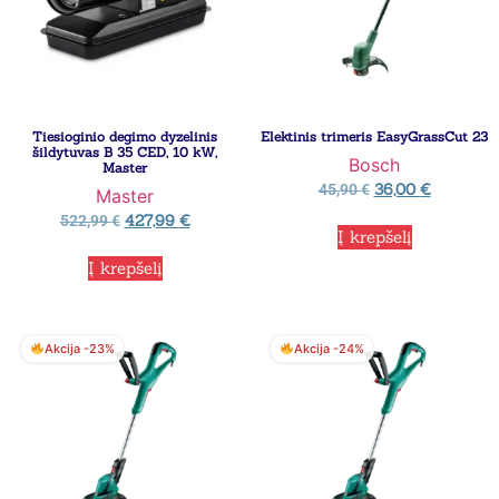
Tiesioginio degimo dyzelinis
Elektinis trimeris EasyGrassCut 23
šildytuvas B 35 CED, 10 kW,
Bosch
Master
36,00
€
45,90
€
Master
427,99
€
522,99
€
Į krepšelį
Į krepšelį
Akcija -23%
Akcija -24%