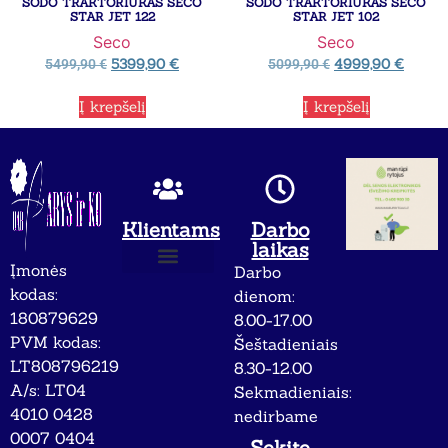
SODO TRAKTORIUKAS SECO
SODO TRAKTORIUKAS SECO
STAR JET 122
STAR JET 102
Seco
Seco
5399,90
€
4999,90
€
5499,90
€
5099,90
€
Į krepšelį
Į krepšelį
Klientams
Darbo
laikas
Įmonės
Darbo
Apie mus
Privatumo politika
kodas:
dienom:
180879629
8.00-17.00
PVM kodas:
Šeštadieniais
LT808796219
8.30-12.00
A/s: LT04
Sekmadieniais:
4010 0428
nedirbame
0007 0404
Sekite