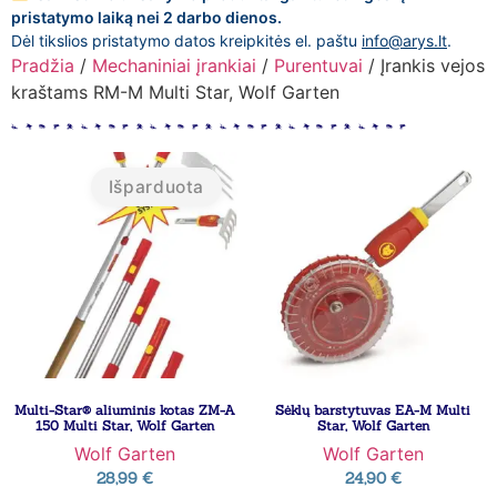
pristatymo laiką nei 2 darbo dienos.
Dėl tikslios pristatymo datos kreipkitės el. paštu
info@arys.lt
.
Pradžia
/
Mechaniniai įrankiai
/
Purentuvai
/ Įrankis vejos
kraštams RM-M Multi Star, Wolf Garten
Išparduota
Multi-Star® aliuminis kotas ZM-A
Sėklų barstytuvas EA-M Multi
150 Multi Star, Wolf Garten
Star, Wolf Garten
Wolf Garten
Wolf Garten
28,99
€
24,90
€