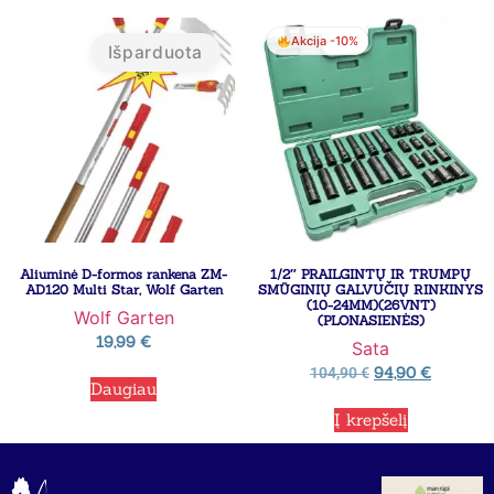
Akcija -10%
Išparduota
Aliuminė D-formos rankena ZM-
1/2″ PRAILGINTŲ IR TRUMPŲ
AD120 Multi Star, Wolf Garten
SMŪGINIŲ GALVUČIŲ RINKINYS
(10-24MM)(26VNT)
Wolf Garten
(PLONASIENĖS)
19,99
€
Sata
94,90
€
104,90
€
Daugiau
Į krepšelį