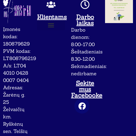
Klientams
Darbo
laikas
Įmonės
Darbo
Apie mus
Privatumo politika
kodas:
dienom:
180879629
8.00-17.00
PVM kodas:
Šeštadieniais
LT808796219
8.30-12.00
A/s: LT04
Sekmadieniais:
4010 0428
nedirbame
0007 0404
Sekite
Adresas:
mus
Facebooke
Žarėnų g.
25
Želvaičių
km.
Ryškėnų
sen. Telšių