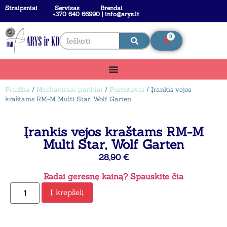
Straipsniai
Servisas
Brendai
+370 640 66990 | info@arys.lt
0
Pradžia
/
Mechaniniai įrankiai
/
Purentuvai
/ Įrankis vejos
kraštams RM-M Multi Star, Wolf Garten
Įrankis vejos kraštams RM-M
Multi Star, Wolf Garten
28,90
€
Radai geresnę kainą? Spauskite čia
Į krepšelį