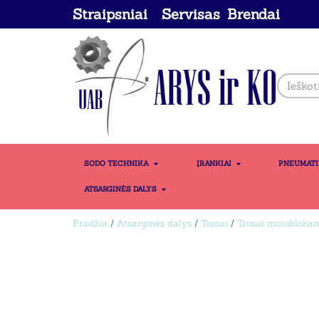
Straipsniai
Servisas
Brendai
SODO TECHNIKA
ĮRANKIAI
PNEUMAT
ATSARGINĖS DALYS
Pradžia
/
Atsarginės dalys
/
Trosai
/
Trosai motoblokam