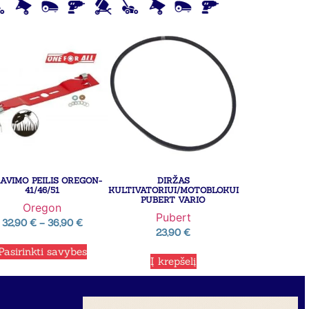
AVIMO PEILIS OREGON-
DIRŽAS
41/46/51
KULTIVATORIUI/MOTOBLOKUI
PUBERT VARIO
Oregon
Pubert
32,90
€
–
36,90
€
23,90
€
Pasirinkti savybes
Į krepšelį