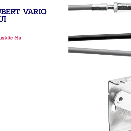
BERT VARIO
UI
skite čia