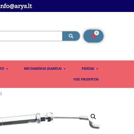
nfo@arys.lt
0
MUI
MECHANINIAI ĮRANKIAI
PRIEDAI
VISI PRODUKTAI
I