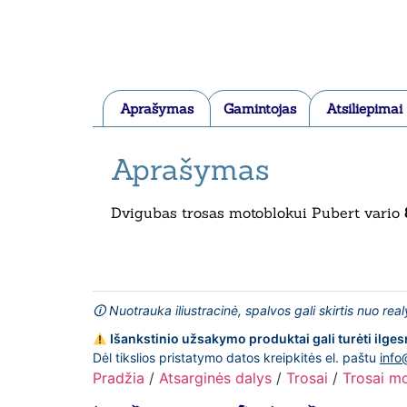
Aprašymas
Gamintojas
Atsiliepimai
Aprašymas
Dvigubas trosas motoblokui Pubert vario
🛈 Nuotrauka iliustracinė, spalvos gali skirtis nuo rea
Išankstinio užsakymo produktai gali turėti ilges
Dėl tikslios pristatymo datos kreipkitės el. paštu
info
Pradžia
/
Atsarginės dalys
/
Trosai
/
Trosai m