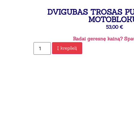
DVIGUBAS TROSAS PU
MOTOBLOK
53,00
€
Radai geresnę kainą? Spau
Į krepšelį