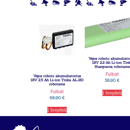
Vejos roboto akumuliato
18V 2.2 Ah Li-ion Tin
Husqvarna robotams
Fulbat
Vejos roboto akumuliatorius
18V 2.5 Ah Li-ion Tinka AL-KO
58,90
€
robotams
Fulbat
Į krepšelį
68,90
€
Į krepšelį