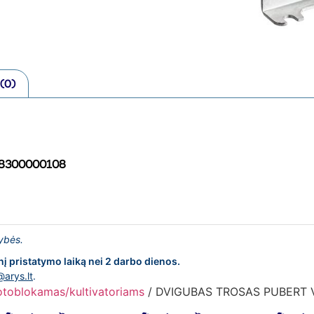
 (0)
8300000108
lybės.
nį pristatymo laiką nei 2 darbo dienos.
@arys.lt
.
otoblokamas/kultivatoriams
/ DVIGUBAS TROSAS PUBERT 