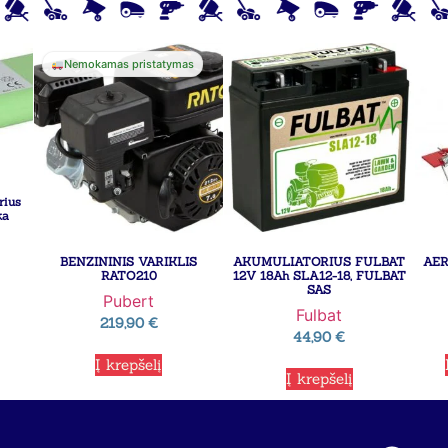
Nemokamas pristatymas
rius
ka
BENZININIS VARIKLIS
AKUMULIATORIUS FULBAT
AER
RATO210
12V 18Ah SLA12-18, FULBAT
SAS
Pubert
Fulbat
219,90
€
44,90
€
Į krepšelį
Į krepšelį