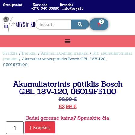
Straipsniai
Servisas
Brendai
+370 640 66990 | info@arys.lt
0
Pradžia
/
Įrankiai
/
Akumuliatoriniai įrankiai
/
Kiti akumuliatoriniai
įrankiai
/ Akumuliatorinis pūtiklis Bosch GBL 18V-120,
06019F5100
Akumuliatorinis pūtiklis Bosch
GBL 18V-120, 06019F5100
92,90
€
82,99
€
Radai geresnę kainą? Spauskite čia
Į krepšelį