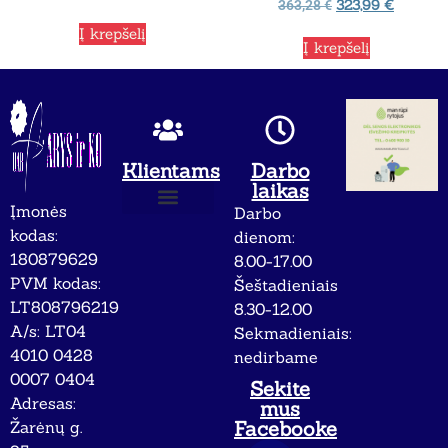
323,99
€
363,28
€
Į krepšelį
Į krepšelį
Klientams
Darbo
laikas
Įmonės
Darbo
Apie mus
Privatumo politika
kodas:
dienom:
180879629
8.00-17.00
PVM kodas:
Šeštadieniais
LT808796219
8.30-12.00
A/s: LT04
Sekmadieniais:
4010 0428
nedirbame
0007 0404
Sekite
Adresas:
mus
Facebooke
Žarėnų g.