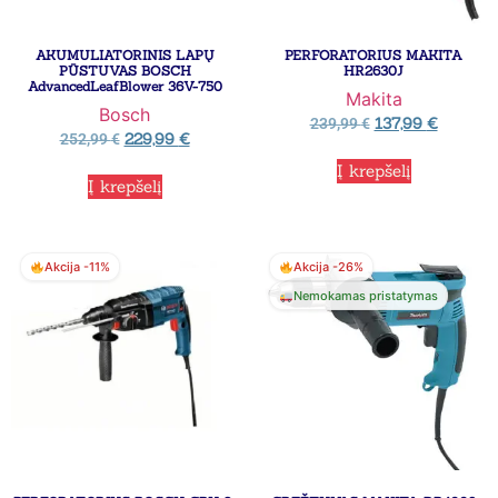
AKUMULIATORINIS LAPŲ
PERFORATORIUS MAKITA
PŪSTUVAS BOSCH
HR2630J
AdvancedLeafBlower 36V-750
Makita
Bosch
137,99
€
239,99
€
229,99
€
252,99
€
Į krepšelį
Į krepšelį
Akcija -11%
Akcija -26%
Nemokamas pristatymas