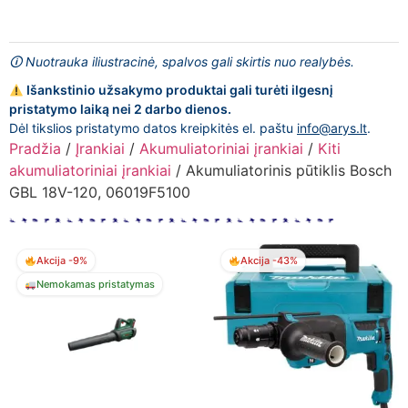
🛈 Nuotrauka iliustracinė, spalvos gali skirtis nuo realybės.
Išankstinio užsakymo produktai gali turėti ilgesnį
pristatymo laiką nei 2 darbo dienos.
Dėl tikslios pristatymo datos kreipkitės el. paštu
info@arys.lt
.
Pradžia
/
Įrankiai
/
Akumuliatoriniai įrankiai
/
Kiti
akumuliatoriniai įrankiai
/ Akumuliatorinis pūtiklis Bosch
GBL 18V-120, 06019F5100
Akcija -9%
Akcija -43%
Nemokamas pristatymas