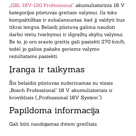
„
GBL 18V-120 Professional“
akumuliatorinis 18 V
kategorijos pūstuvas greitam valymui. Jis toks
kompaktiškas ir subalansuotas, kad jį valdyti bus
tikrai lengva. Belaidį pūstuvą galima naudoti
darbo vietų tvarkymui ir išgręžtų skylių valymui.
Be to, jo oro srauto greitis gali pasiekti 270 km/h,
todėl jo galios pakaks geriems valymo
rezultatams pasiekti.
Įranga ir taikymas
Šis belaidis pūstuvas suderinamas su visais
„Bosch Professional“ 18 V akumuliatoriais ir
krovikliais („Professional 18V System“).
Papildoma informacija
Gali būti naudojamas dviem greičiais