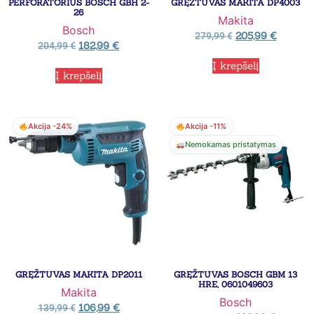
PERFORATORIUS BOSCH GBH 2-
GRĘŽTUVAS MAKITA DP4003
26
Makita
Bosch
205,99
€
279,99
€
182,99
€
204,99
€
Į krepšelį
Į krepšelį
Akcija -24%
Akcija -11%
Nemokamas pristatymas
GRĘŽTUVAS MAKITA DP2011
GRĘŽTUVAS BOSCH GBM 13
HRE, 0601049603
Makita
Bosch
106,99
€
139,99
€