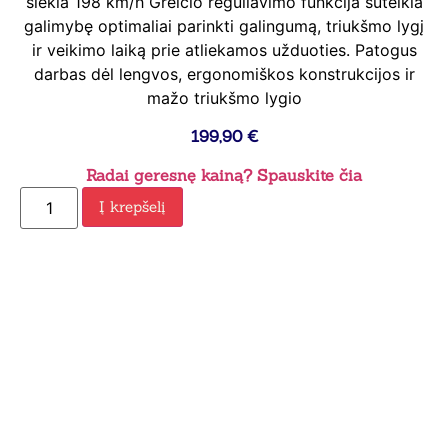
siekia 198 km/h Greičio reguliavimo funkcija suteikia
galimybę optimaliai parinkti galingumą, triukšmo lygį
ir veikimo laiką prie atliekamos užduoties. Patogus
darbas dėl lengvos, ergonomiškos konstrukcijos ir
mažo triukšmo lygio
199,90
€
Radai geresnę kainą? Spauskite čia
Į krepšelį