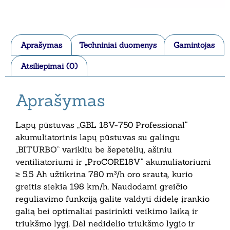
Aprašymas
Techniniai duomenys
Gamintojas
Atsiliepimai (0)
Aprašymas
Lapų pūstuvas „GBL 18V-750 Professional“
akumuliatorinis lapų pūstuvas su galingu
„BITURBO“ varikliu be šepetėlių, ašiniu
ventiliatoriumi ir „ProCORE18V“ akumuliatoriumi
≥ 5,5 Ah užtikrina 780 m³/h oro srautą, kurio
greitis siekia 198 km/h. Naudodami greičio
reguliavimo funkciją galite valdyti didelę įrankio
galią bei optimaliai pasirinkti veikimo laiką ir
triukšmo lygį. Dėl nedidelio triukšmo lygio ir