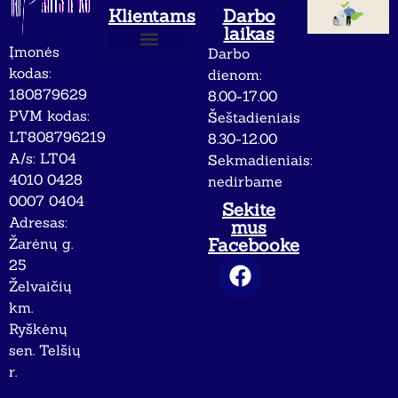
Klientams
Darbo
laikas
Įmonės
Darbo
Apie mus
Privatumo politika
kodas:
dienom:
180879629
8.00-17.00
PVM kodas:
Šeštadieniais
LT808796219
8.30-12.00
A/s: LT04
Sekmadieniais:
4010 0428
nedirbame
0007 0404
Sekite
Adresas:
mus
Facebooke
Žarėnų g.
25
Želvaičių
km.
Ryškėnų
sen. Telšių
r.