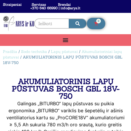
Straipsniai
Servisas
Brendai
+370 640 66990 | info@arys.lt
0
Pradžia
/
Sodo technika
/
Lapų pūstuvai
/
Akumuliatoriniai lapų
pūstuvai
/ AKUMULIATORINIS LAPŲ PŪSTUVAS BOSCH GBL
18V-750
AKUMULIATORINIS LAPŲ
PŪSTUVAS BOSCH GBL 18V-
750
Galingas „BITURBO“ lapų pūstuvas su puikia
ergonomika „BITURBO“ variklis be šepetėlių ir ašinis
ventiliatorius kartu su „ProCORE18V“ akumuliatoriumi
≥ 5,5 Ah sukuria 780 m3/h oro srautą, kurio greitis