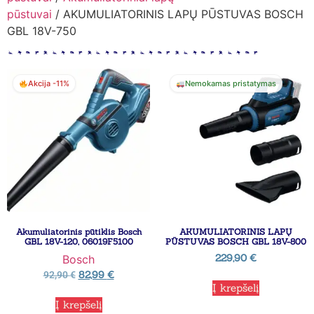
pūstuvai
/ AKUMULIATORINIS LAPŲ PŪSTUVAS BOSCH
GBL 18V-750
Akcija -11%
Nemokamas pristatymas
Akumuliatorinis pūtiklis Bosch
AKUMULIATORINIS LAPŲ
GBL 18V-120, 06019F5100
PŪSTUVAS BOSCH GBL 18V-800
229,90
€
Bosch
82,99
€
92,90
€
Į krepšelį
Į krepšelį