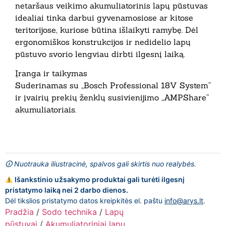
netaršaus veikimo akumuliatorinis lapų pūstuvas
idealiai tinka darbui gyvenamosiose ar kitose
teritorijose, kuriose būtina išlaikyti ramybę. Dėl
ergonomiškos konstrukcijos ir nedidelio lapų
pūstuvo svorio lengviau dirbti ilgesnį laiką.
Įranga ir taikymas
Suderinamas su „Bosch Professional 18V System“
ir įvairių prekių ženklų susivienijimo „AMPShare“
akumuliatoriais.
🛈 Nuotrauka iliustracinė, spalvos gali skirtis nuo realybės.
Išankstinio užsakymo produktai gali turėti ilgesnį
pristatymo laiką nei 2 darbo dienos.
Dėl tikslios pristatymo datos kreipkitės el. paštu
info@arys.lt
.
Pradžia
/
Sodo technika
/
Lapų
pūstuvai
/
Akumuliatoriniai lapų