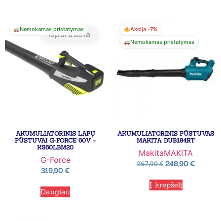
Nemokamas pristatymas
Akcija -7%
Išparduota
Nemokamas pristatymas
AKUMULIATORINIS LAPŲ
AKUMULIATORINIS PŪSTUVAS
PŪSTUVAI G-FORCE 60V –
MAKITA DUB184RT
KS60LBM20
Makita
MAKITA
G-Force
248,90
€
267,90
€
319,90
€
Į krepšelį
Daugiau