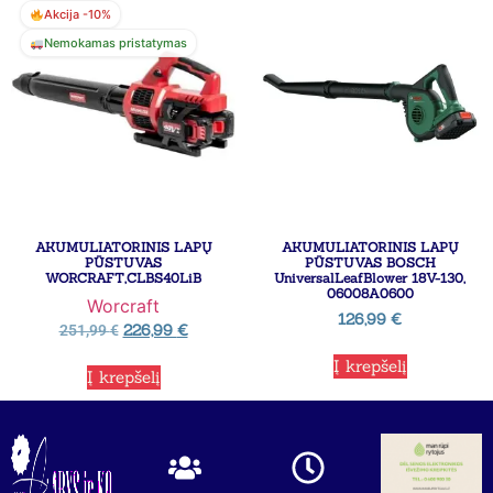
Akcija -10%
Nemokamas pristatymas
AKUMULIATORINIS LAPŲ
AKUMULIATORINIS LAPŲ
PŪSTUVAS
PŪSTUVAS BOSCH
WORCRAFT,CLBS40LiB
UniversalLeafBlower 18V-130,
06008A0600
Worcraft
126,99
€
226,99
€
251,99
€
Į krepšelį
Į krepšelį