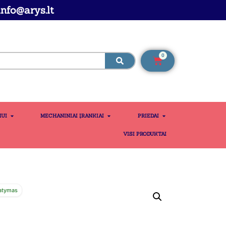
nfo@arys.lt
0
MUI
MECHANINIAI ĮRANKIAI
PRIEDAI
VISI PRODUKTAI
atymas