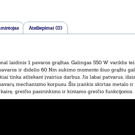
mintojas
Atsiliepimai (0)
al laidinis 1 pavaros grąžtas. Galingas 550 W variklis te
pavaros ir didelio 60 Nm sukimo momento šiuo grąžtu gal
iai tinka atliekant įvairius darbus. Jis labai patvarus, išsi
iu pavarų mechanizmo korpusu. Šis įrankis skirtas metalo
 kairę, greičio pasirinkimo ir kintamo greičio funkcijomis.