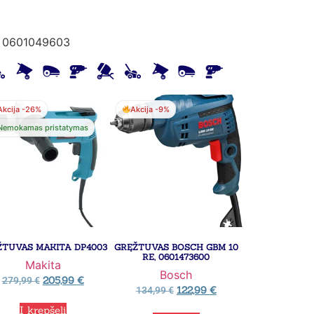
 0601049603
Akcija -26%
Akcija -9%
Nemokamas pristatymas
ŽTUVAS MAKITA DP4003
GRĘŽTUVAS BOSCH GBM 10
RE, 0601473600
Makita
Bosch
205,99
€
279,99
€
122,99
€
134,99
€
Į krepšelį