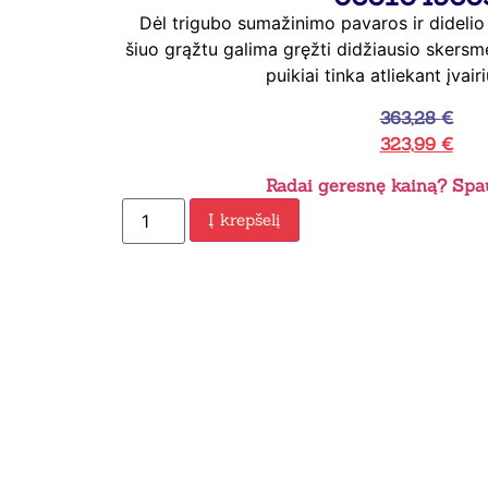
Dėl trigubo sumažinimo pavaros ir didel
šiuo grąžtu galima gręžti didžiausio skersme
puikiai tinka atliekant įvai
363,28
€
323,99
€
Radai geresnę kainą? Spau
Į krepšelį