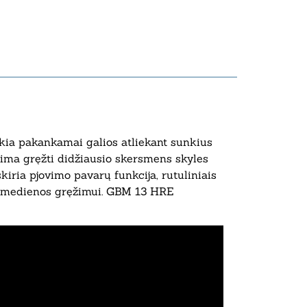
ikia pakankamai galios atliekant sunkius
ima gręžti didžiausio skersmens skyles
skiria pjovimo pavarų funkcija, rutuliniais
 ir medienos gręžimui. GBM 13 HRE