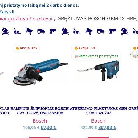
nį pristatymo laiką nei 2 darbo dienos.
@arys.lt
.
niai gręžtuvai/ suktuvai
/ GRĘŽTUVAS BOSCH GBM 13 HRE,
Akcija -8%
Akcija -6%
Nemokamas pristatymas
ŪKLAS
KAMPINIS ŠLIFUOKLIS BOSCH
ATSKĖLIMO PLAKTUKAS GSH
GRĘ
3000
GWS 12-125, 06013A6106
3, 0611320703
Bosch
Bosch
97,90
€
397,99
€
106,96
€
422,99
€