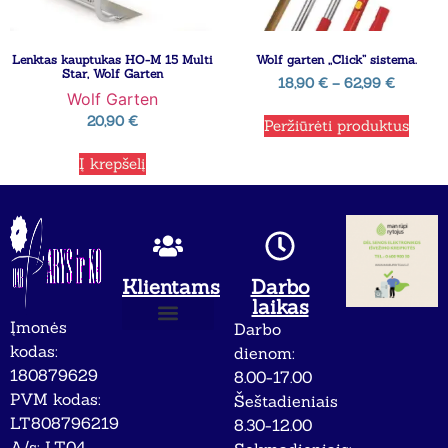
Lenktas kauptukas HO-M 15 Multi
Wolf garten ,,Click” sistema.
Star, Wolf Garten
18,90
€
–
62,99
€
Wolf Garten
20,90
€
Peržiūrėti produktus
Į krepšelį
Klientams
Darbo
laikas
Įmonės
Darbo
Apie mus
Privatumo politika
kodas:
dienom:
180879629
8.00-17.00
PVM kodas:
Šeštadieniais
LT808796219
8.30-12.00
A/s: LT04