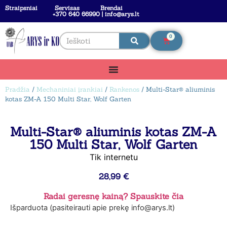
Straipsniai
Servisas
Brendai
+370 640 66990 | info@arys.lt
0
Pradžia
/
Mechaniniai įrankiai
/
Rankenos
/ Multi-Star® aliuminis
kotas ZM-A 150 Multi Star, Wolf Garten
Multi-Star® aliuminis kotas ZM-A
150 Multi Star, Wolf Garten
Tik internetu
28,99
€
Radai geresnę kainą? Spauskite čia
Išparduota (pasiteirauti apie prekę info@arys.lt)