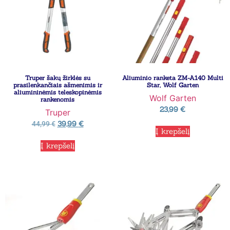
Truper šakų žirklės su
Aliuminio ranketa ZM-A140 Multi
prasilenkančiais ašmenimis ir
Star, Wolf Garten
aliumininėmis teleskopinėmis
Wolf Garten
rankenomis
23,99
€
Truper
39,99
€
44,99
€
Į krepšelį
Į krepšelį