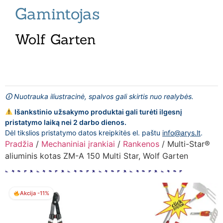
Gamintojas
Wolf Garten
🛈 Nuotrauka iliustracinė, spalvos gali skirtis nuo realybės.
Išankstinio užsakymo produktai gali turėti ilgesnį
pristatymo laiką nei 2 darbo dienos.
Dėl tikslios pristatymo datos kreipkitės el. paštu
info@arys.lt
.
Pradžia
/
Mechaniniai įrankiai
/
Rankenos
/ Multi-Star®
aliuminis kotas ZM-A 150 Multi Star, Wolf Garten
Akcija -11%