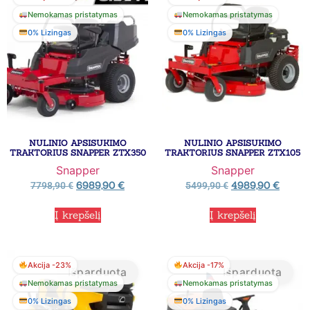
Nemokamas pristatymas
Nemokamas pristatymas
0% Lizingas
0% Lizingas
NULINIO APSISUKIMO
NULINIO APSISUKIMO
TRAKTORIUS SNAPPER ZTX350
TRAKTORIUS SNAPPER ZTX105
Snapper
Snapper
6989,90
€
4989,90
€
7798,90
€
5499,90
€
Į krepšelį
Į krepšelį
Akcija -23%
Akcija -17%
Išparduota
Išparduota
Nemokamas pristatymas
Nemokamas pristatymas
0% Lizingas
0% Lizingas