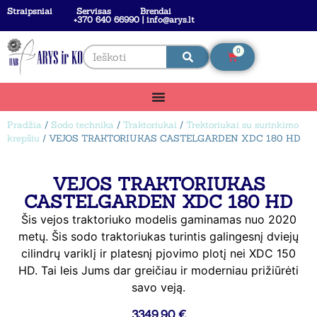
Straipsniai
Servisas
Brendai
+370 640 66990 | info@arys.lt
0
Pradžia
/
Sodo technika
/
Traktoriukai
/
Trektoriukai su surinkimo
krepšiu
/ VEJOS TRAKTORIUKAS CASTELGARDEN XDC 180 HD
VEJOS TRAKTORIUKAS
CASTELGARDEN XDC 180 HD
Šis vejos traktoriuko modelis gaminamas nuo 2020
metų. Šis sodo traktoriukas turintis galingesnį dviejų
cilindrų variklį ir platesnį pjovimo plotį nei XDC 150
HD. Tai leis Jums dar greičiau ir moderniau prižiūrėti
savo veją.
3349,90
€