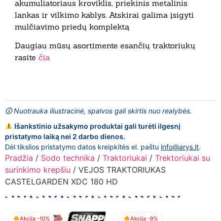
akumuliatoriaus kroviklis, priekinis metalinis
lankas ir vilkimo kablys. Atskirai galima įsigyti
mulčiavimo priedų komplektą
Daugiau mūsų asortimente esančių traktoriukų
rasite
čia
🛈 Nuotrauka iliustracinė, spalvos gali skirtis nuo realybės.
Išankstinio užsakymo produktai gali turėti ilgesnį
pristatymo laiką nei 2 darbo dienos.
Dėl tikslios pristatymo datos kreipkitės el. paštu
info@arys.lt
.
Pradžia
/
Sodo technika
/
Traktoriukai
/
Trektoriukai su
surinkimo krepšiu
/ VEJOS TRAKTORIUKAS
CASTELGARDEN XDC 180 HD
Akcija -10%
Akcija -9%