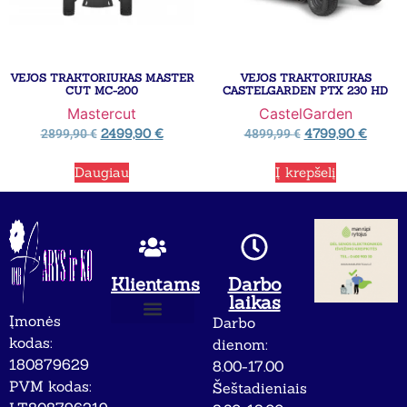
VEJOS TRAKTORIUKAS MASTER
VEJOS TRAKTORIUKAS
CUT MC-200
CASTELGARDEN PTX 230 HD
Mastercut
CastelGarden
2499,90
€
4799,90
€
2899,90
€
4899,99
€
Daugiau
Į krepšelį
Klientams
Darbo
laikas
Įmonės
Darbo
Apie mus
Privatumo politika
kodas:
dienom:
180879629
8.00-17.00
PVM kodas:
Šeštadieniais