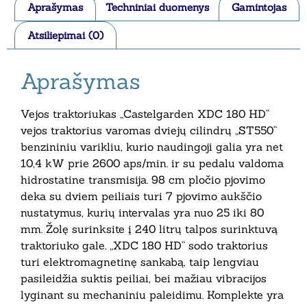
Aprašymas
Techniniai duomenys
Gamintojas
Atsiliepimai (0)
Aprašymas
Vejos traktoriukas „Castelgarden XDC 180 HD“
vejos traktorius varomas dviejų cilindrų „ST550“
benzininiu varikliu, kurio naudingoji galia yra net
10,4 kW prie 2600 aps/min. ir su pedalu valdoma
hidrostatine transmisija. 98 cm pločio pjovimo
deka su dviem peiliais turi 7 pjovimo aukščio
nustatymus, kurių intervalas yra nuo 25 iki 80
mm. Žolę surinksite į 240 litrų talpos surinktuvą
traktoriuko gale. „XDC 180 HD“ sodo traktorius
turi elektromagnetinę sankabą, taip lengviau
pasileidžia suktis peiliai, bei mažiau vibracijos
lyginant su mechaniniu paleidimu. Komplekte yra