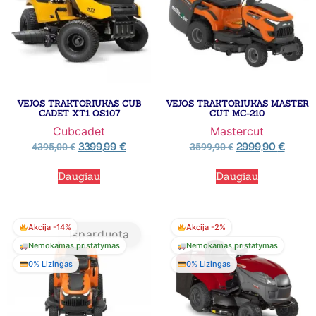
VEJOS TRAKTORIUKAS CUB
VEJOS TRAKTORIUKAS MASTER
CADET XT1 OS107
CUT MC-210
Cubcadet
Mastercut
3399,99
€
2999,90
€
4395,00
€
3599,90
€
Daugiau
Daugiau
Akcija -14%
Akcija -2%
Išparduota
Nemokamas pristatymas
Nemokamas pristatymas
0% Lizingas
0% Lizingas