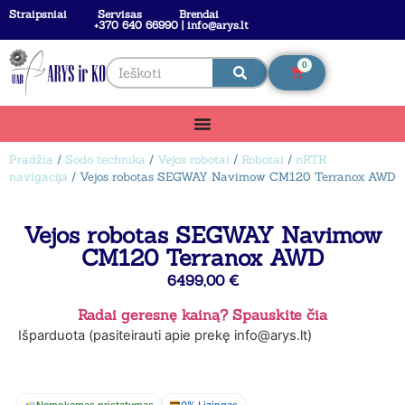
Straipsniai
Servisas
Brendai
+370 640 66990 | info@arys.lt
0
Pradžia
/
Sodo technika
/
Vejos robotai
/
Robotai
/
nRTK
navigacija
/ Vejos robotas SEGWAY Navimow CM120 Terranox AWD
Vejos robotas SEGWAY Navimow
CM120 Terranox AWD
6499,00
€
Radai geresnę kainą? Spauskite čia
Išparduota (pasiteirauti apie prekę info@arys.lt)
Nemokamas pristatymas
0% Lizingas