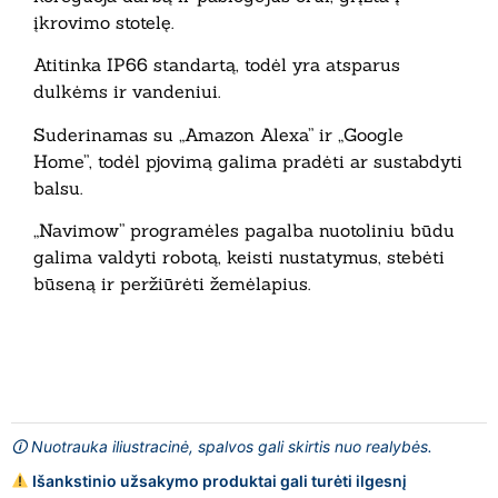
įkrovimo stotelę.
Atitinka IP66 standartą, todėl yra atsparus
dulkėms ir vandeniui.
Suderinamas su „Amazon Alexa” ir „Google
Home”, todėl pjovimą galima pradėti ar sustabdyti
balsu.
„Navimow” programėles pagalba nuotoliniu būdu
galima valdyti robotą, keisti nustatymus, stebėti
būseną ir peržiūrėti žemėlapius.
🛈 Nuotrauka iliustracinė, spalvos gali skirtis nuo realybės.
Išankstinio užsakymo produktai gali turėti ilgesnį