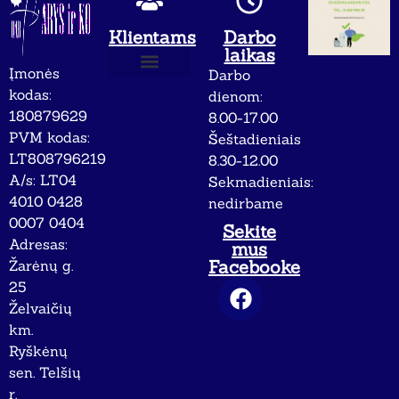
Klientams
Darbo
laikas
Įmonės
Darbo
Apie mus
Privatumo politika
kodas:
dienom:
180879629
8.00-17.00
PVM kodas:
Šeštadieniais
LT808796219
8.30-12.00
A/s: LT04
Sekmadieniais:
4010 0428
nedirbame
0007 0404
Sekite
Adresas:
mus
Facebooke
Žarėnų g.
25
Želvaičių
km.
Ryškėnų
sen. Telšių
r.