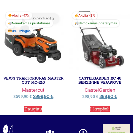
Akcija -17%
Akcija -3%
Išparduota
Nemokamas pristatymas
Nemokamas pristatymas
0% Lizingas
VEJOS TRAKTORIUKAS MASTER
CASTELGARDEN XC 48
CUT MC-210
BENZININĖ VEJAPJOVĖ
Mastercut
CastelGarden
2999,90
€
289,90
€
3599,90
€
298,90
€
Daugiau
Į krepšelį