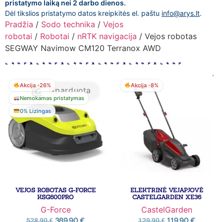
pristatymo laiką nei 2 darbo dienos.
Dėl tikslios pristatymo datos kreipkitės el. paštu
info@arys.lt
.
Pradžia
/
Sodo technika
/
Vejos
robotai
/
Robotai
/
nRTK navigacija
/ Vejos robotas
SEGWAY Navimow CM120 Terranox AWD
Akcija -26%
Akcija -8%
Išparduota
Nemokamas pristatymas
0% Lizingas
VEJOS ROBOTAS G-FORCE
ELEKTRINĖ VEJAPJOVĖ
KSG600PRO
CASTELGARDEN XE36
G-Force
CastelGarden
389,90
€
119,90
€
528,90
€
129,90
€