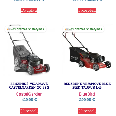
Daugiau
Į krepšelį
Nemokamas pristatymas
Nemokamas pristatymas
BENZININĖ VEJAPJOVĖ
BENZININĖ VEJAPJOVĖ BLUE
CASTELGARDEN XC 53 S
BIRD TAURUS L46
CastelGarden
BlueBird
419,99
€
299,99
€
Į krepšelį
Į krepšelį