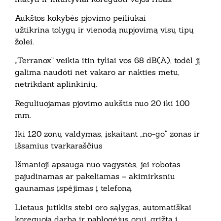
Aukštos kokybės pjovimo peiliukai
užtikrina tolygų ir vienodą nupjovimą visų tipų
žolei.
„Terranox“ veikia itin tyliai vos 68 dB(A), todėl jį
galima naudoti net vakaro ar nakties metu,
netrikdant aplinkinių.
Reguliuojamas pjovimo aukštis nuo 20 iki 100
mm.
Iki
120 zonų valdymas
, įskaitant „no-go“ zonas ir
išsamius tvarkaraščius
Išmanioji apsauga nuo vagystės, jei robotas
pajudinamas ar pakeliamas – akimirksniu
gaunamas įspėjimas į telefoną.
Lietaus jutiklis stebi oro sąlygas, automatiškai
koreguoja darbą ir pablogėjus orui, grįžta į