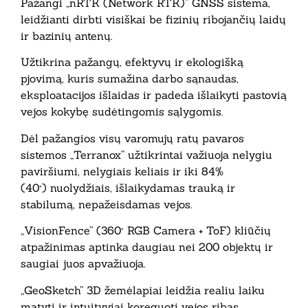
Pažangi „nRTK (Network RTK)” GNSS sistema,
leidžianti dirbti visiškai be fizinių ribojančių laidų
ir bazinių antenų.
Užtikrina pažangų, efektyvų ir ekologišką
pjovimą, kuris sumažina darbo sąnaudas,
eksploatacijos išlaidas ir padeda išlaikyti pastovią
vejos kokybę sudėtingomis sąlygomis.
Dėl pažangios visų varomujų ratų pavaros
sistemos „Terranox“ užtikrintai važiuoja nelygiu
paviršiumi, nelygiais keliais ir iki 84%
(40°) nuolydžiais, išlaikydamas trauką ir
stabilumą, nepažeisdamas vejos.
„VisionFence” (360° RGB Camera + ToF) kliūčių
atpažinimas aptinka daugiau nei 200 objektų ir
saugiai juos apvažiuoja.
„GeoSketch” 3D žemėlapiai
leidžia realiu laiku
matyti ir intuityviai koreguoti vejos ribas.