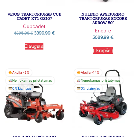
VEJOS TRAKTORIUKAS CUB
NULINIO APSISUKIMO
CADET XT1 OS107
TRAKTORIUKAS ENCORE
ARROW 50”
Cubcadet
Encore
3399,99
€
4395,00
€
5689,99
€
Daugiau
Į krepšelį
Akcija -5%
Akcija -14%
Nemokamas pristatymas
Nemokamas pristatymas
0% Lizingas
0% Lizingas