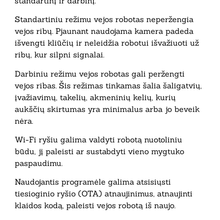
standartinį ir darbinį.
Standartiniu režimu vejos robotas neperžengia
vejos ribų. Pjaunant naudojama kamera padeda
išvengti kliūčių ir neleidžia robotui išvažiuoti už
ribų, kur silpni signalai.
Darbiniu režimu vejos robotas gali peržengti
vejos ribas. Šis režimas tinkamas šalia šaligatvių,
įvažiavimų, takelių, akmeninių kelių, kurių
aukščių skirtumas yra minimalus arba jo beveik
nėra.
Wi-Fi ryšiu galima valdyti robotą nuotoliniu
būdu, jį paleisti ar sustabdyti vieno mygtuko
paspaudimu.
Naudojantis programėle galima atsisiųsti
tiesioginio ryšio (OTA) atnaujinimus, atnaujinti
klaidos kodą, paleisti vejos robotą iš naujo.