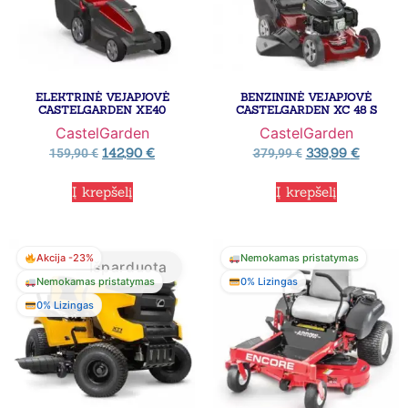
ELEKTRINĖ VEJAPJOVĖ
BENZININĖ VEJAPJOVĖ
CASTELGARDEN XE40
CASTELGARDEN XC 48 S
CastelGarden
CastelGarden
142,90
€
339,99
€
159,90
€
379,99
€
Į krepšelį
Į krepšelį
Akcija -23%
Nemokamas pristatymas
Išparduota
Nemokamas pristatymas
0% Lizingas
0% Lizingas