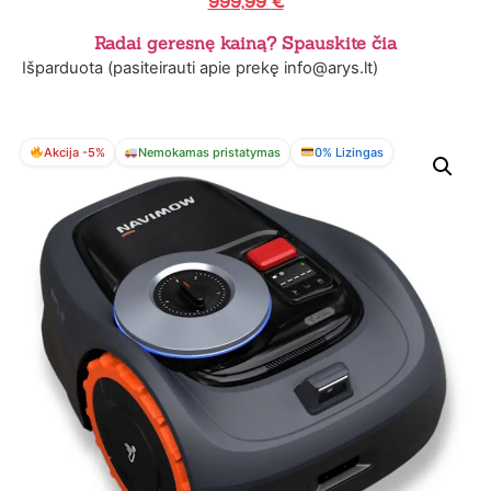
999,99
€
Radai geresnę kainą? Spauskite čia
Išparduota (pasiteirauti apie prekę info@arys.lt)
Akcija -5%
Nemokamas pristatymas
0% Lizingas