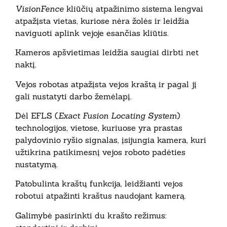
VisionFence
kliūčių atpažinimo sistema lengvai
atpažįsta vietas, kuriose nėra žolės ir leidžia
naviguoti aplink vejoje esančias kliūtis.
Kameros apšvietimas leidžia saugiai dirbti net
naktį.
Vejos robotas atpažįsta vejos kraštą ir pagal jį
gali nustatyti darbo žemėlapį.
Dėl EFLS (
Exact Fusion Locating System
)
technologijos, vietose, kuriuose yra prastas
palydovinio ryšio signalas, įsijungia kamera, kuri
užtikrina patikimesnį vejos roboto padėties
nustatymą.
Patobulinta kraštų funkcija, leidžianti vejos
robotui atpažinti kraštus naudojant kamerą.
Galimybė pasirinkti du krašto režimus: