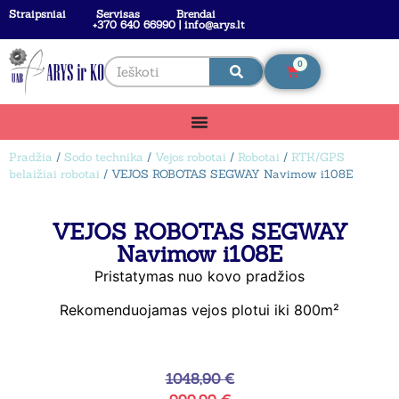
Straipsniai
Servisas
Brendai
+370 640 66990 | info@arys.lt
0
Pradžia
/
Sodo technika
/
Vejos robotai
/
Robotai
/
RTK/GPS
belaižiai robotai
/ VEJOS ROBOTAS SEGWAY Navimow i108E
VEJOS ROBOTAS SEGWAY
Navimow i108E
Pristatymas nuo kovo pradžios
Rekomenduojamas vejos plotui iki 800m²
1048,90
€