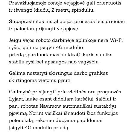
Pravažiuojamoje zonoje
vejapjovė
gali orientuotis
ir išvengti
kliūčių 2 metrų spinduliu.
Supaprastintas instaliacijos procesas leis greičiau
ir patogiau prijungti
vejapjovę
.
Jeigu vejos roboto darbinėje aplinkoje nėra Wi-Fi
ryšio, galima įsigyti 4G modulio
priedą (parduodamas atskirai), kuris suteiks
stabilų ryšį bei apsaugos nuo vagysčių.
Galima nustatyti skirtingus darbo grafikus
skirtingoms vietoms pjauti.
Galimybė prisijungti prie vietinės orų prognozės.
Lyjant, lauke esant dideliam karščiui, šalčiui ir
pan., robotas Navimow automatiškai sustabdys
pjovimą. Norint visiškai išnaudoti šios funkcijos
potencialą, rekomenduojama papildomai
įsigyti 4G modulio priedą.