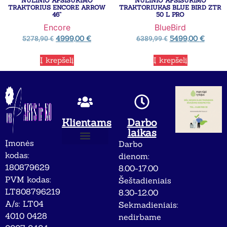
NULINIO APSISUKIMO
NULINIO APSISUKIMO
TRAKTORIUS ENCORE ARROW
TRAKTORIUKAS BLUE BIRD ZTR
46”
50 L PRO
Encore
BlueBird
4999,00
€
5499,00
€
5278,90
€
6389,99
€
Į krepšelį
Į krepšelį
Klientams
Darbo
laikas
Įmonės
Darbo
Apie mus
Privatumo politika
kodas:
dienom:
180879629
8.00-17.00
PVM kodas:
Šeštadieniais
LT808796219
8.30-12.00
A/s: LT04
Sekmadieniais:
4010 0428
nedirbame