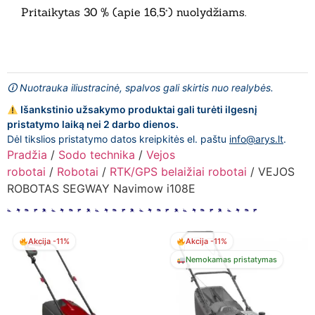
Pritaikytas 30 % (apie 16,5°) nuolydžiams.
🛈 Nuotrauka iliustracinė, spalvos gali skirtis nuo realybės.
Išankstinio užsakymo produktai gali turėti ilgesnį
pristatymo laiką nei 2 darbo dienos.
Dėl tikslios pristatymo datos kreipkitės el. paštu
info@arys.lt
.
Pradžia
/
Sodo technika
/
Vejos
robotai
/
Robotai
/
RTK/GPS belaižiai robotai
/ VEJOS
ROBOTAS SEGWAY Navimow i108E
Akcija -11%
Akcija -11%
Nemokamas pristatymas