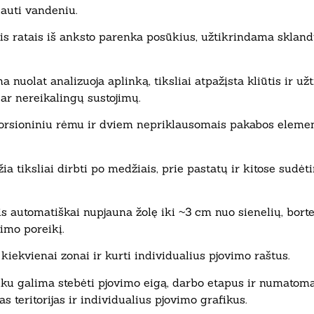
lauti vandeniu.
iais ratais iš anksto parenka posūkius, užtikrindama skl
 nuolat analizuoja aplinką, tiksliai atpažįsta kliūtis ir už
ar nereikalingų sustojimų.
rsioniniu rėmu ir dviem nepriklausomais pakabos elementa
a tiksliai dirbti po medžiais, prie pastatų ir kitose sudėti
s automatiškai nupjauna žolę iki ~3 cm nuo sienelių, borte
imo poreikį.
kiekvienai zonai ir kurti individualius pjovimo raštus.
ku galima stebėti pjovimo eigą, darbo etapus ir numatomą 
s teritorijas ir individualius pjovimo grafikus.