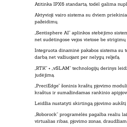
Atitinka IPX6 standartą, todėl galima nup
Aktyvioji vairo sistema su dviem priekin
pažeidimų.
„Sentisphere AI“ aplinkos stebėjimo sistema
net sudėtingose vejos vietose be strigimų 
Integruota dinaminė pakabos sistema su to
darbą net važiuojant per nelygų reljefą.
„RTK” + „vSLAM” technologijų derinys leidži
judėjimą.
„PreciEdge” šoninis kraštų pjovimo moduli
kraštus ir sumažindamas rankinio apipjov
Leidžia nustatyti skirtingą pjovimo aukštį 
„Roborock“ programėlės pagalba realiu lai
virtualias ribas, pjovimo zonas, draudžiama