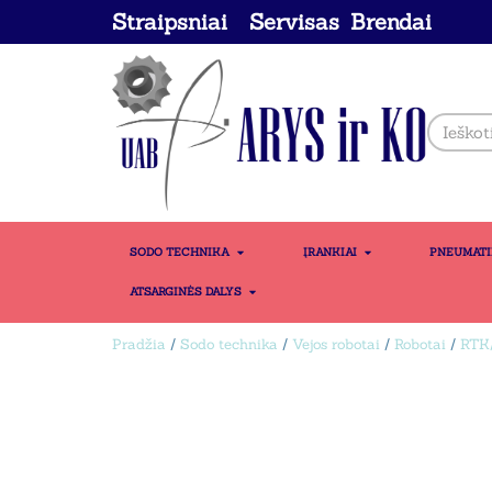
Straipsniai
Servisas
Brendai
SODO TECHNIKA
ĮRANKIAI
PNEUMAT
ATSARGINĖS DALYS
Pradžia
/
Sodo technika
/
Vejos robotai
/
Robotai
/
RTK/