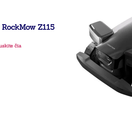
 RockMow Z115
skite čia