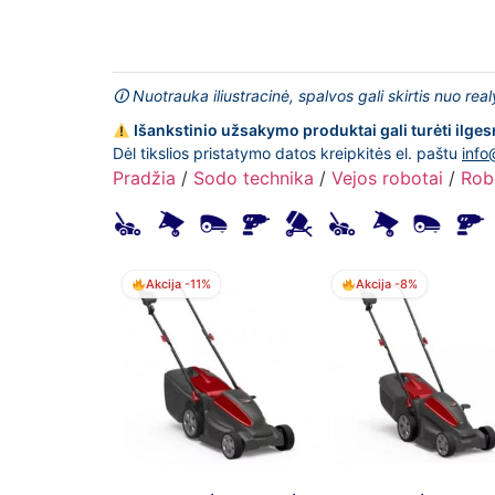
🛈 Nuotrauka iliustracinė, spalvos gali skirtis nuo rea
Išankstinio užsakymo produktai gali turėti ilges
Dėl tikslios pristatymo datos kreipkitės el. paštu
info
Pradžia
/
Sodo technika
/
Vejos robotai
/
Rob
Akcija -11%
Akcija -8%