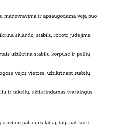
andų manevravimą ir apsaugodama veją nuo
tikrina sklandų, stabilų roboto judėjimą
is užtikrina stabilų korpuso ir peilių
ngose vejos vietose, užtikrinant stabilų
lių ir takelių, užtikrindamas tvarkingus
pjovimo pabaigos laiką, taip pat kurti