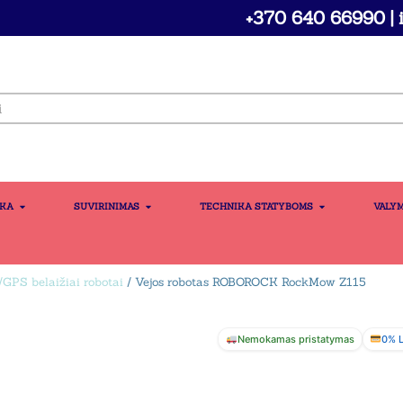
+370 640 66990 | i
IKA
SUVIRINIMAS
TECHNIKA STATYBOMS
VALY
GPS belaižiai robotai
/ Vejos robotas ROBOROCK RockMow Z115
Nemokamas pristatymas
0% L