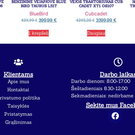
VĖ
BENZININĖ VEJAPJOVĖ BLUE
VEJOS TRAKTORIUKAS CUB
N
36
BIRD TAURUS L51T
CADET XT1 OS107
TR
BlueBird
Cubcadet
399,99
€
3399,99
€
439,99
€
4395,00
€
Į krepšelį
Daugiau
Klientams
Darbo laika
Darbo dienom: 8.00-17.00
Apie mus
Šeštadieniais 8.30-12.00
Kontaktai
Sekmadieniais: nedirbame
rivatumo politika
Sekite mus Face
Taisyklės
Pristatymas
Grąžinimas