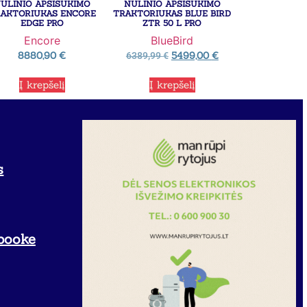
ULINIO APSISUKIMO
NULINIO APSISUKIMO
AKTORIUKAS ENCORE
TRAKTORIUKAS BLUE BIRD
EDGE PRO
ZTR 50 L PRO
Encore
BlueBird
8880,90
€
5499,00
€
6389,99
€
Į krepšelį
Į krepšelį
s
booke