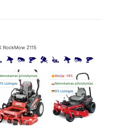
K RockMow Z115
Nemokamas pristatymas
Akcija -14%
0% Lizingas
Nemokamas pristatymas
0% Lizingas