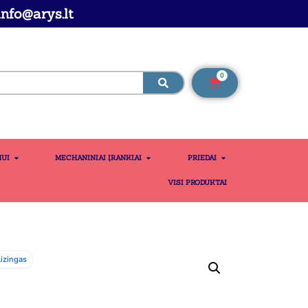
nfo@arys.lt
0
MUI
MECHANINIAI ĮRANKIAI
PRIEDAI
VISI PRODUKTAI
izingas