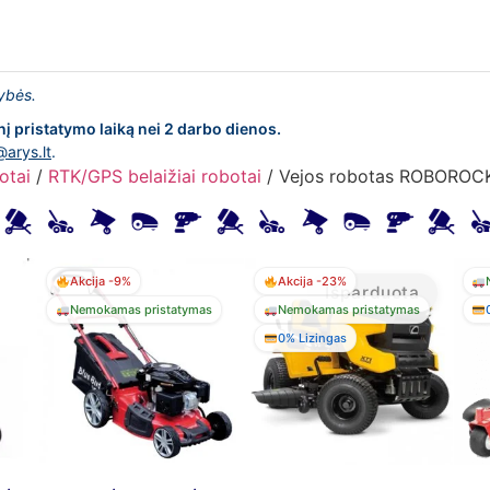
lybės.
nį pristatymo laiką nei 2 darbo dienos.
@arys.lt
.
otai
/
RTK/GPS belaižiai robotai
/ Vejos robotas ROBOROC
Akcija -9%
Akcija -23%
Išparduota
Nemokamas pristatymas
Nemokamas pristatymas
0% Lizingas