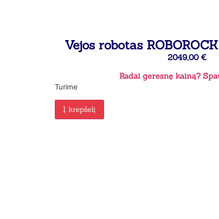
Vejos robotas ROBOROCK
2049,00
€
Radai geresnę kainą? Spau
Turime
Į krepšelį