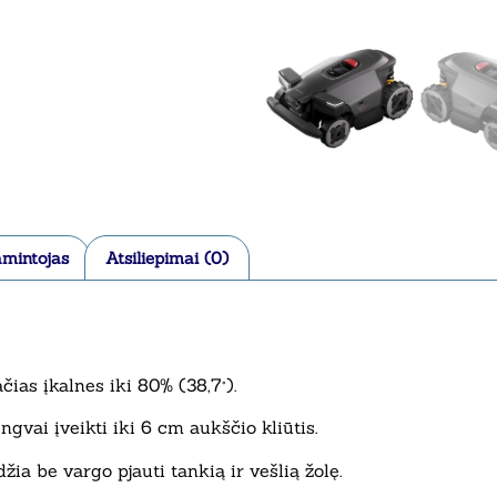
mintojas
Atsiliepimai (0)
čias įkalnes iki 80% (38,7°).
engvai įveikti iki 6 cm aukščio kliūtis.
idžia be vargo pjauti tankią ir vešlią žolę.