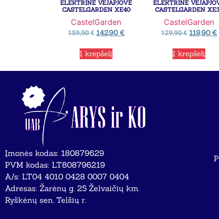
ELEKTRINĖ VEJAPJOVĖ
ELEKTRINĖ VEJAPJO
CASTELGARDEN XE40
CASTELGARDEN XE
CastelGarden
CastelGarden
142,90
€
119,90
€
159,90
€
129,90
€
Į krepšelį
Į krepšelį
Įmonės kodas: 180879629
P
PVM kodas: LT808796219
A/s: LT04 4010 0428 0007 0404
Adresas: Žarėnų g. 25 Želvaičių km.
Ryškėnų sen. Telšių r.