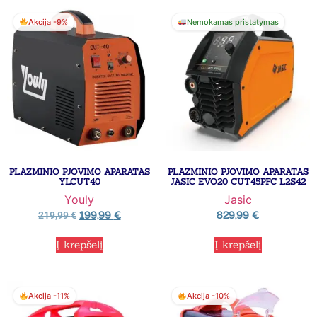
Akcija -9%
Nemokamas pristatymas
PLAZMINIO PJOVIMO APARATAS
PLAZMINIO PJOVIMO APARATAS
YLCUT40
JASIC EVO20 CUT45PFC L2S42
Youly
Jasic
199,99
€
829,99
€
219,99
€
Į krepšelį
Į krepšelį
Akcija -11%
Akcija -10%