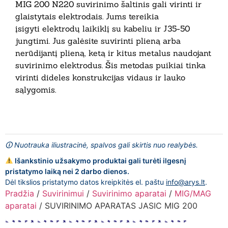
MIG 200 N220 suvirinimo šaltinis gali virinti ir
glaistytais elektrodais. Jums tereikia
įsigyti elektrodų laikiklį su kabeliu ir J35-50
jungtimi. Jus galėsite suvirinti plieną arba
nerūdijantį plieną, ketą ir kitus metalus naudojant
suvirinimo elektrodus. Šis metodas puikiai tinka
virinti dideles konstrukcijas vidaus ir lauko
sąlygomis.
🛈 Nuotrauka iliustracinė, spalvos gali skirtis nuo realybės.
Išankstinio užsakymo produktai gali turėti ilgesnį
pristatymo laiką nei 2 darbo dienos.
Dėl tikslios pristatymo datos kreipkitės el. paštu
info@arys.lt
.
Pradžia
/
Suvirinimui
/
Suvirinimo aparatai
/
MIG/MAG
aparatai
/ SUVIRINIMO APARATAS JASIC MIG 200