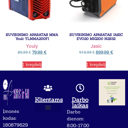
SUVIRINIMO APARATAS MMA
SUVIRINIMO APARATAS JASIC
Youli YLMMA200FI
EVO20 MIG200 N2S32
Youly
Jasic
79,99
€
899,99
€
89,99
€
919,99
€
Į krepšelį
Į krepšelį
Klientams
Darbo
laikas
Įmonės
Darbo
Apie mus
Privatumo politika
kodas:
dienom:
180879629
8.00-17.00