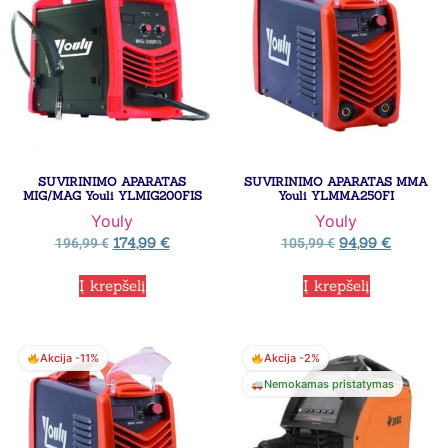
SUVIRINIMO APARATAS
SUVIRINIMO APARATAS MMA
MIG/MAG Youli YLMIG200FIS
Youli YLMMA250FI
Youly
Youly
174,99
€
94,99
€
196,99
€
105,99
€
Į krepšelį
Į krepšelį
Akcija -11%
Akcija -2%
Nemokamas pristatymas