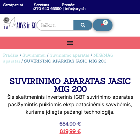
Straipsniai
Servisas
Brendai
+370 640 66990 | info@arys.lt
0
Pradžia
/
Suvirinimui
/
Suvirinimo aparatai
/
MIG/MAG
aparatai
/ SUVIRINIMO APARATAS JASIC MIG 200
SUVIRINIMO APARATAS JASIC
MIG 200
Šis skaitmeninis inverterinis IGBT suvirinimo aparatas
pasižymintis puikiomis eksploatacinėmis savybėmis,
kuriame įdiegta pažangi technologija.
654,99
€
619,99
€