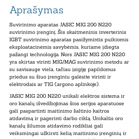
Aprašymas
Suvirinimo aparatas JASIC MIG 200 N220
suvirinimo įrenginį. Šis skaitmeninis inverterinis
IGBT suvirinimo aparatas pasižymintis puikiomis
eksploatacinėmis savybėmis, kuriame įdiegta
pažangi technologija. Nors JASIC MIG 200 N220
yra skirtas virinti MIG/MAG suvirinimo metodu ar
su savisauge viela, tačiau įsigiję papildomus
priedus su šiuo įrenginiu galėsite virinti ir
elektrodais ar TIG (argono aplinkoje).
JASIC MIG 200 N220 unikali elektros sistema ir
oro kanalų išvedžiojimas šios serijos aparatuose
gali paspartinti maitinimo šaltinio kaitros
atidavimą ir pagerinti darbo ciklą. Unikalūs oro
kanalų šilumos atidavimo rodikliai gali
veiksmingai užkirsti kelią maitinimo įrenginių ir