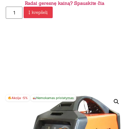
Radai geresnę kainą? Spauskite čia
Į krepšelį
Akcija -5%
Nemokamas pristatymas