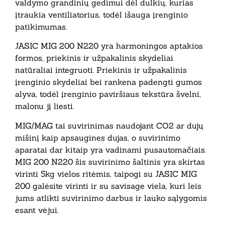
valdymo grandinių gedimui dėl dulkių, kurias
įtraukia ventiliatorius, todėl išauga įrenginio
patikimumas.
JASIC MIG 200 N220 yra harmoningos aptakios
formos, priekinis ir užpakalinis skydeliai
natūraliai integruoti. Priekinis ir užpakalinis
įrenginio skydeliai bei rankena padengti gumos
alyva, todėl įrenginio paviršiaus tekstūra švelni,
malonu jį liesti.
MIG/MAG tai suvirinimas naudojant CO2 ar dujų
mišinį kaip apsaugines dujas, o suvirinimo
aparatai dar kitaip yra vadinami pusautomačiais.
MIG 200 N220 šis suvirinimo šaltinis yra skirtas
virinti 5kg vielos ritėmis, taipogi su JASIC MIG
200 galėsite virinti ir su savisage viela, kuri leis
jums atlikti suvirinimo darbus ir lauko sąlygomis
esant vėjui.