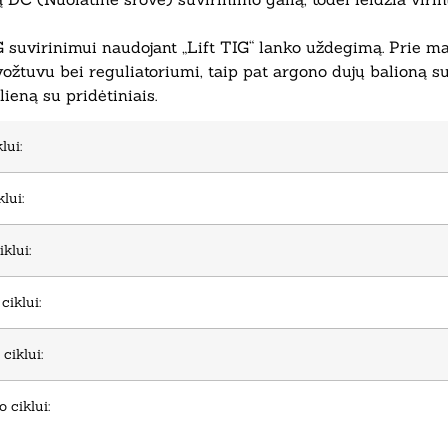
 suvirinimui naudojant „Lift TIG“ lanko uždegimą. Prie ma
žtuvu bei reguliatoriumi, taip pat argono dujų balioną su 
lieną su pridėtiniais.
lui:
lui:
klui:
ciklui:
ciklui:
 ciklui: