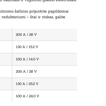
itinimo šaltinio prijunkite papildomai
reduktoriumi – štai ir viskas, galite
200 A / 28 V
130 A / 15.2 V
100 A / 14.0 V
200 A / 28 V
130 A / 25.2 V
100 A / 24.0 V