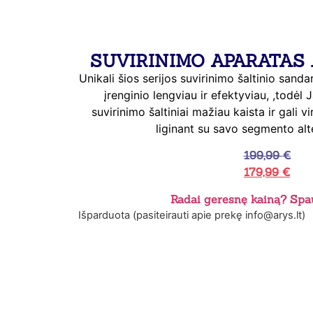
SUVIRINIMO APARATAS 
Unikali šios serijos suvirinimo šaltinio sandar
įrenginio lengviau ir efektyviau, ,todė
suvirinimo šaltiniai mažiau kaista ir gali vi
liginant su savo segmento al
199,99
€
179,99
€
Radai geresnę kainą? Spau
Išparduota (pasiteirauti apie prekę info@arys.lt)