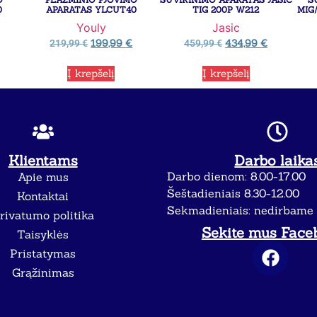
0
APARATAS YLCUT40
TIG 200P W212
MIG
Youly
Jasic
199,99
€
434,99
€
219,99
€
459,99
€
Į krepšelį
Į krepšelį
Klientams
Darbo laika
Darbo dienom: 8.00-17.00
Apie mus
Šeštadieniais 8.30-12.00
Kontaktai
Sekmadieniais: nedirbame
rivatumo politika
Sekite mus Face
Taisyklės
Pristatymas
Grąžinimas