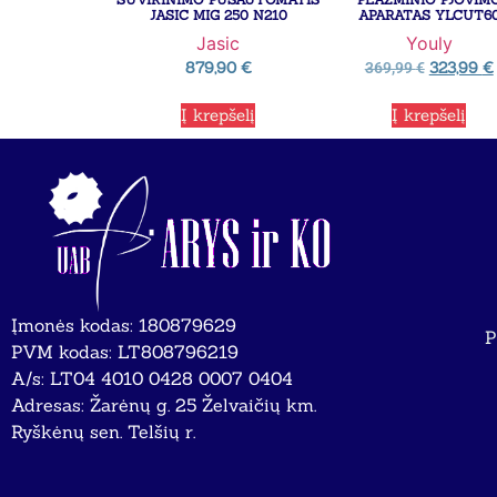
JASIC MIG 250 N210
APARATAS YLCUT6
Jasic
Youly
879,90
€
323,99
€
369,99
€
Į krepšelį
Į krepšelį
Įmonės kodas: 180879629
P
PVM kodas: LT808796219
A/s: LT04 4010 0428 0007 0404
Adresas: Žarėnų g. 25 Želvaičių km.
Ryškėnų sen. Telšių r.