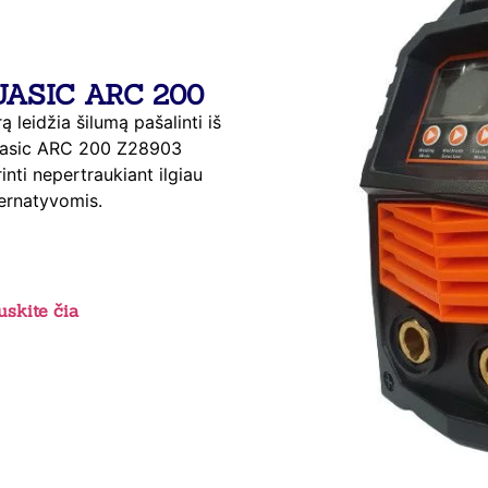
JASIC ARC 200
ą leidžia šilumą pašalinti iš
l Jasic ARC 200 Z28903
rinti nepertraukiant ilgiau
ternatyvomis.
skite čia