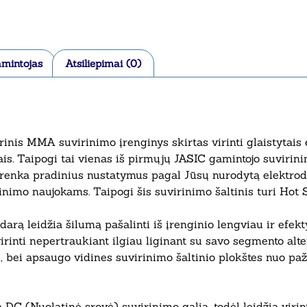
mintojas
Atsiliepimai (0)
is MMA suvirinimo įrenginys skirtas virinti glaistytais el
ais. Taipogi tai vienas iš pirmųjų JASIC gamintojo suviri
parenka pradinius nustatymus pagal Jūsų nurodytą elektrod
inimo naujokams. Taipogi šis suvirinimo šaltinis turi Hot S
ndarą leidžia šilumą pašalinti iš įrenginio lengviau ir efe
 virinti nepertraukiant ilgiau liginant su savo segmento al
i, bei apsaugo vidines suvirinimo šaltinio plokštes nuo pa
 (Nuolatinė srovė) suvirinimo galią, todėl leidžia virinti 