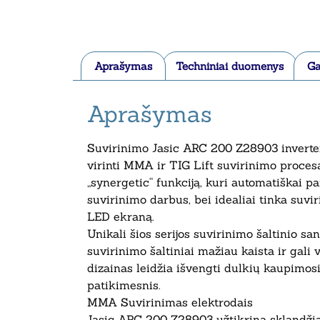
Aprašymas
Techniniai duomenys
Ga
Aprašymas
Suvirinimo Jasic ARC 200 Z28903 inverterin
virinti MMA ir TIG Lift suvirinimo proces
„synergetic“ funkciją, kuri automatiškai 
suvirinimo darbus, bei idealiai tinka suvir
LED ekraną.
Unikali šios serijos suvirinimo šaltinio sa
suvirinimo šaltiniai mažiau kaista ir gali
dizainas leidžia išvengti dulkių kaupimos
patikimesnis.
MMA Suvirinimas elektrodais
Jasic ARC 200 Z28903 užtikrina sklandžią DC