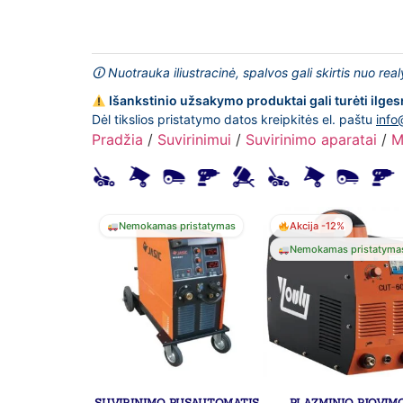
🛈 Nuotrauka iliustracinė, spalvos gali skirtis nuo rea
Išankstinio užsakymo produktai gali turėti ilges
Dėl tikslios pristatymo datos kreipkitės el. paštu
info
Pradžia
/
Suvirinimui
/
Suvirinimo aparatai
/
M
Nemokamas pristatymas
Akcija -12%
Nemokamas pristatyma
SUVIRINIMO PUSAUTOMATIS
PLAZMINIO PJOVIM