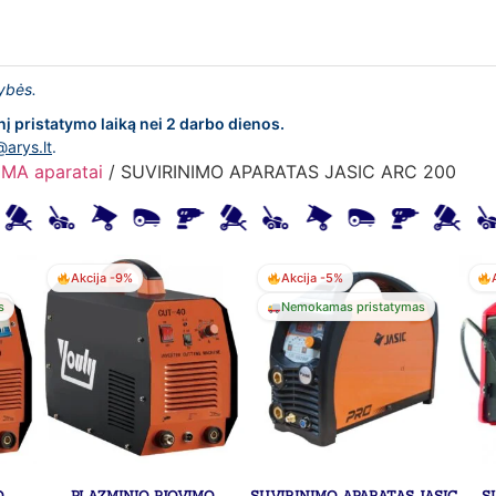
lybės.
nį pristatymo laiką nei 2 darbo dienos.
@arys.lt
.
MA aparatai
/ SUVIRINIMO APARATAS JASIC ARC 200
Akcija -9%
Akcija -5%
s
Nemokamas pristatymas
O
PLAZMINIO PJOVIMO
SUVIRINIMO APARATAS JASIC
S