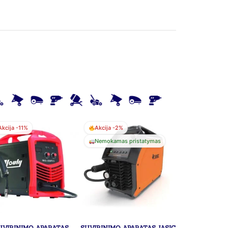
Akcija -11%
Akcija -2%
Nemokamas pristatymas
UVIRINIMO APARATAS
SUVIRINIMO APARATAS JASIC