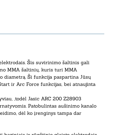
ektrodais. Šis suvirinimo šaltinis gali
nimo MMA šaltinių, kuris turi MMA
o diametrą. Ši funkcija paspartina Jūsų
tart ir Arc Force funkcijas, bei atnaujinta
ktyviau, ,todėl Jasic ARC 200 Z28903
ternatyvomis. Patobulintas aušinimo kanalo
žeidimo, dėl ko įrenginys tampa dar
baziniais ir rūgštinio glaisto elektrodais.