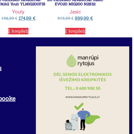
/MAG Youli YLMIG200FIS
EVO20 MIG200 N2S32
Youly
Jasic
174,99
€
899,99
€
196,99
€
919,99
€
Į krepšelį
Į krepšelį
s
booke