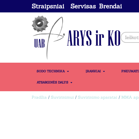
Straipsniai
Servisas
Brendai
SODO TECHNIKA
ĮRANKIAI
PNEUMAT
ATSARGINĖS DALYS
Pradžia
/
Suvirinimui
/
Suvirinimo aparatai
/
MMA apa