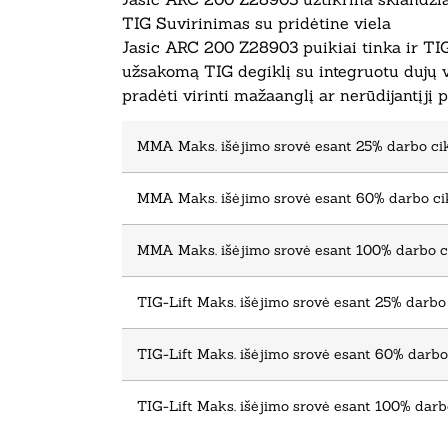
TIG Suvirinimas su pridėtine viela
Jasic ARC 200 Z28903 puikiai tinka ir TIG
užsakomą TIG degiklį su integruotu dujų vo
pradėti virinti mažaanglį ar nerūdijantįjį p
MMA Maks. išėjimo srovė esant 25% darbo cik
MMA Maks. išėjimo srovė esant 60% darbo cik
MMA Maks. išėjimo srovė esant 100% darbo ci
TIG-Lift Maks. išėjimo srovė esant 25% darbo 
TIG-Lift Maks. išėjimo srovė esant 60% darbo 
TIG-Lift Maks. išėjimo srovė esant 100% darbo