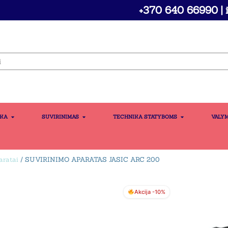
+370 640 66990 | i
IKA
SUVIRINIMAS
TECHNIKA STATYBOMS
VALY
ratai
/ SUVIRINIMO APARATAS JASIC ARC 200
Akcija -10%