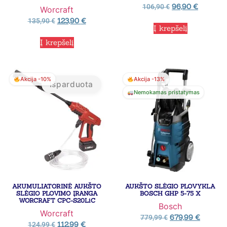
96,90
€
106,90
€
Worcraft
123,90
€
135,90
€
Į krepšelį
Į krepšelį
Akcija -10%
Akcija -13%
Išparduota
Nemokamas pristatymas
AKUMULIATORINĖ AUKŠTO
AUKŠTO SLĖGIO PLOVYKLA
SLĖGIO PLOVIMO ĮRANGA
BOSCH GHP 5-75 X
WORCRAFT CPC-S20LiC
Bosch
Worcraft
679,99
€
779,99
€
112,99
€
124,99
€