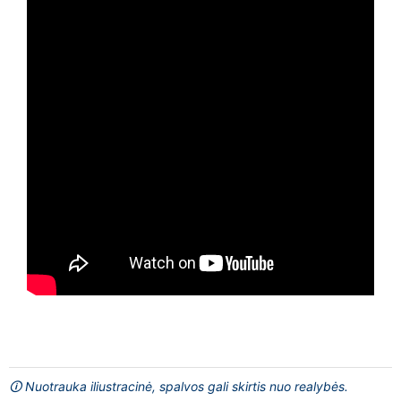
🛈 Nuotrauka iliustracinė, spalvos gali skirtis nuo realybės.