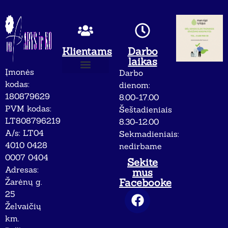
Klientams
Darbo
laikas
Įmonės
Darbo
Apie mus
Privatumo politika
kodas:
dienom:
180879629
8.00-17.00
PVM kodas:
Šeštadieniais
LT808796219
8.30-12.00
A/s: LT04
Sekmadieniais:
4010 0428
nedirbame
0007 0404
Sekite
Adresas:
mus
Facebooke
Žarėnų g.
25
Želvaičių
km.