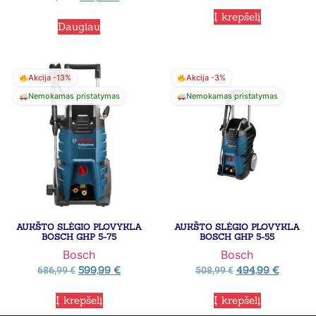
Į krepšelį
Daugiau
Akcija -13%
Akcija -3%
Nemokamas pristatymas
Nemokamas pristatymas
AUKŠTO SLĖGIO PLOVYKLA
AUKŠTO SLĖGIO PLOVYKLA
BOSCH GHP 5-75
BOSCH GHP 5-55
Bosch
Bosch
599,99
€
494,99
€
686,99
€
508,99
€
Į krepšelį
Į krepšelį