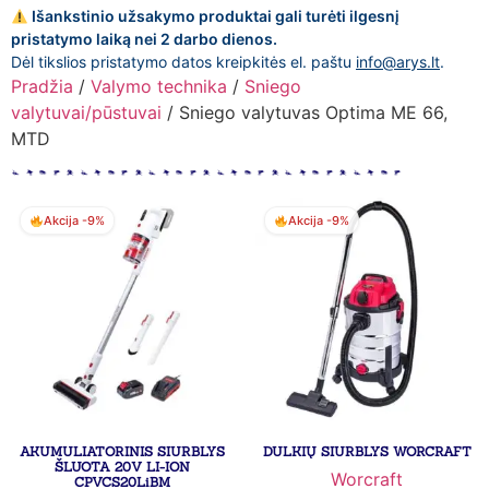
Išankstinio užsakymo produktai gali turėti ilgesnį
pristatymo laiką nei 2 darbo dienos.
Dėl tikslios pristatymo datos kreipkitės el. paštu
info@arys.lt
.
Pradžia
/
Valymo technika
/
Sniego
valytuvai/pūstuvai
/ Sniego valytuvas Optima ME 66,
MTD
Akcija -9%
Akcija -9%
AKUMULIATORINIS SIURBLYS
DULKIŲ SIURBLYS WORCRAFT
ŠLUOTA 20V LI-ION
Worcraft
CPVCS20LiBM