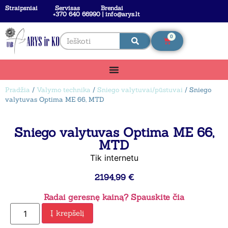
Straipsniai
Servisas
Brendai
+370 640 66990 | info@arys.lt
0
Pradžia
/
Valymo technika
/
Sniego valytuvai/pūstuvai
/ Sniego
valytuvas Optima ME 66, MTD
Sniego valytuvas Optima ME 66,
MTD
Tik internetu
2194,99
€
Radai geresnę kainą? Spauskite čia
Į krepšelį