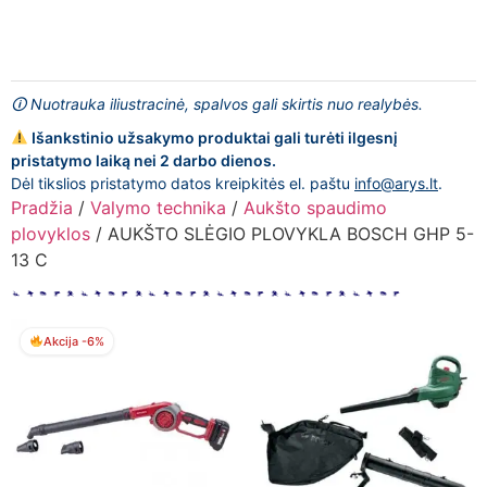
🛈 Nuotrauka iliustracinė, spalvos gali skirtis nuo realybės.
Išankstinio užsakymo produktai gali turėti ilgesnį
pristatymo laiką nei 2 darbo dienos.
Dėl tikslios pristatymo datos kreipkitės el. paštu
info@arys.lt
.
Pradžia
/
Valymo technika
/
Aukšto spaudimo
plovyklos
/ AUKŠTO SLĖGIO PLOVYKLA BOSCH GHP 5-
13 C
Akcija -6%