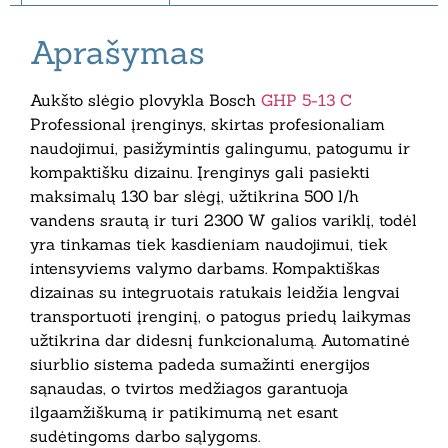
Aprašymas
Aukšto slėgio plovykla Bosch
GHP 5-13 C
Professional įrenginys, skirtas profesionaliam
naudojimui, pasižymintis galingumu, patogumu ir
kompaktišku dizainu. Įrenginys gali pasiekti
maksimalų 130 bar slėgį, užtikrina 500 l/h
vandens srautą ir turi 2300 W galios variklį, todėl
yra tinkamas tiek kasdieniam naudojimui, tiek
intensyviems valymo darbams. Kompaktiškas
dizainas su integruotais ratukais leidžia lengvai
transportuoti įrenginį, o patogus priedų laikymas
užtikrina dar didesnį funkcionalumą. Automatinė
siurblio sistema padeda sumažinti energijos
sąnaudas, o tvirtos medžiagos garantuoja
ilgaamžiškumą ir patikimumą net esant
sudėtingoms darbo sąlygoms.