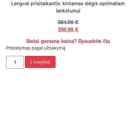
Lengvai prisitaikantis: kintamas slėgis optimaliam
lankstumui
584,99
€
556,99
€
Radai geresnę kainą? Spauskite čia
Pristatymas pagal užsakymą
Į krepšelį