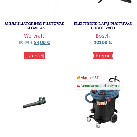
AKUMULIATORINIS PŪSTUVAS
ELEKTRINIS LAPŲ PŪSTUVAS
CLBS20LiA
BOSCH 2300
Worcraft
Bosch
84,99
€
101,99
€
89,99
€
Į krepšelį
Į krepšelį
Akcija -13%
Nemokamas pristatymas