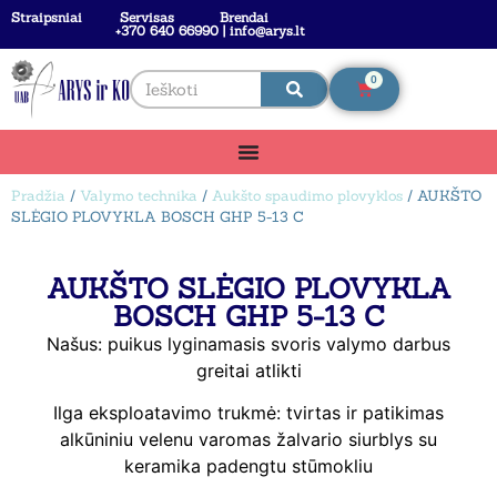
Straipsniai
Servisas
Brendai
+370 640 66990 | info@arys.lt
0
Pradžia
/
Valymo technika
/
Aukšto spaudimo plovyklos
/ AUKŠTO
SLĖGIO PLOVYKLA BOSCH GHP 5-13 C
AUKŠTO SLĖGIO PLOVYKLA
BOSCH GHP 5-13 C
Našus: puikus lyginamasis svoris valymo darbus
greitai atlikti
Ilga eksploatavimo trukmė: tvirtas ir patikimas
alkūniniu velenu varomas žalvario siurblys su
keramika padengtu stūmokliu