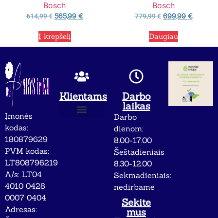
Bosch
Bosch
565,99
€
699,99
€
614,99
€
779,99
€
Į krepšelį
Daugiau
Klientams
Darbo
laikas
Įmonės
Darbo
Apie mus
Privatumo politika
kodas:
dienom:
180879629
8.00-17.00
PVM kodas:
Šeštadieniais
LT808796219
8.30-12.00
A/s: LT04
Sekmadieniais:
4010 0428
nedirbame
0007 0404
Sekite
Adresas:
mus