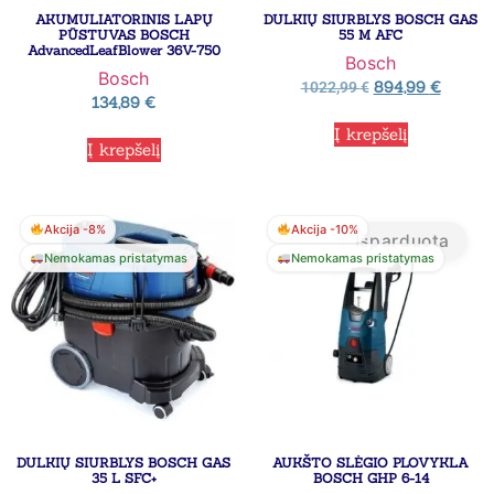
AKUMULIATORINIS LAPŲ
DULKIŲ SIURBLYS BOSCH GAS
PŪSTUVAS BOSCH
55 M AFC
AdvancedLeafBlower 36V-750
Bosch
Bosch
894,99
€
1022,99
€
134,89
€
Į krepšelį
Į krepšelį
Akcija -8%
Akcija -10%
Išparduota
Nemokamas pristatymas
Nemokamas pristatymas
DULKIŲ SIURBLYS BOSCH GAS
AUKŠTO SLĖGIO PLOVYKLA
35 L SFC+
BOSCH GHP 6-14