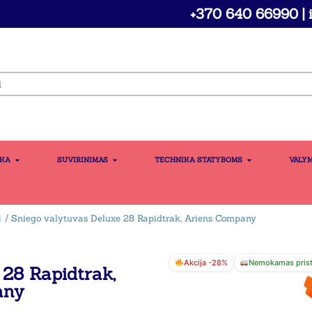
+370 640 66990 | i
IKA
SUVIRINIMAS
TECHNIKA STATYBOMS
VALY
i
/ Sniego valytuvas Deluxe 28 Rapidtrak, Ariens Company
Akcija -28%
Nemokamas pris
 28 Rapidtrak,
any