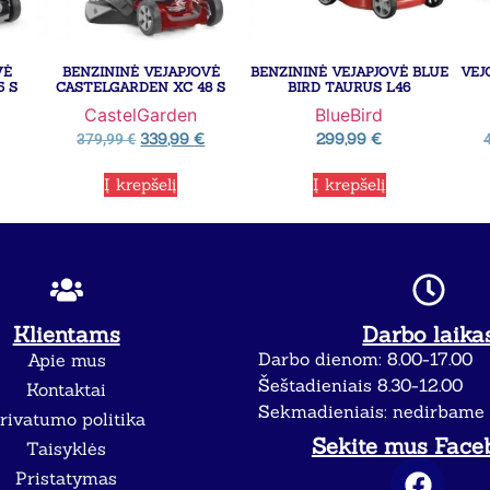
VĖ
BENZININĖ VEJAPJOVĖ
BENZININĖ VEJAPJOVĖ BLUE
VEJ
5 S
CASTELGARDEN XC 48 S
BIRD TAURUS L46
CastelGarden
BlueBird
339,99
€
299,99
€
379,99
€
Į krepšelį
Į krepšelį
Klientams
Darbo laika
Darbo dienom: 8.00-17.00
Apie mus
Šeštadieniais 8.30-12.00
Kontaktai
Sekmadieniais: nedirbame
rivatumo politika
Sekite mus Face
Taisyklės
Pristatymas