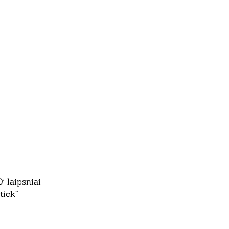
° laipsniai
tick”