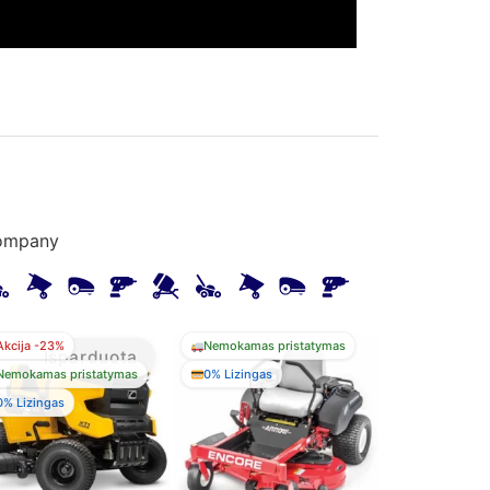
Company
Akcija -23%
Nemokamas pristatymas
Išparduota
Nemokamas pristatymas
0% Lizingas
0% Lizingas