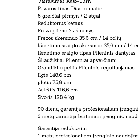
Vairavimas Auto-Turn
Pavaros tipas Disc-o-matic
6 greičiai pirmyn / 2 atgal
Reduktorius ketaus
Freza plieno 3 ašmenys
Frezos skersmuo 35,6 cm / 14 colių
Išmetimo sraigto skersmuo 35,6 cm / 14 c
Išmetimo sraigto tipas Plieninis dantytas
Šliaužikliai Plieniniai apverčiami
Grandiklio peilis Plieninis reguliuojamas
Ilgis 148,6 cm
plotis 75,9 cm
Aukštis 116,6 cm
Svoris 128,4 kg
90 dienų garantija profesionaliam įrengin
3 metų garantija buitiniam įrenginio naud
Garantija reduktoriui:
1 metų profesionaliam įrenginio naudojim