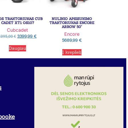
OS TRAKTORIUKAS CUB
NULINIO APSISUKIMO
CADET XT1 OS107
TRAKTORIUKAS ENCORE
ARROW 50”
Cubcadet
Encore
3399,99
€
4395,00
€
5689,99
€
Daugiau
Į krepšelį
s
booke