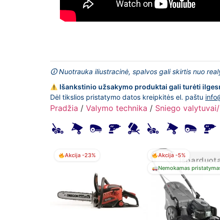
🛈 Nuotrauka iliustracinė, spalvos gali skirtis nuo rea
Išankstinio užsakymo produktai gali turėti ilges
Dėl tikslios pristatymo datos kreipkitės el. paštu
info
Pradžia
/
Valymo technika
/
Sniego valytuvai
Akcija -23%
Akcija -5%
Išparduot
Nemokamas pristatyma