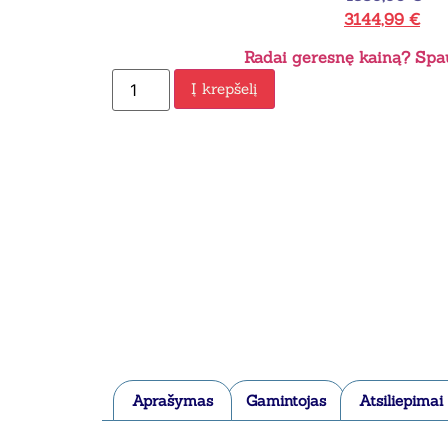
3144,99
€
Radai geresnę kainą? Spau
Į krepšelį
Aprašymas
Gamintojas
Atsiliepimai