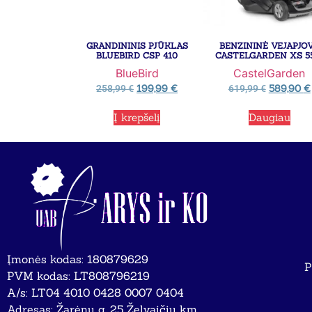
GRANDININIS PJŪKLAS
BENZININĖ VEJAPJO
BLUEBIRD CSP 410
CASTELGARDEN XS 5
BlueBird
CastelGarden
199,99
€
589,90
€
258,99
€
619,99
€
Į krepšelį
Daugiau
Įmonės kodas: 180879629
P
PVM kodas: LT808796219
A/s: LT04 4010 0428 0007 0404
Adresas: Žarėnų g. 25 Želvaičių km.