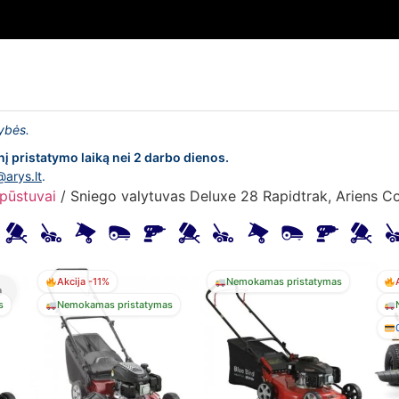
lybės.
nį pristatymo laiką nei 2 darbo dienos.
@arys.lt
.
/pūstuvai
/ Sniego valytuvas Deluxe 28 Rapidtrak, Ariens 
Akcija -11%
Nemokamas pristatymas
a
s
Nemokamas pristatymas