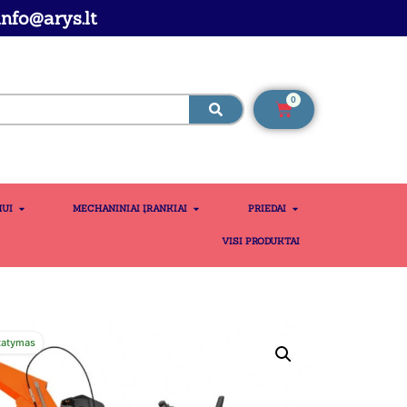
nfo@arys.lt
0
MUI
MECHANINIAI ĮRANKIAI
PRIEDAI
VISI PRODUKTAI
tatymas