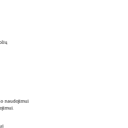
olių
io naudojimui
ojimui.
ui