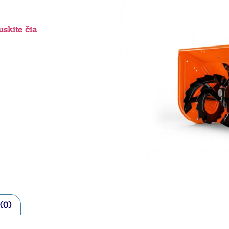
skite čia
 (0)