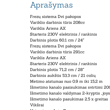
Aprašymas
Frezų sistema Dvi pakopos
Variklio darbinis tūris 208cc
Variklis Ariens AX
Starteris 230V elektrinis / rankinis
Darbinis plotis 60,1 cm / 24″
Frezų sistema Dvi pakopos
Variklio darbinis tūris 291cc
Variklis Ariens AX
Starteris 230V elektrinis / rankinis
Darbinis plotis 71,2 cm / 28″
Darbinis aukštis 53,3 cm / 21 colių
Metimo atstumas nuo 0,9 m iki 15,2 m
Išmetimo kanalo pasisukimas svirtimi 200
Išmetimo kanalo valdymas 2-kryptis „joys
Išmetimo kanalo pasukimas 2,5 x greitas
Vikšrai