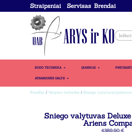
Straipsniai
Servisas
Brendai
SODO TECHNIKA
ĮRANKIAI
PNEUMAT
ATSARGINĖS DALYS
Pradžia
/
Valymo technika
/
Sniego valytuvai/pūstuva
Sniego valytuvas Deluxe
Ariens Comp
4389,90
€