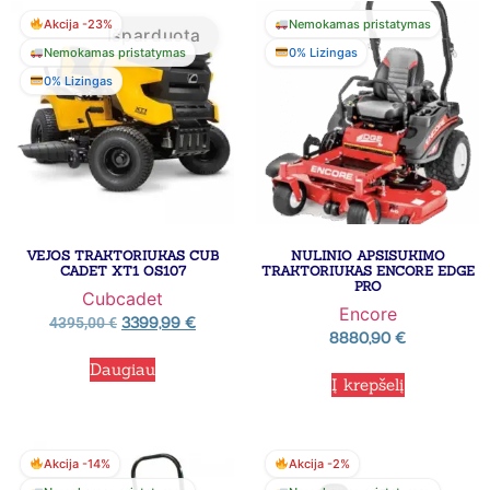
Akcija -23%
Nemokamas pristatymas
Išparduota
Nemokamas pristatymas
0% Lizingas
0% Lizingas
VEJOS TRAKTORIUKAS CUB
NULINIO APSISUKIMO
CADET XT1 OS107
TRAKTORIUKAS ENCORE EDGE
PRO
Cubcadet
Encore
3399,99
€
4395,00
€
8880,90
€
Daugiau
Į krepšelį
Akcija -14%
Akcija -2%