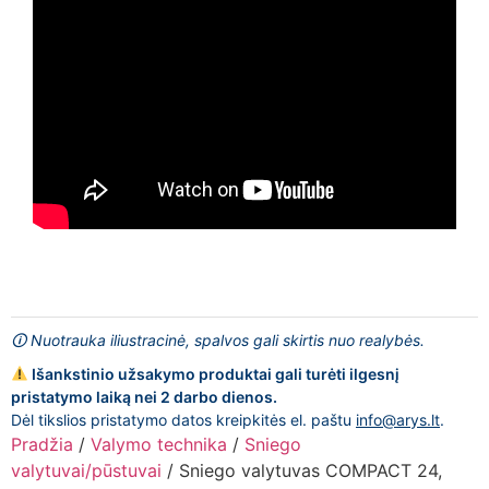
🛈 Nuotrauka iliustracinė, spalvos gali skirtis nuo realybės.
Išankstinio užsakymo produktai gali turėti ilgesnį
pristatymo laiką nei 2 darbo dienos.
Dėl tikslios pristatymo datos kreipkitės el. paštu
info@arys.lt
.
Pradžia
/
Valymo technika
/
Sniego
valytuvai/pūstuvai
/ Sniego valytuvas COMPACT 24,