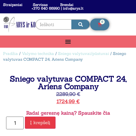
Straipsniai
Servisas
Brendai
+370 640 66990 | info@arys.lt
0
Pradžia
/
Valymo technika
/
Sniego valytuvai/pūstuvai
/ Sniego
valytuvas COMPACT 24, Ariens Company
Sniego valytuvas COMPACT 24,
Ariens Company
2289,90
€
1724,99
€
Radai geresnę kainą? Spauskite čia
Į krepšelį