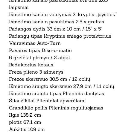
Išmetimo kanalo pasisukimas svirtimi 205°
laipsniai
Išmetimo kanalo valdymas 2-kryptis „joystick”
Išmetimo kanalo pasukimas 2,5 x greitas
Padangos dydis 33 cm x 10 cm / 15″ x 5″
Padangų tipas Kryptinis sniego protektorius
Vairavimas Auto-Turn
Pavaros tipas Disc-o-matic
6 greičiai pirmyn / 2 atgal
Reduktorius ketaus
Freza plieno 3 ašmenys
Frezos skersmuo 30,5 cm / 12 colių
Išmetimo sraigto skersmuo 27,9 cm / 11 colių
Išmetimo sraigto tipas Plieninis dantytas
Šliaužikliai Plieniniai apverčiami
Grandiklio peilis Plieninis reguliuojamas
Ilgis 138,2 cm
plotis 67,1 cm
Aukštis 109 cm