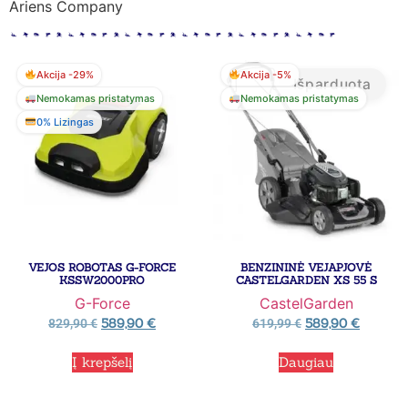
Ariens Company
Akcija -29%
Akcija -5%
Išparduota
Nemokamas pristatymas
Nemokamas pristatymas
0% Lizingas
VEJOS ROBOTAS G-FORCE
BENZININĖ VEJAPJOVĖ
KSSW2000PRO
CASTELGARDEN XS 55 S
G-Force
CastelGarden
589,90
€
589,90
€
829,90
€
619,99
€
Į krepšelį
Daugiau