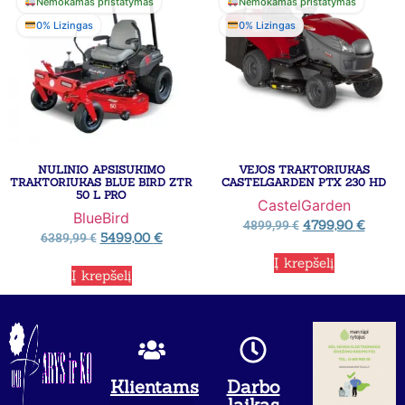
Nemokamas pristatymas
Nemokamas pristatymas
0% Lizingas
0% Lizingas
NULINIO APSISUKIMO
VEJOS TRAKTORIUKAS
TRAKTORIUKAS BLUE BIRD ZTR
CASTELGARDEN PTX 230 HD
50 L PRO
CastelGarden
BlueBird
4799,90
€
4899,99
€
5499,00
€
6389,99
€
Į krepšelį
Į krepšelį
Klientams
Darbo
laikas