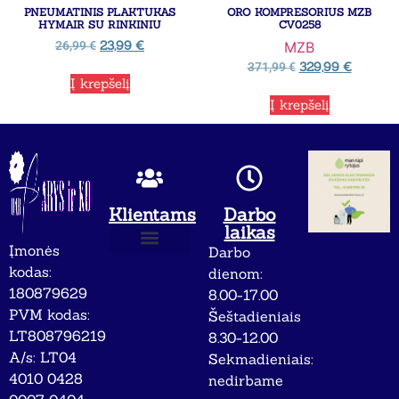
PNEUMATINIS PLAKTUKAS
ORO KOMPRESORIUS MZB
HYMAIR SU RINKINIU
CV0258
23,99
€
26,99
€
MZB
329,99
€
371,99
€
Į krepšelį
Į krepšelį
Klientams
Darbo
laikas
Įmonės
Darbo
Apie mus
Privatumo politika
kodas:
dienom:
180879629
8.00-17.00
PVM kodas:
Šeštadieniais
LT808796219
8.30-12.00
A/s: LT04
Sekmadieniais:
4010 0428
nedirbame