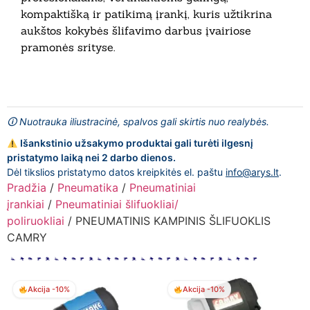
kompaktišką ir patikimą įrankį, kuris užtikrina
aukštos kokybės šlifavimo darbus įvairiose
pramonės srityse.
🛈 Nuotrauka iliustracinė, spalvos gali skirtis nuo realybės.
Išankstinio užsakymo produktai gali turėti ilgesnį
pristatymo laiką nei 2 darbo dienos.
Dėl tikslios pristatymo datos kreipkitės el. paštu
info@arys.lt
.
Pradžia
/
Pneumatika
/
Pneumatiniai
įrankiai
/
Pneumatiniai šlifuokliai/
poliruokliai
/ PNEUMATINIS KAMPINIS ŠLIFUOKLIS
CAMRY
Akcija -10%
Akcija -10%