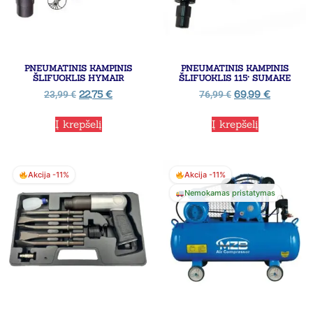
PNEUMATINIS KAMPINIS
PNEUMATINIS KAMPINIS
ŠLIFUOKLIS HYMAIR
ŠLIFUOKLIS 115° SUMAKE
22,75
€
69,99
€
23,99
€
76,99
€
Į krepšelį
Į krepšelį
Akcija -11%
Akcija -11%
Nemokamas pristatymas