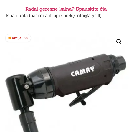
Radai geresnę kainą? Spauskite čia
Išparduota (pasiteirauti apie prekę info@arys.lt)
Akcija -6%