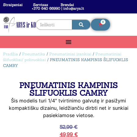
Straipsniai
Servisas
Brendai
+370 640 66990 | info@arys.lt
0
Pradžia
/
Pneumatika
/
Pneumatiniai įrankiai
/
Pneumatiniai
šlifuokliai/ poliruokliai
/ PNEUMATINIS KAMPINIS ŠLIFUOKLIS
CAMRY
PNEUMATINIS KAMPINIS
ŠLIFUOKLIS CAMRY
Šis modelis turi 1/4″ tvirtinimo galvutę ir pasižymi
kompaktišku dizainu, leidžiančiu dirbti net ir sunkiai
pasiekiamose vietose.
52,99
€
49,99
€