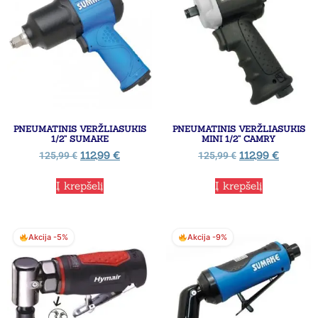
PNEUMATINIS VERŽLIASUKIS
PNEUMATINIS VERŽLIASUKIS
1/2” SUMAKE
MINI 1/2” CAMRY
112,99
€
112,99
€
125,99
€
125,99
€
Į krepšelį
Į krepšelį
Akcija -5%
Akcija -9%