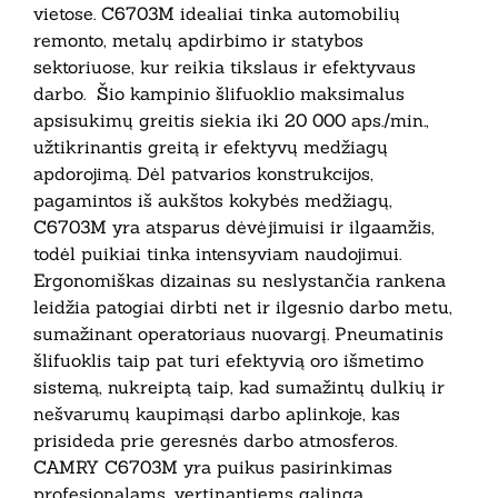
vietose. C6703M idealiai tinka automobilių
remonto, metalų apdirbimo ir statybos
sektoriuose, kur reikia tikslaus ir efektyvaus
darbo. Šio kampinio šlifuoklio maksimalus
apsisukimų greitis siekia iki 20 000 aps./min.,
užtikrinantis greitą ir efektyvų medžiagų
apdorojimą. Dėl patvarios konstrukcijos,
pagamintos iš aukštos kokybės medžiagų,
C6703M yra atsparus dėvėjimuisi ir ilgaamžis,
todėl puikiai tinka intensyviam naudojimui.
Ergonomiškas dizainas su neslystančia rankena
leidžia patogiai dirbti net ir ilgesnio darbo metu,
sumažinant operatoriaus nuovargį. Pneumatinis
šlifuoklis taip pat turi efektyvią oro išmetimo
sistemą, nukreiptą taip, kad sumažintų dulkių ir
nešvarumų kaupimąsi darbo aplinkoje, kas
prisideda prie geresnės darbo atmosferos.
CAMRY C6703M yra puikus pasirinkimas
profesionalams, vertinantiems galingą,